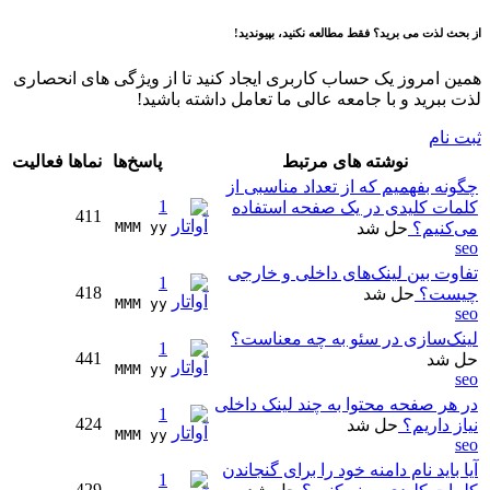
از بحث لذت می برید؟ فقط مطالعه نکنید، بپیوندید!
همین امروز یک حساب کاربری ایجاد کنید تا از ویژگی های انحصاری
لذت ببرید و با جامعه عالی ما تعامل داشته باشید!
ثبت نام
نوشته های مرتبط
پاسخ‌ها
نماها
فعالیت
چگونه بفهمیم که از تعداد مناسبی از
1
کلمات کلیدی در یک صفحه استفاده
411
می‌کنیم؟
حل شد
MMM yy 
seo
تفاوت بین لینک‌های داخلی و خارجی
1
418
چیست؟
حل شد
MMM yy 
seo
لینک‌سازی در سئو به چه معناست؟
1
441
حل شد
MMM yy 
seo
در هر صفحه محتوا به چند لینک داخلی
1
424
نیاز داریم؟
حل شد
MMM yy 
seo
آیا باید نام دامنه خود را برای گنجاندن
1
429