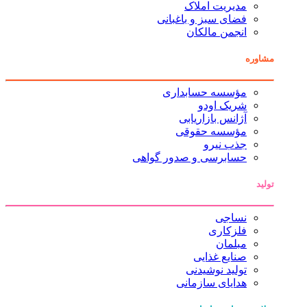
مدیریت املاک
فضای سبز و باغبانی
انجمن مالکان
مشاوره
مؤسسه حسابداری
شریک اودو
آژانس بازاریابی
مؤسسه حقوقی
جذب نیرو
حسابرسی و صدور گواهی
تولید
نساجی
فلزکاری
مبلمان
صنایع غذایی
تولید نوشیدنی
هدایای سازمانی