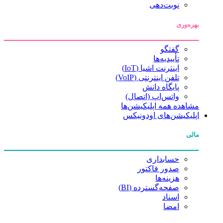
نوبت‌دهی
بهره‌وری
گفتگو
تأییدیه‌ها
اینترنت اشیا (IoT)
تلفن اینترنتی (VoIP)
پایگاه دانش
واتس‌اپ (اتصال)
مشاهده همه اپلیکیشن‌ها
اپلیکیشن‌های اودونیکس
مالی
حسابداری
صدور فاکتور
هزینه‌ها
صفحه‌گسترده (BI)
اسناد
امضا