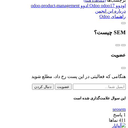
برچسب‌ها
(مشاهده همه)
اودوو
odoo17
Odoo
ادوو
odoo-product-management
درباره این انجمن
راهنمای Odoo
SEM چیست؟
عضویت
هنگامی که فعالیتی در این پست رخ داد، مطلع شوید
عضویت
دنبال کردن
این سوال علامت‌گذاری شده است
seo
sem
1
پاسخ
411
نماها