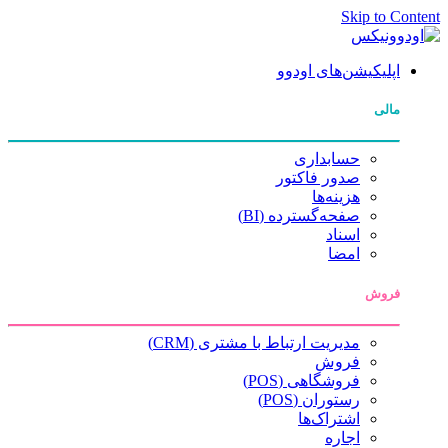
Skip to Content
اپلیکیشن‌های اودوو
مالی
حسابداری
صدور فاکتور
هزینه‌ها
صفحه‌گسترده (BI)
اسناد
امضا
فروش
مدیریت ارتباط با مشتری (CRM)
فروش
فروشگاهی (POS)
رستوران (POS)
اشتراک‌ها
اجاره