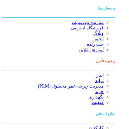
وب‌سایت‌ها
سازنده وب‌سایت
فروشگاه اینترنتی
وبلاگ
انجمن
چت زنده
آموزش آنلاین
زنجیره تأمین
انبار
تولید
مدیریت چرخه عمر محصول (PLM)
خرید
نگهداری
کیفیت
منابع انسانی
کارکنان