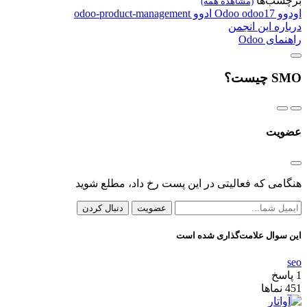
برچسب‌ها
(مشاهده همه)
اودوو
odoo17
Odoo
ادوو
odoo-product-management
درباره این انجمن
راهنمای Odoo
SMO چیست؟
عضویت
هنگامی که فعالیتی در این پست رخ داد، مطلع شوید
عضویت
دنبال کردن
این سوال علامت‌گذاری شده است
seo
1
پاسخ
451
نماها