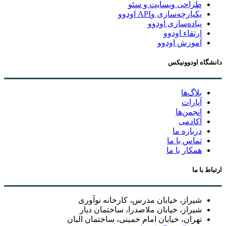
طراحی وبسایت و سئو
یکپارچه‌سازی وAPI اودوو
پیاده‌سازی اودوو
ارتقاء اودوو
آموزش اودوو
دانشگاه اودوونیکس
بلاگ‌ها
آپارات
انجمن‌ها
آکادمی
درباره ما
تماس با ما
همکار با ما
ارتباط با ما
شیراز، خیابان مدرس، کارخانه نوآوری
شیراز، خیابان ملاصدرا، ساختمان دیار
تهران، خیابان امام خمینی، ساختمان البان