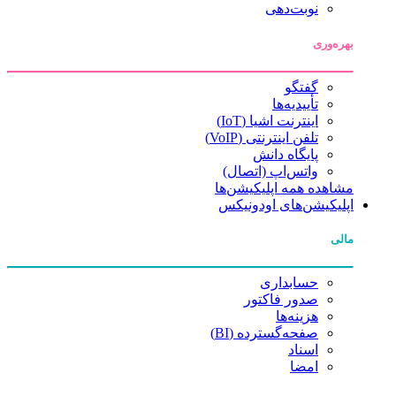
نوبت‌دهی
بهره‌وری
گفتگو
تأییدیه‌ها
اینترنت اشیا (IoT)
تلفن اینترنتی (VoIP)
پایگاه دانش
واتس‌اپ (اتصال)
مشاهده همه اپلیکیشن‌ها
اپلیکیشن‌های اودونیکس
مالی
حسابداری
صدور فاکتور
هزینه‌ها
صفحه‌گسترده (BI)
اسناد
امضا