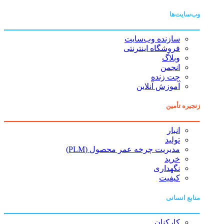
وب‌سایت‌ها
سازنده وب‌سایت
فروشگاه اینترنتی
وبلاگ
انجمن
چت زنده
آموزش آنلاین
زنجیره تأمین
انبار
تولید
مدیریت چرخه عمر محصول (PLM)
خرید
نگهداری
کیفیت
منابع انسانی
کارکنان