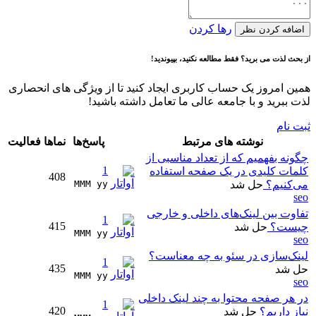
رها کردن
اضافه کردن نظر
از بحث لذت می برید؟ فقط مطالعه نکنید، بپیوندید!
همین امروز یک حساب کاربری ایجاد کنید تا از ویژگی های انحصاری
لذت ببرید و با جامعه عالی ما تعامل داشته باشید!
ثبت نام
نوشته های مرتبط
پاسخ‌ها
نماها
فعالیت
چگونه بفهمیم که از تعداد مناسبی از
1
کلمات کلیدی در یک صفحه استفاده
408
می‌کنیم؟
حل شد
MMM yy 
seo
تفاوت بین لینک‌های داخلی و خارجی
1
415
چیست؟
حل شد
MMM yy 
seo
لینک‌سازی در سئو به چه معناست؟
1
435
حل شد
MMM yy 
seo
در هر صفحه محتوا به چند لینک داخلی
1
420
نیاز داریم؟
حل شد