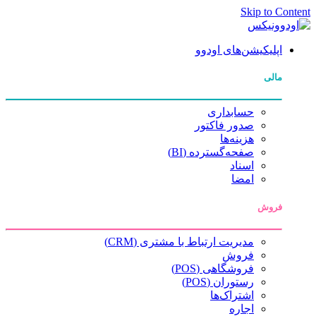
Skip to Content
اپلیکیشن‌های اودوو
مالی
حسابداری
صدور فاکتور
هزینه‌ها
صفحه‌گسترده (BI)
اسناد
امضا
فروش
مدیریت ارتباط با مشتری (CRM)
فروش
فروشگاهی (POS)
رستوران (POS)
اشتراک‌ها
اجاره