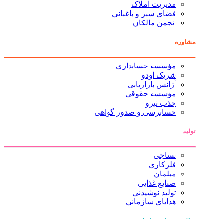
مدیریت املاک
فضای سبز و باغبانی
انجمن مالکان
مشاوره
مؤسسه حسابداری
شریک اودو
آژانس بازاریابی
مؤسسه حقوقی
جذب نیرو
حسابرسی و صدور گواهی
تولید
نساجی
فلزکاری
مبلمان
صنایع غذایی
تولید نوشیدنی
هدایای سازمانی