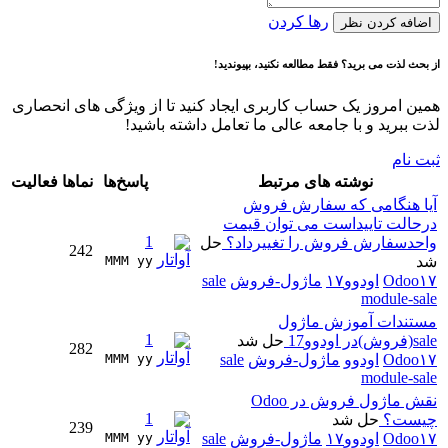
رها کردن
اضافه کردن نظر
از بحث لذت می برید؟ فقط مطالعه نکنید، بپیوندید!
همین امروز یک حساب کاربری ایجاد کنید تا از ویژگی های انحصاری
لذت ببرید و با جامعه عالی ما تعامل داشته باشید!
ثبت نام
نوشته های مرتبط
پاسخ‌ها
نماها
فعالیت
آیا هنگامی که سفارش فروش
درحالت تاییداست می توان قیمت
1
واحدسفارش فروش را تغییرداد؟
حل
242
شد
MMM yy 
Odoo۱۷
اودوو۱۷
ماژول-فروش
sale
module-sale
مستندات آموزش ماژول
1
sale(فروش)در اودوو17
حل شد
282
Odoo۱۷
اودوو
ماژول-فروش
sale
MMM yy 
module-sale
نقش ماژول فروش در Odoo
1
چیست؟
حل شد
239
Odoo۱۷
اودوو۱۷
ماژول-فروش
sale
MMM yy 