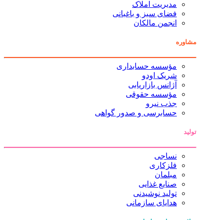
مدیریت املاک
فضای سبز و باغبانی
انجمن مالکان
مشاوره
مؤسسه حسابداری
شریک اودو
آژانس بازاریابی
مؤسسه حقوقی
جذب نیرو
حسابرسی و صدور گواهی
تولید
نساجی
فلزکاری
مبلمان
صنایع غذایی
تولید نوشیدنی
هدایای سازمانی