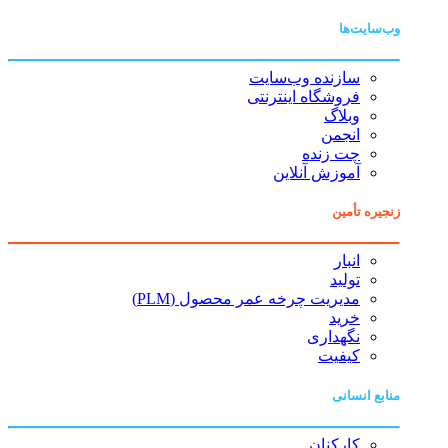
وب‌سایت‌ها
سازنده وب‌سایت
فروشگاه اینترنتی
وبلاگ
انجمن
چت زنده
آموزش آنلاین
زنجیره تأمین
انبار
تولید
مدیریت چرخه عمر محصول (PLM)
خرید
نگهداری
کیفیت
منابع انسانی
کارکنان