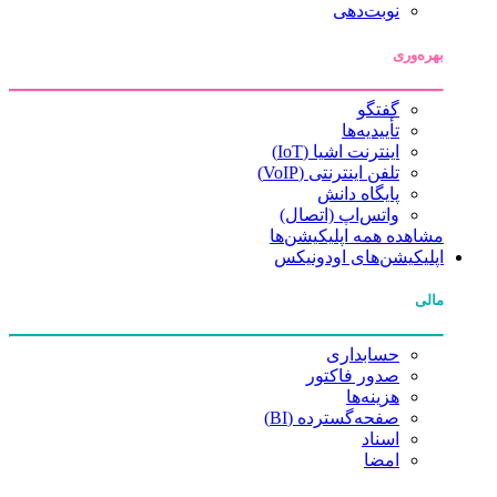
نوبت‌دهی
بهره‌وری
گفتگو
تأییدیه‌ها
اینترنت اشیا (IoT)
تلفن اینترنتی (VoIP)
پایگاه دانش
واتس‌اپ (اتصال)
مشاهده همه اپلیکیشن‌ها
اپلیکیشن‌های اودونیکس
مالی
حسابداری
صدور فاکتور
هزینه‌ها
صفحه‌گسترده (BI)
اسناد
امضا