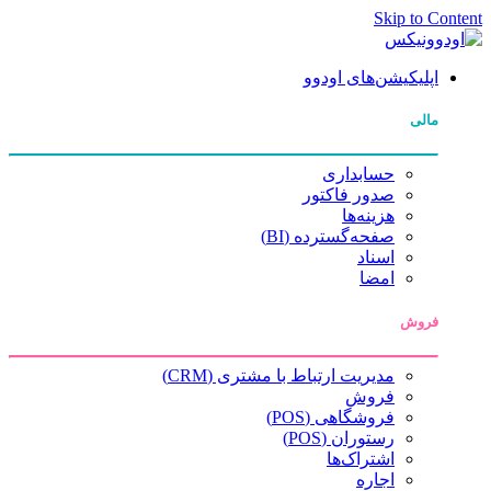
Skip to Content
اپلیکیشن‌های اودوو
مالی
حسابداری
صدور فاکتور
هزینه‌ها
صفحه‌گسترده (BI)
اسناد
امضا
فروش
مدیریت ارتباط با مشتری (CRM)
فروش
فروشگاهی (POS)
رستوران (POS)
اشتراک‌ها
اجاره