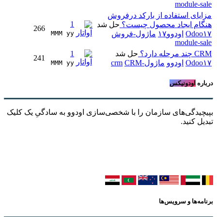
module-sale
مزایای استفاده از بارکد درفروش
1
هنگام ایجاد محصول چیست؟
حل شد
266
Odoo۱۷
اودوو۱۷
ماژول-فروش
MMM yy 
module-sale
CRM چند مرحله دارد؟
حل شد
1
241
Odoo۱۷
اودوو
ماژول-crm
CRM
MMM yy 
درباره
اودونیکس
بپیچیدگی‌های سازمان را با شخصی‌سازی اودوو به سادگیِ یک کلیک
تبدیل کنید.
برنامه‌ها و سرویس‌ها