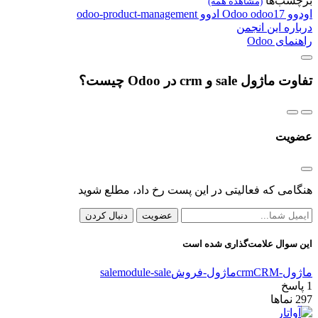
برچسب‌ها
(مشاهده همه)
اودوو
odoo17
Odoo
ادوو
odoo-product-management
درباره این انجمن
راهنمای Odoo
تفاوت ماژول sale و crm در Odoo چیست؟
عضویت
هنگامی که فعالیتی در این پست رخ داد، مطلع شوید
عضویت
دنبال کردن
این سوال علامت‌گذاری شده است
ماژول-crm
CRM
ماژول-فروش
module-sale
sale
1
پاسخ
297
نماها