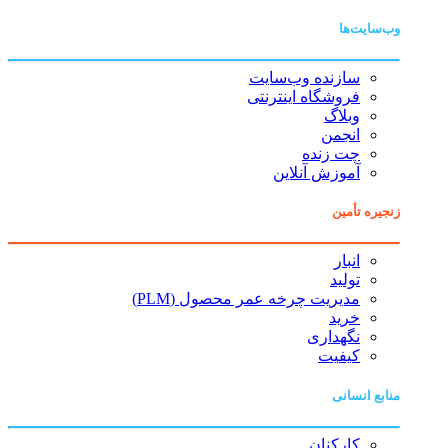
وب‌سایت‌ها
سازنده وب‌سایت
فروشگاه اینترنتی
وبلاگ
انجمن
چت زنده
آموزش آنلاین
زنجیره تأمین
انبار
تولید
مدیریت چرخه عمر محصول (PLM)
خرید
نگهداری
کیفیت
منابع انسانی
کارکنان