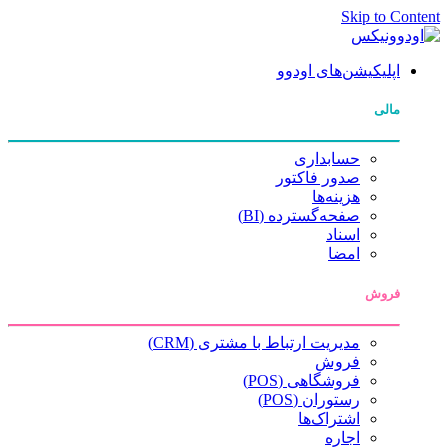
Skip to Content
اپلیکیشن‌های اودوو
مالی
حسابداری
صدور فاکتور
هزینه‌ها
صفحه‌گسترده (BI)
اسناد
امضا
فروش
مدیریت ارتباط با مشتری (CRM)
فروش
فروشگاهی (POS)
رستوران (POS)
اشتراک‌ها
اجاره