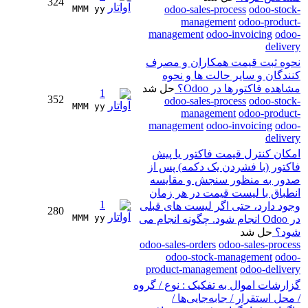
324
MMM yy 
odoo-sales-process
odoo-stock-
management
odoo-product-
management
odoo-invoicing
odoo-
delivery
نحوه ثبت قیمت همکاران و مصرف
کنندگان و سایر حالت ها و نحوه
مشاهده فاکتورها در Odoo؟
حل شد
1
352
odoo-sales-process
odoo-stock-
MMM yy 
management
odoo-product-
management
odoo-invoicing
odoo-
delivery
امکان کنترل قیمت فاکتور یا پیش
فاکتور (با فشردن یک دکمه) پس از
صدور به منظور سنجش و مقایسه
انطباق با لیست قیمت در هر زمان
1
وجود دارد، حتی اگر لیست های قبلی
280
MMM yy 
در Odoo انجام شود. چگونه انجام می
شود؟
حل شد
odoo-sales-orders
odoo-sales-process
odoo-stock-management
odoo-
product-management
odoo-delivery
گزارشات اموال به تفکیک : نوع / گروه
/ محل استقرار / جابه‌جایی‌ها /