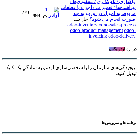
واگذاری / نام‌گذاری / مفقودی‌ها /
پیدا‌شده‌‌ها / تعمیرات / اجزاء یا قطعات
1
279
مربوط به اموال در اودوو به چه
MMM yy 
صورت انجام می شود؟
حل شد
odoo-inventory
odoo-sales-process
odoo-product-management
odoo-
invoicing
odoo-delivery
درباره
اودونیکس
بپیچیدگی‌های سازمان را با شخصی‌سازی اودوو به سادگیِ یک کلیک
تبدیل کنید.
برنامه‌ها و سرویس‌ها