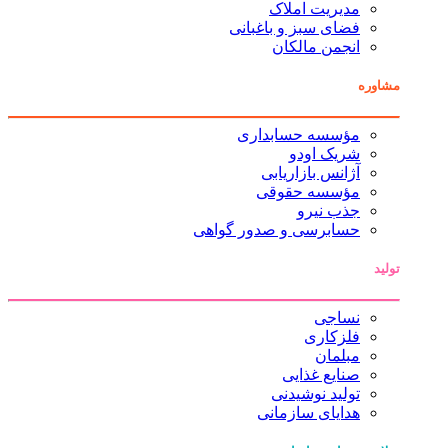
مدیریت املاک
فضای سبز و باغبانی
انجمن مالکان
مشاوره
مؤسسه حسابداری
شریک اودو
آژانس بازاریابی
مؤسسه حقوقی
جذب نیرو
حسابرسی و صدور گواهی
تولید
نساجی
فلزکاری
مبلمان
صنایع غذایی
تولید نوشیدنی
هدایای سازمانی