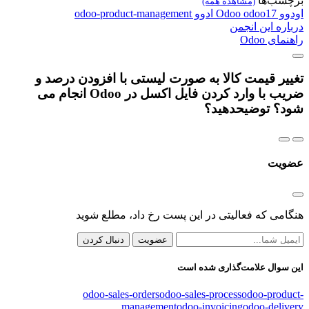
برچسب‌ها
(مشاهده همه)
اودوو
odoo17
Odoo
ادوو
odoo-product-management
درباره این انجمن
راهنمای Odoo
تغییر قیمت کالا به صورت لیستی با افزودن درصد و
ضریب با وارد کردن فایل اکسل در Odoo انجام می
شود؟ توضیحدهید؟
عضویت
هنگامی که فعالیتی در این پست رخ داد، مطلع شوید
عضویت
دنبال کردن
این سوال علامت‌گذاری شده است
odoo-sales-orders
odoo-sales-process
odoo-product-
management
odoo-invoicing
odoo-delivery