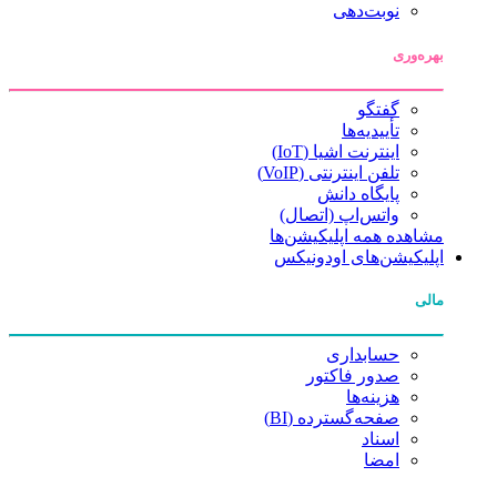
نوبت‌دهی
بهره‌وری
گفتگو
تأییدیه‌ها
اینترنت اشیا (IoT)
تلفن اینترنتی (VoIP)
پایگاه دانش
واتس‌اپ (اتصال)
مشاهده همه اپلیکیشن‌ها
اپلیکیشن‌های اودونیکس
مالی
حسابداری
صدور فاکتور
هزینه‌ها
صفحه‌گسترده (BI)
اسناد
امضا