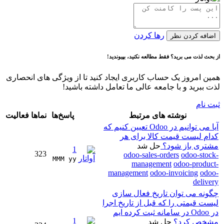
رها کردن
اضافه کردن نظر
از بحث لذت می برید؟ فقط مطالعه نکنید، بپیوندید!
همین امروز یک حساب کاربری ایجاد کنید تا از ویژگی های انحصاری
لذت ببرید و با جامعه عالی ما تعامل داشته باشید!
ثبت نام
نوشته های مرتبط
پاسخ‌ها
نماها
فعالیت
آیا می توانیم در Odoo تعیین کنیم که
کدام لیست قیمت کالا برای هر
مشتری باز شود؟
حل شد
1
323
odoo-sales-orders
odoo-stock-
MMM yy 
management
odoo-product-
management
odoo-invoicing
odoo-
delivery
چگونه می توان تاریخ فعال سازی
لیست قیمتی را که قبل از تاریخ اجرا
در Odoo در سامانه ثبت کرده ایم
1
مشخص کرد؟
حل شد