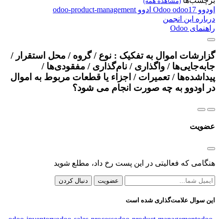
برچسب‌ها
(مشاهده همه)
اودوو
odoo17
Odoo
ادوو
odoo-product-management
درباره این انجمن
راهنمای Odoo
گزارشات اموال به تفکیک : نوع / گروه / محل استقرار /
جابه‌جایی‌ها / واگذاری / نام‌گذاری / مفقودی‌ها /
پیدا‌شده‌‌ها / تعمیرات / اجزاء یا قطعات مربوط به اموال
در اودوو به چه صورت انجام می شود؟
عضویت
هنگامی که فعالیتی در این پست رخ داد، مطلع شوید
عضویت
دنبال کردن
این سوال علامت‌گذاری شده است