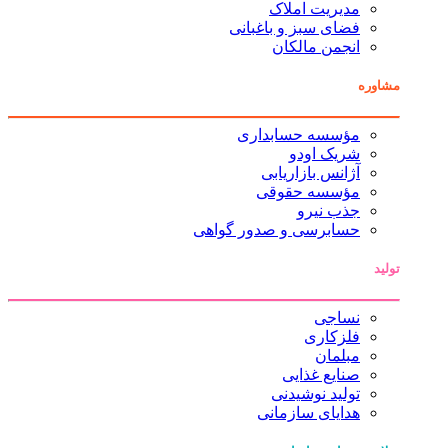
مدیریت املاک
فضای سبز و باغبانی
انجمن مالکان
مشاوره
مؤسسه حسابداری
شریک اودو
آژانس بازاریابی
مؤسسه حقوقی
جذب نیرو
حسابرسی و صدور گواهی
تولید
نساجی
فلزکاری
مبلمان
صنایع غذایی
تولید نوشیدنی
هدایای سازمانی