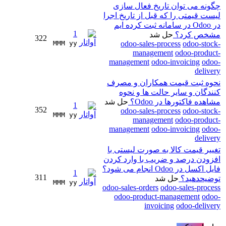
چگونه می توان تاریخ فعال سازی
لیست قیمتی را که قبل از تاریخ اجرا
در Odoo در سامانه ثبت کرده ایم
1
مشخص کرد؟
حل شد
322
MMM yy 
odoo-sales-process
odoo-stock-
management
odoo-product-
management
odoo-invoicing
odoo-
delivery
نحوه ثبت قیمت همکاران و مصرف
کنندگان و سایر حالت ها و نحوه
مشاهده فاکتورها در Odoo؟
حل شد
1
352
odoo-sales-process
odoo-stock-
MMM yy 
management
odoo-product-
management
odoo-invoicing
odoo-
delivery
تغییر قیمت کالا به صورت لیستی با
افزودن درصد و ضریب با وارد کردن
فایل اکسل در Odoo انجام می شود؟
1
311
توضیحدهید؟
حل شد
MMM yy 
odoo-sales-orders
odoo-sales-process
odoo-product-management
odoo-
invoicing
odoo-delivery