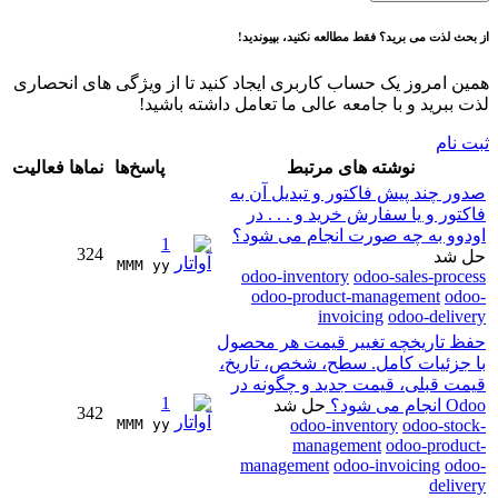
از بحث لذت می برید؟ فقط مطالعه نکنید، بپیوندید!
همین امروز یک حساب کاربری ایجاد کنید تا از ویژگی های انحصاری
لذت ببرید و با جامعه عالی ما تعامل داشته باشید!
ثبت نام
نوشته های مرتبط
پاسخ‌ها
نماها
فعالیت
صدور چند پیش فاکتور و تبدیل آن به
فاکتور و یا سفارش خرید و . . . در
اودوو به چه صورت انجام می شود؟
1
324
حل شد
MMM yy 
odoo-inventory
odoo-sales-process
odoo-product-management
odoo-
invoicing
odoo-delivery
حفظ تاریخچه تغییر قیمت هر محصول
با جزئیات کامل. سطح، شخص، تاریخ،
قیمت قبلی، قیمت جدید و چگونه در
1
Odoo انجام می شود؟
حل شد
342
MMM yy 
odoo-inventory
odoo-stock-
management
odoo-product-
management
odoo-invoicing
odoo-
delivery