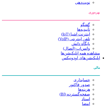
نوبت‌دهی
بهره‌وری
گفتگو
تأییدیه‌ها
اینترنت اشیا (IoT)
تلفن اینترنتی (VoIP)
پایگاه دانش
واتس‌اپ (اتصال)
مشاهده همه اپلیکیشن‌ها
اپلیکیشن‌های اودونیکس
مالی
حسابداری
صدور فاکتور
هزینه‌ها
صفحه‌گسترده (BI)
اسناد
امضا