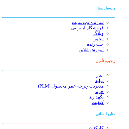
وب‌سایت‌ها
سازنده وب‌سایت
فروشگاه اینترنتی
وبلاگ
انجمن
چت زنده
آموزش آنلاین
زنجیره تأمین
انبار
تولید
مدیریت چرخه عمر محصول (PLM)
خرید
نگهداری
کیفیت
منابع انسانی
کارکنان