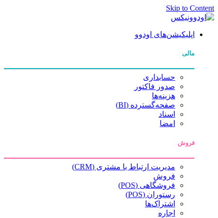
Skip to Content
اپلیکیشن‌های اودوو
مالی
حسابداری
صدور فاکتور
هزینه‌ها
صفحه‌گسترده (BI)
اسناد
امضا
فروش
مدیریت ارتباط با مشتری (CRM)
فروش
فروشگاهی (POS)
رستوران (POS)
اشتراک‌ها
اجاره