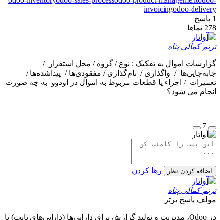
odoo-inventory
odoo-sales-process
odoo-product-management
odoo-
invoicing
odoo-delivery
1
پاسخ
278
نماها
ترنم کمالی پناه
گزارشات اموال به تفکیک : نوع / گروه / محل استقرار /
جابه‌جایی‌ها / واگذاری / نام‌گذاری / مفقودی‌ها / پیدا‌شده‌‌ها /
تعمیرات / اجزاء یا قطعات مربوط به اموال در اودوو به چه صورت
انجام می شود؟
7
رها کردن
اضافه کردن نظر
ترنم کمالی پناه
مولف
پاسخ برتر
در Odoo، مدیریت و تولید گزارش برای دارایی‌ها (دارایی‌های ثابت) با