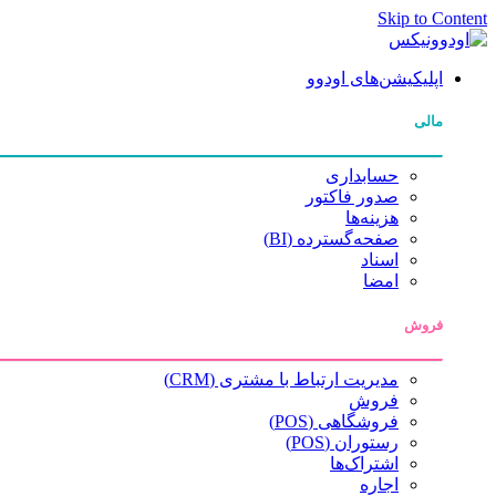
Skip to Content
اپلیکیشن‌های اودوو
مالی
حسابداری
صدور فاکتور
هزینه‌ها
صفحه‌گسترده (BI)
اسناد
امضا
فروش
مدیریت ارتباط با مشتری (CRM)
فروش
فروشگاهی (POS)
رستوران (POS)
اشتراک‌ها
اجاره