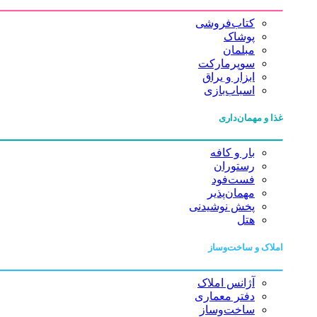
کتاب‌فروشی
پوشاک
مبلمان
سوپرمارکت
ابزار و یراق
اسباب‌بازی
غذا و مهمان‌داری
بار و کافه
رستوران
فست‌فود
مهمان‌پذیر
پخش نوشیدنی
هتل
املاک و ساخت‌وساز
آژانس املاک
دفتر معماری
ساخت‌وساز