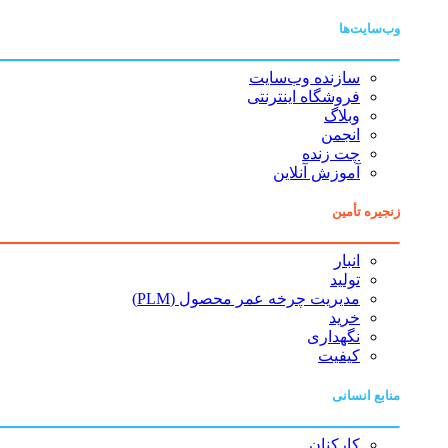
وب‌سایت‌ها
سازنده وب‌سایت
فروشگاه اینترنتی
وبلاگ
انجمن
چت زنده
آموزش آنلاین
زنجیره تأمین
انبار
تولید
مدیریت چرخه عمر محصول (PLM)
خرید
نگهداری
کیفیت
منابع انسانی
کارکنان