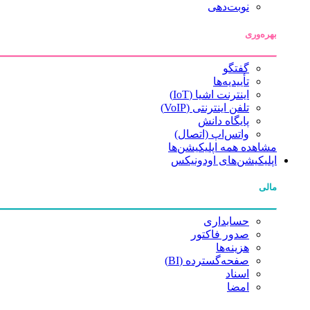
نوبت‌دهی
بهره‌وری
گفتگو
تأییدیه‌ها
اینترنت اشیا (IoT)
تلفن اینترنتی (VoIP)
پایگاه دانش
واتس‌اپ (اتصال)
مشاهده همه اپلیکیشن‌ها
اپلیکیشن‌های اودونیکس
مالی
حسابداری
صدور فاکتور
هزینه‌ها
صفحه‌گسترده (BI)
اسناد
امضا