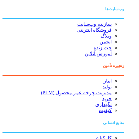
وب‌سایت‌ها
سازنده وب‌سایت
فروشگاه اینترنتی
وبلاگ
انجمن
چت زنده
آموزش آنلاین
زنجیره تأمین
انبار
تولید
مدیریت چرخه عمر محصول (PLM)
خرید
نگهداری
کیفیت
منابع انسانی
کارکنان