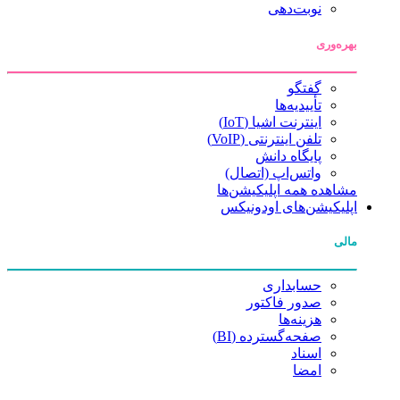
نوبت‌دهی
بهره‌وری
گفتگو
تأییدیه‌ها
اینترنت اشیا (IoT)
تلفن اینترنتی (VoIP)
پایگاه دانش
واتس‌اپ (اتصال)
مشاهده همه اپلیکیشن‌ها
اپلیکیشن‌های اودونیکس
مالی
حسابداری
صدور فاکتور
هزینه‌ها
صفحه‌گسترده (BI)
اسناد
امضا