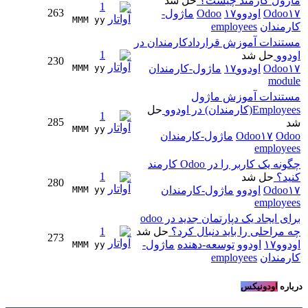
ماژول کارمند چیست؟
حل شد
1
263
Odoo۱۷
اودوو۱۷
Odoo
ماژول-
MMM yy 
کارمندان
employees
مستندات آموزش قراردادکارمندان در
1
اودوو
حل شد
230
Odoo۱۷
اودوو۱۷
ماژول-کارمندان
MMM yy 
module
مستندات آموزش ماژول
Employees(کارمندان) در اودوو
حل
1
285
شد
MMM yy 
Odoo
Odoo۱۷
ماژول-کارمندان
employees
چگونه یک کاربر را در Odoo کارمند
1
کنید؟
حل شد
280
Odoo۱۷
اودوو
ماژول-کارمندان
MMM yy 
employees
برای ایجاد یک دپارتمان جدید در odoo
چه مراحلی را باید دنبال کرد؟
حل شد
1
273
اودوو۱۷
اودوو
توسعه-دهنده
ماژول-
MMM yy 
کارمندان
employees
درباره
اودونیکس