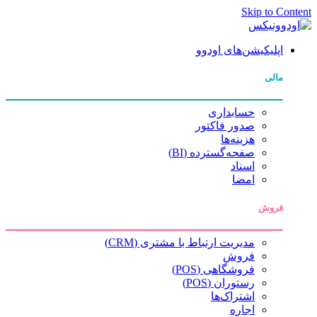
Skip to Content
اپلیکیشن‌های اودوو
مالی
حسابداری
صدور فاکتور
هزینه‌ها
صفحه‌گسترده (BI)
اسناد
امضا
فروش
مدیریت ارتباط با مشتری (CRM)
فروش
فروشگاهی (POS)
رستوران (POS)
اشتراک‌ها
اجاره