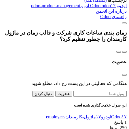
برچسب‌ها
(مشاهده همه)
اودوو
odoo17
Odoo
ادوو
odoo-product-management
درباره این انجمن
راهنمای Odoo
زمان بندی ساعات کاری شرکت و قالب زمان در ماژول
کارمندان را چطور تنظیم کرد؟
عضویت
هنگامی که فعالیتی در این پست رخ داد، مطلع شوید
عضویت
دنبال کردن
این سوال علامت‌گذاری شده است
Odoo۱۷
اودوو۱۷
ماژول-کارمندان
employees
1
پاسخ
259
نماها