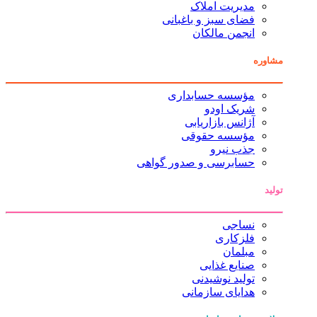
مدیریت املاک
فضای سبز و باغبانی
انجمن مالکان
مشاوره
مؤسسه حسابداری
شریک اودو
آژانس بازاریابی
مؤسسه حقوقی
جذب نیرو
حسابرسی و صدور گواهی
تولید
نساجی
فلزکاری
مبلمان
صنایع غذایی
تولید نوشیدنی
هدایای سازمانی