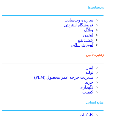
وب‌سایت‌ها
سازنده وب‌سایت
فروشگاه اینترنتی
وبلاگ
انجمن
چت زنده
آموزش آنلاین
زنجیره تأمین
انبار
تولید
مدیریت چرخه عمر محصول (PLM)
خرید
نگهداری
کیفیت
منابع انسانی
کارکنان