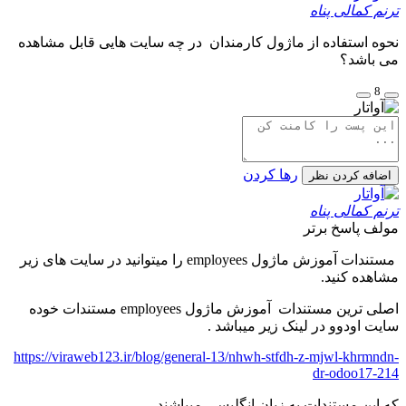
 کمالی پناه
 استفاده از ماژول کارمندان در چه سایت هایی قابل مشاهده
باشد؟
رها کردن
فه کردن نظر
 کمالی پناه
ف
پاسخ برتر
مستندات آموزش ماژول employees را میتوانید در سایت های زیر
ده کنید.
اصلی ترین مستندات آموزش ماژول employees مستندات خوده
 اودوو در لینک زیر میباشد .
https://viraweb123.ir/blog/general-13/nhwh-stfdh-z-mjwl-khrm
dr-odoo17
ین مستندات به زبان انگلیسی میباشند .