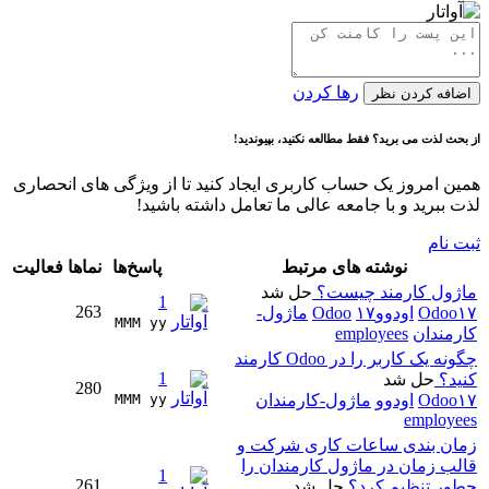
رها کردن
فه کردن نظر
ث لذت می برید؟ فقط مطالعه نکنید، بپیوندید!
 امروز یک حساب کاربری ایجاد کنید تا از ویژگی های انحصاری
ببرید و با جامعه عالی ما تعامل داشته باشید!
نام
نوشته های مرتبط
پاسخ‌ها
نماها
فعالیت
ول کارمند چیست؟
حل شد
1
263
Odo
اودوو۱۷
Odoo
ماژول-
MMM yy 
مندان
employees
چگونه یک کاربر را در Odoo کارمند
1
د؟
حل شد
280
Odo
اودوو
ماژول-کارمندان
MMM yy 
employ
ن بندی ساعات کاری شرکت و
ب زمان در ماژول کارمندان را
1
261
ر تنظیم کرد؟
حل شد