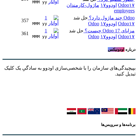
MMM yy 
Odo
اودوو۱۷
ماژول-کارمندان
employ
ول دارد؟
حل شد
1
357
Odo
اودوو۱۷
Odoo
MMM yy 
Odoo  چیست؟
حل شد
1
361
Odo
اودوو۱۷
Odoo
MMM yy 
ره
اودونیکس
یدگی‌های سازمان را با شخصی‌سازی اودوو به سادگیِ یک کلیک
ل کنید.
ه‌ها و سرویس‌ها