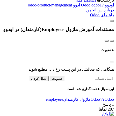
سب‌ها
(مشاهده همه)
و
odoo17
Odoo
ادوو
odoo-product-management
ره این انجمن
ی Odoo
ت آموزش ماژول Employees(کارمندان) در اودوو
یت
می که فعالیتی در این پست رخ داد، مطلع شوید
عضویت
دنبال کردن
سوال علامت‌گذاری شده است
O
Odoo۱۷
ماژول-کارمندان
employees
سخ
نماها