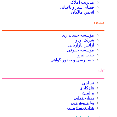
مدیریت املاک
فضای سبز و باغبانی
انجمن مالکان
مشاوره
مؤسسه حسابداری
شریک اودو
آژانس بازاریابی
مؤسسه حقوقی
جذب نیرو
حسابرسی و صدور گواهی
تولید
نساجی
فلزکاری
مبلمان
صنایع غذایی
تولید نوشیدنی
هدایای سازمانی