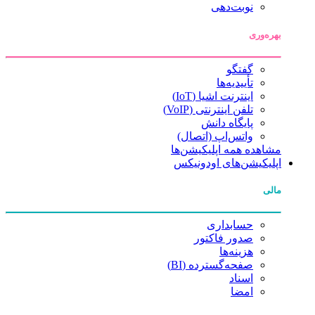
نوبت‌دهی
بهره‌وری
گفتگو
تأییدیه‌ها
اینترنت اشیا (IoT)
تلفن اینترنتی (VoIP)
پایگاه دانش
واتس‌اپ (اتصال)
مشاهده همه اپلیکیشن‌ها
اپلیکیشن‌های اودونیکس
مالی
حسابداری
صدور فاکتور
هزینه‌ها
صفحه‌گسترده (BI)
اسناد
امضا