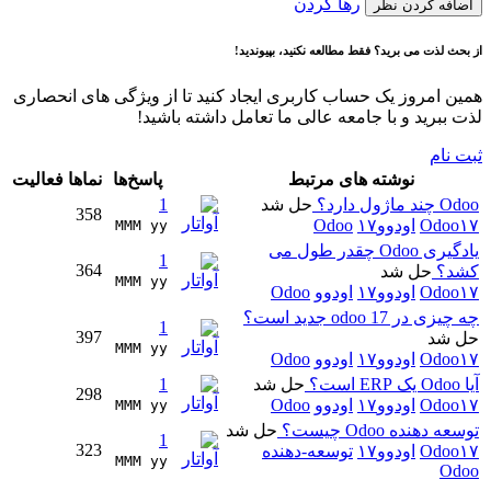
رها کردن
اضافه کردن نظر
از بحث لذت می برید؟ فقط مطالعه نکنید، بپیوندید!
همین امروز یک حساب کاربری ایجاد کنید تا از ویژگی های انحصاری
لذت ببرید و با جامعه عالی ما تعامل داشته باشید!
ثبت نام
نوشته های مرتبط
پاسخ‌ها
نماها
فعالیت
Odoo چند ماژول دارد؟
حل شد
1
358
Odoo۱۷
اودوو۱۷
Odoo
MMM yy 
یادگیری Odoo چقدر طول می
1
364
کشد؟
حل شد
MMM yy 
Odoo۱۷
اودوو۱۷
اودوو
Odoo
چه چیزی در odoo 17 جدید است؟
1
397
حل شد
MMM yy 
Odoo۱۷
اودوو۱۷
اودوو
Odoo
آیا Odoo یک ERP است؟
حل شد
1
298
Odoo۱۷
اودوو۱۷
اودوو
Odoo
MMM yy 
توسعه دهنده Odoo چیست؟
حل شد
1
323
Odoo۱۷
اودوو۱۷
توسعه-دهنده
MMM yy 
Odoo