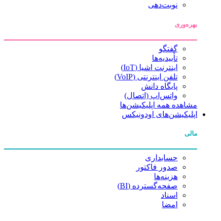
نوبت‌دهی
بهره‌وری
گفتگو
تأییدیه‌ها
اینترنت اشیا (IoT)
تلفن اینترنتی (VoIP)
پایگاه دانش
واتس‌اپ (اتصال)
مشاهده همه اپلیکیشن‌ها
اپلیکیشن‌های اودونیکس
مالی
حسابداری
صدور فاکتور
هزینه‌ها
صفحه‌گسترده (BI)
اسناد
امضا