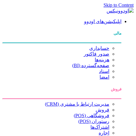
Skip to Content
اپلیکیشن‌های اودوو
مالی
حسابداری
صدور فاکتور
هزینه‌ها
صفحه‌گسترده (BI)
اسناد
امضا
فروش
مدیریت ارتباط با مشتری (CRM)
فروش
فروشگاهی (POS)
رستوران (POS)
اشتراک‌ها
اجاره