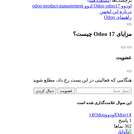
برچسب‌ها
(مشاهده همه)
اودوو
odoo17
Odoo
ادوو
odoo-product-management
درباره این انجمن
راهنمای Odoo
مزایای Odoo 17 چیست؟
عضویت
هنگامی که فعالیتی در این پست رخ داد، مطلع شوید
عضویت
دنبال کردن
این سوال علامت‌گذاری شده است
Odoo۱۷
اودوو۱۷
Odoo
1
پاسخ
362
نماها