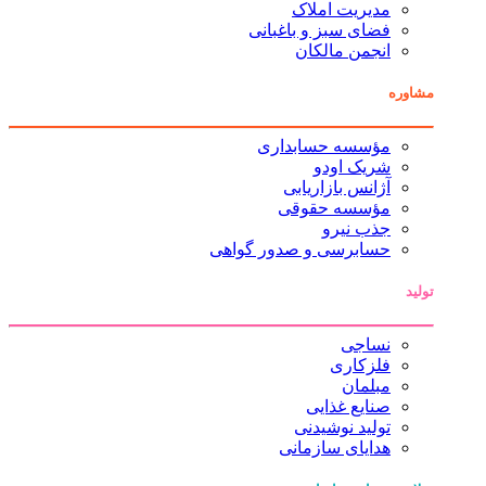
مدیریت املاک
فضای سبز و باغبانی
انجمن مالکان
مشاوره
مؤسسه حسابداری
شریک اودو
آژانس بازاریابی
مؤسسه حقوقی
جذب نیرو
حسابرسی و صدور گواهی
تولید
نساجی
فلزکاری
مبلمان
صنایع غذایی
تولید نوشیدنی
هدایای سازمانی