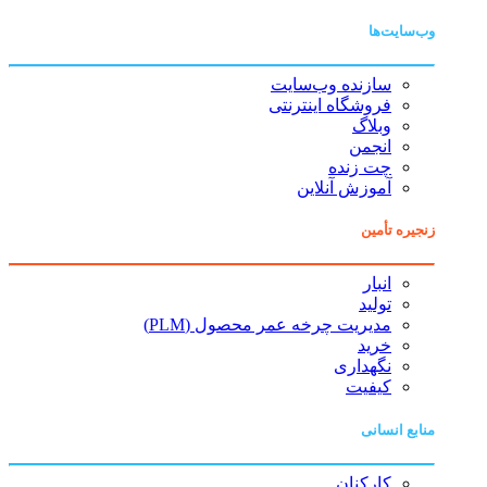
وب‌سایت‌ها
سازنده وب‌سایت
فروشگاه اینترنتی
وبلاگ
انجمن
چت زنده
آموزش آنلاین
زنجیره تأمین
انبار
تولید
مدیریت چرخه عمر محصول (PLM)
خرید
نگهداری
کیفیت
منابع انسانی
کارکنان