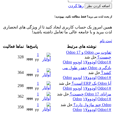
رها کردن
اضافه کردن نظر
از بحث لذت می برید؟ فقط مطالعه نکنید، بپیوندید!
همین امروز یک حساب کاربری ایجاد کنید تا از ویژگی های انحصاری
لذت ببرید و با جامعه عالی ما تعامل داشته باشید!
ثبت نام
نوشته های مرتبط
پاسخ‌ها
نماها
فعالیت
تفاوت بین Odoo و Odoo 17
1
328
چیست؟
حل شد
MMM yy 
Odoo۱۷
اودوو۱۷
اودوو
Odoo
یادگیری Odoo چقدر طول می
1
364
کشد؟
حل شد
MMM yy 
Odoo۱۷
اودوو۱۷
اودوو
Odoo
آیا Odoo یک ERP است؟
حل شد
1
298
Odoo۱۷
اودوو۱۷
اودوو
Odoo
MMM yy 
مزایای Odoo 17 چیست؟
حل شد
1
362
Odoo۱۷
اودوو۱۷
Odoo
MMM yy 
Odoo چند ماژول دارد؟
حل شد
1
358
Odoo۱۷
اودوو۱۷
Odoo
MMM yy 