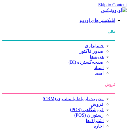
Skip to Content
اپلیکیشن‌های اودوو
مالی
حسابداری
صدور فاکتور
هزینه‌ها
صفحه‌گسترده (BI)
اسناد
امضا
فروش
مدیریت ارتباط با مشتری (CRM)
فروش
فروشگاهی (POS)
رستوران (POS)
اشتراک‌ها
اجاره