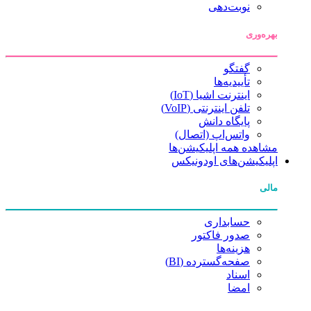
نوبت‌دهی
بهره‌وری
گفتگو
تأییدیه‌ها
اینترنت اشیا (IoT)
تلفن اینترنتی (VoIP)
پایگاه دانش
واتس‌اپ (اتصال)
مشاهده همه اپلیکیشن‌ها
اپلیکیشن‌های اودونیکس
مالی
حسابداری
صدور فاکتور
هزینه‌ها
صفحه‌گسترده (BI)
اسناد
امضا