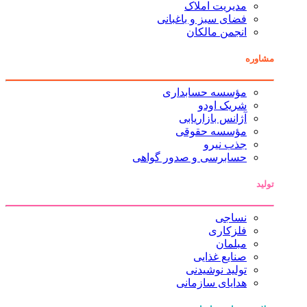
مدیریت املاک
فضای سبز و باغبانی
انجمن مالکان
مشاوره
مؤسسه حسابداری
شریک اودو
آژانس بازاریابی
مؤسسه حقوقی
جذب نیرو
حسابرسی و صدور گواهی
تولید
نساجی
فلزکاری
مبلمان
صنایع غذایی
تولید نوشیدنی
هدایای سازمانی