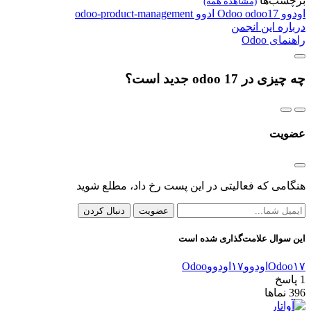
برچسب‌ها
(مشاهده همه)
اودوو
odoo17
Odoo
ادوو
odoo-product-management
درباره این انجمن
راهنمای Odoo
چه چیزی در odoo 17 جدید است؟
عضویت
هنگامی که فعالیتی در این پست رخ داد، مطلع شوید
عضویت
دنبال کردن
این سوال علامت‌گذاری شده است
Odoo۱۷
اودوو۱۷
اودوو
Odoo
1
پاسخ
396
نماها