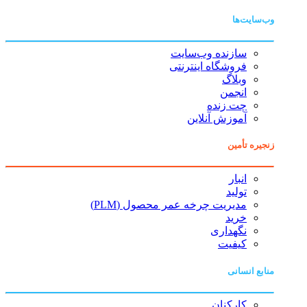
وب‌سایت‌ها
سازنده وب‌سایت
فروشگاه اینترنتی
وبلاگ
انجمن
چت زنده
آموزش آنلاین
زنجیره تأمین
انبار
تولید
مدیریت چرخه عمر محصول (PLM)
خرید
نگهداری
کیفیت
منابع انسانی
کارکنان