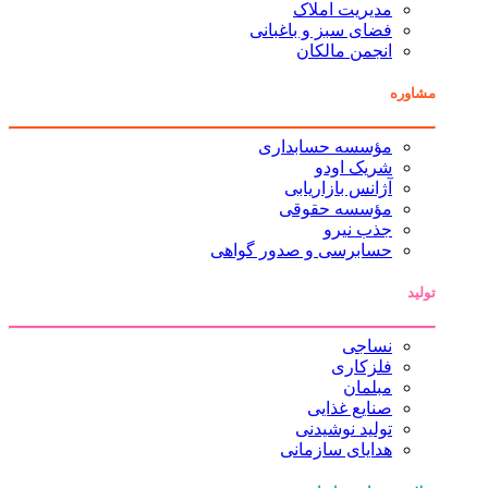
مدیریت املاک
فضای سبز و باغبانی
انجمن مالکان
مشاوره
مؤسسه حسابداری
شریک اودو
آژانس بازاریابی
مؤسسه حقوقی
جذب نیرو
حسابرسی و صدور گواهی
تولید
نساجی
فلزکاری
مبلمان
صنایع غذایی
تولید نوشیدنی
هدایای سازمانی