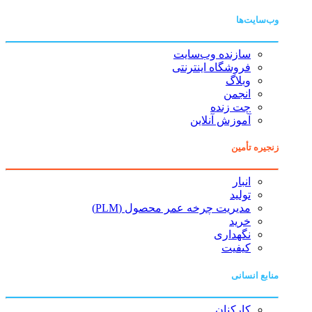
وب‌سایت‌ها
سازنده وب‌سایت
فروشگاه اینترنتی
وبلاگ
انجمن
چت زنده
آموزش آنلاین
زنجیره تأمین
انبار
تولید
مدیریت چرخه عمر محصول (PLM)
خرید
نگهداری
کیفیت
منابع انسانی
کارکنان