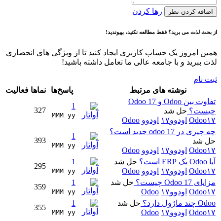
رها کردن
اضافه کردن نظر
از بحث لذت می برید؟ فقط مطالعه نکنید، بپیوندید!
همین امروز یک حساب کاربری ایجاد کنید تا از ویژگی های انحصاری
لذت ببرید و با جامعه عالی ما تعامل داشته باشید!
ثبت نام
نوشته های مرتبط
پاسخ‌ها
نماها
فعالیت
تفاوت بین Odoo و Odoo 17
1
327
چیست؟
حل شد
MMM yy 
Odoo۱۷
اودوو۱۷
اودوو
Odoo
چه چیزی در odoo 17 جدید است؟
1
393
حل شد
MMM yy 
Odoo۱۷
اودوو۱۷
اودوو
Odoo
آیا Odoo یک ERP است؟
حل شد
1
295
Odoo۱۷
اودوو۱۷
اودوو
Odoo
MMM yy 
مزایای Odoo 17 چیست؟
حل شد
1
359
Odoo۱۷
اودوو۱۷
Odoo
MMM yy 
Odoo چند ماژول دارد؟
حل شد
1
355
Odoo۱۷
اودوو۱۷
Odoo
MMM yy 