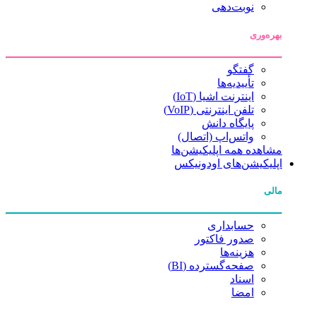
نوبت‌دهی
بهره‌وری
گفتگو
تأییدیه‌ها
اینترنت اشیا (IoT)
تلفن اینترنتی (VoIP)
پایگاه دانش
واتس‌اپ (اتصال)
مشاهده همه اپلیکیشن‌ها
اپلیکیشن‌های اودونیکس
مالی
حسابداری
صدور فاکتور
هزینه‌ها
صفحه‌گسترده (BI)
اسناد
امضا