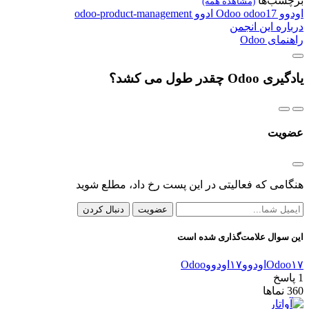
برچسب‌ها
(مشاهده همه)
اودوو
odoo17
Odoo
ادوو
odoo-product-management
درباره این انجمن
راهنمای Odoo
یادگیری Odoo چقدر طول می کشد؟
عضویت
هنگامی که فعالیتی در این پست رخ داد، مطلع شوید
عضویت
دنبال کردن
این سوال علامت‌گذاری شده است
Odoo۱۷
اودوو۱۷
اودوو
Odoo
1
پاسخ
360
نماها