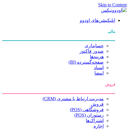
Skip to Content
اپلیکیشن‌های اودوو
مالی
حسابداری
صدور فاکتور
هزینه‌ها
صفحه‌گسترده (BI)
اسناد
امضا
فروش
مدیریت ارتباط با مشتری (CRM)
فروش
فروشگاهی (POS)
رستوران (POS)
اشتراک‌ها
اجاره