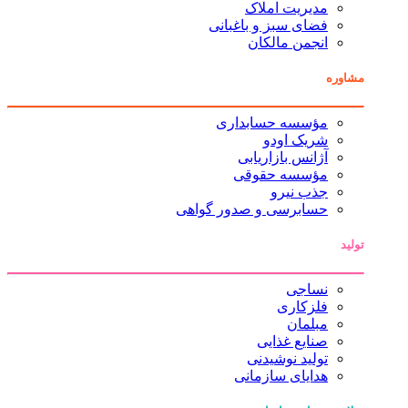
مدیریت املاک
فضای سبز و باغبانی
انجمن مالکان
مشاوره
مؤسسه حسابداری
شریک اودو
آژانس بازاریابی
مؤسسه حقوقی
جذب نیرو
حسابرسی و صدور گواهی
تولید
نساجی
فلزکاری
مبلمان
صنایع غذایی
تولید نوشیدنی
هدایای سازمانی