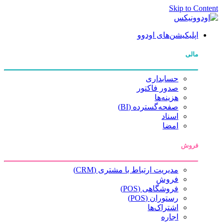
Skip to Content
اپلیکیشن‌های اودوو
مالی
حسابداری
صدور فاکتور
هزینه‌ها
صفحه‌گسترده (BI)
اسناد
امضا
فروش
مدیریت ارتباط با مشتری (CRM)
فروش
فروشگاهی (POS)
رستوران (POS)
اشتراک‌ها
اجاره