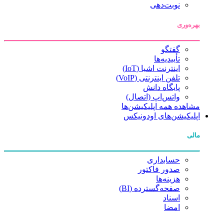
نوبت‌دهی
بهره‌وری
گفتگو
تأییدیه‌ها
اینترنت اشیا (IoT)
تلفن اینترنتی (VoIP)
پایگاه دانش
واتس‌اپ (اتصال)
مشاهده همه اپلیکیشن‌ها
اپلیکیشن‌های اودونیکس
مالی
حسابداری
صدور فاکتور
هزینه‌ها
صفحه‌گسترده (BI)
اسناد
امضا