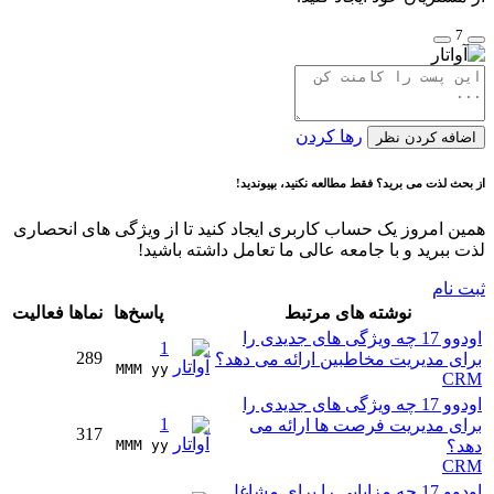
7
رها کردن
اضافه کردن نظر
از بحث لذت می برید؟ فقط مطالعه نکنید، بپیوندید!
همین امروز یک حساب کاربری ایجاد کنید تا از ویژگی های انحصاری
لذت ببرید و با جامعه عالی ما تعامل داشته باشید!
ثبت نام
نوشته های مرتبط
پاسخ‌ها
نماها
فعالیت
اودوو 17 چه ویژگی های جدیدی را
1
289
برای مدیریت مخاطبین ارائه می دهد؟
MMM yy 
CRM
اودوو 17 چه ویژگی های جدیدی را
1
برای مدیریت فرصت ها ارائه می
317
دهد؟
MMM yy 
CRM
اودوو 17 چه مزایایی را برای مشاغل