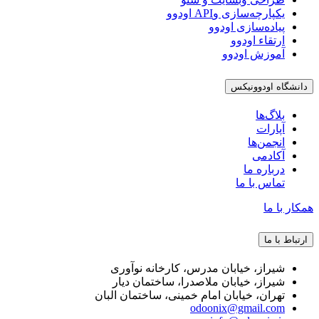
یکپارچه‌سازی وAPI اودوو
پیاده‌سازی اودوو
ارتقاء اودوو
آموزش اودوو
دانشگاه اودوونیکس
بلاگ‌ها
آپارات
انجمن‌ها
آکادمی
درباره ما
تماس با ما
همکار با ما
ارتباط با ما
شیراز، خیابان مدرس، کارخانه نوآوری
شیراز، خیابان ملاصدرا، ساختمان دیار
تهران، خیابان امام خمینی، ساختمان البان
odoonix@gmail.com