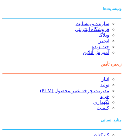
وب‌سایت‌ها
سازنده وب‌سایت
فروشگاه اینترنتی
وبلاگ
انجمن
چت زنده
آموزش آنلاین
زنجیره تأمین
انبار
تولید
مدیریت چرخه عمر محصول (PLM)
خرید
نگهداری
کیفیت
منابع انسانی
کارکنان