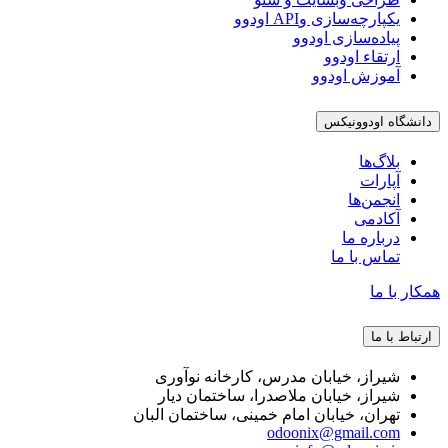
یکپارچه‌سازی وAPI اودوو
پیاده‌سازی اودوو
ارتقاء اودوو
آموزش اودوو
دانشگاه اودوونیکس
بلاگ‌ها
آپارات
انجمن‌ها
آکادمی
درباره ما
تماس با ما
همکار با ما
ارتباط با ما
شیراز، خیابان مدرس، کارخانه نوآوری
شیراز، خیابان ملاصدرا، ساختمان دیار
تهران، خیابان امام خمینی، ساختمان البان
odoonix@gmail.com