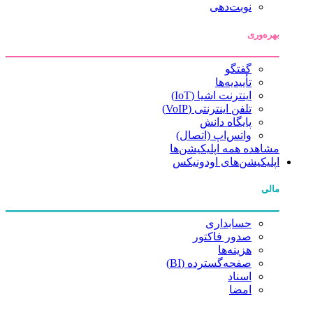
نوبت‌دهی
بهره‌وری
گفتگو
تأییدیه‌ها
اینترنت اشیا (IoT)
تلفن اینترنتی (VoIP)
پایگاه دانش
واتس‌اپ (اتصال)
مشاهده همه اپلیکیشن‌ها
اپلیکیشن‌های اودونیکس
مالی
حسابداری
صدور فاکتور
هزینه‌ها
صفحه‌گسترده (BI)
اسناد
امضا