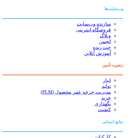
وب‌سایت‌ها
سازنده وب‌سایت
فروشگاه اینترنتی
وبلاگ
انجمن
چت زنده
آموزش آنلاین
زنجیره تأمین
انبار
تولید
مدیریت چرخه عمر محصول (PLM)
خرید
نگهداری
کیفیت
منابع انسانی
کارکنان