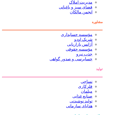
مدیریت املاک
فضای سبز و باغبانی
انجمن مالکان
مشاوره
مؤسسه حسابداری
شریک اودو
آژانس بازاریابی
مؤسسه حقوقی
جذب نیرو
حسابرسی و صدور گواهی
تولید
نساجی
فلزکاری
مبلمان
صنایع غذایی
تولید نوشیدنی
هدایای سازمانی