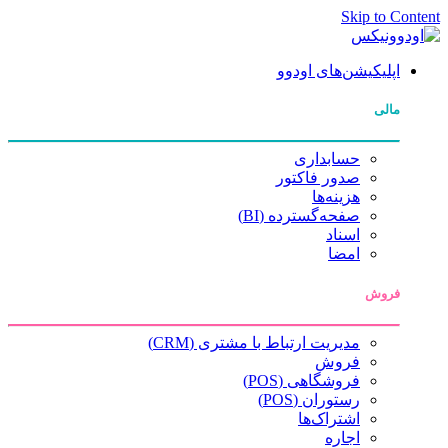
Skip to Content
اپلیکیشن‌های اودوو
مالی
حسابداری
صدور فاکتور
هزینه‌ها
صفحه‌گسترده (BI)
اسناد
امضا
فروش
مدیریت ارتباط با مشتری (CRM)
فروش
فروشگاهی (POS)
رستوران (POS)
اشتراک‌ها
اجاره