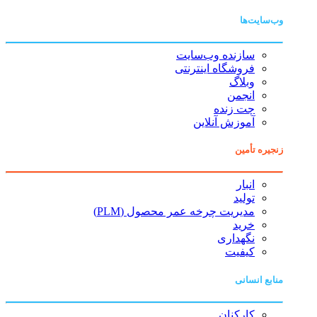
وب‌سایت‌ها
سازنده وب‌سایت
فروشگاه اینترنتی
وبلاگ
انجمن
چت زنده
آموزش آنلاین
زنجیره تأمین
انبار
تولید
مدیریت چرخه عمر محصول (PLM)
خرید
نگهداری
کیفیت
منابع انسانی
کارکنان