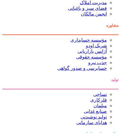
مدیریت املاک
فضای سبز و باغبانی
انجمن مالکان
مشاوره
مؤسسه حسابداری
شریک اودو
آژانس بازاریابی
مؤسسه حقوقی
جذب نیرو
حسابرسی و صدور گواهی
تولید
نساجی
فلزکاری
مبلمان
صنایع غذایی
تولید نوشیدنی
هدایای سازمانی