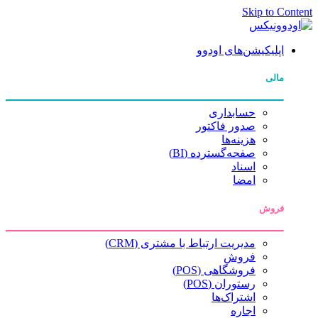
Skip to Content
اپلیکیشن‌های اودوو
مالی
حسابداری
صدور فاکتور
هزینه‌ها
صفحه‌گسترده (BI)
اسناد
امضا
فروش
مدیریت ارتباط با مشتری (CRM)
فروش
فروشگاهی (POS)
رستوران (POS)
اشتراک‌ها
اجاره