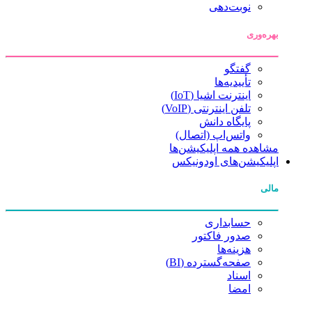
نوبت‌دهی
بهره‌وری
گفتگو
تأییدیه‌ها
اینترنت اشیا (IoT)
تلفن اینترنتی (VoIP)
پایگاه دانش
واتس‌اپ (اتصال)
مشاهده همه اپلیکیشن‌ها
اپلیکیشن‌های اودونیکس
مالی
حسابداری
صدور فاکتور
هزینه‌ها
صفحه‌گسترده (BI)
اسناد
امضا