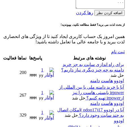
رها کردن
اضافه کردن نظر
از بحث لذت می برید؟ فقط مطالعه نکنید، بپیوندید!
همین امروز یک حساب کاربری ایجاد کنید تا از ویژگی های انحصاری
لذت ببرید و با جامعه عالی ما تعامل داشته باشید!
ثبت نام
نوشته های مرتبط
پاسخ‌ها
نماها
فعالیت
برای راه اندازی سایت به جز خرید
دامنه به چه چیز دیگری نیاز داریم؟
1
200
حل شد
MMM yy 
اودوو
هاست
دامنه
آیا با خرید دامنه ملی یا بین المللی از
irpower بایستی هاست را نیز
1
267
ازirpower تهیه کنیم؟
حل شد
MMM yy 
اودوو
هاست
دامنه
آیا در اودوو 17(odoo17 )امکان اتصال
1
329
به چند سایت وجود دارد؟
حل شد
MMM yy 
اودوو