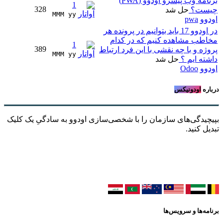
برنامه وب پیشرو اودوو (PWA)
1
328
چیست؟
حل شد
MMM yy 
اودوو
pwa
در اودوو 17 باید بتوانیم در پرونده هر
مخاطب مشاهده کنیم که در کدام
1
389
پروژه و با چه نقشی با این فرد ارتباط
MMM yy 
داشته ایم ؟
حل شد
اودوو
Odoo
درباره
اودونیکس
بپیچیدگی‌های سازمان را با شخصی‌سازی اودوو به سادگیِ یک کلیک
تبدیل کنید.
برنامه‌ها و سرویس‌ها