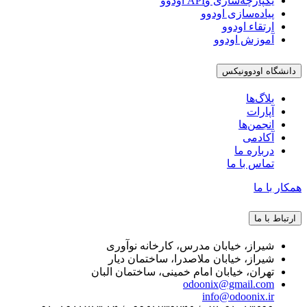
یکپارچه‌سازی وAPI اودوو
پیاده‌سازی اودوو
ارتقاء اودوو
آموزش اودوو
دانشگاه اودوونیکس
بلاگ‌ها
آپارات
انجمن‌ها
آکادمی
درباره ما
تماس با ما
همکار با ما
ارتباط با ما
شیراز، خیابان مدرس، کارخانه نوآوری
شیراز، خیابان ملاصدرا، ساختمان دیار
تهران، خیابان امام خمینی، ساختمان البان
odoonix@gmail.com
info@odoonix.ir