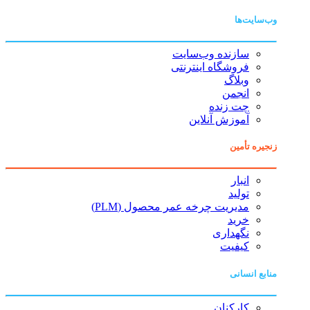
وب‌سایت‌ها
سازنده وب‌سایت
فروشگاه اینترنتی
وبلاگ
انجمن
چت زنده
آموزش آنلاین
زنجیره تأمین
انبار
تولید
مدیریت چرخه عمر محصول (PLM)
خرید
نگهداری
کیفیت
منابع انسانی
کارکنان