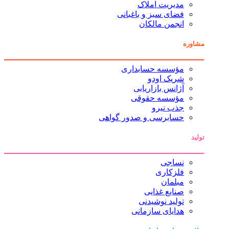
مدیریت املاک
فضای سبز و باغبانی
انجمن مالکان
مشاوره
مؤسسه حسابداری
شریک اودو
آژانس بازاریابی
مؤسسه حقوقی
جذب نیرو
حسابرسی و صدور گواهی
تولید
نساجی
فلزکاری
مبلمان
صنایع غذایی
تولید نوشیدنی
هدایای سازمانی