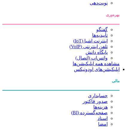
نوبت‌دهی
بهره‌وری
گفتگو
تأییدیه‌ها
اینترنت اشیا (IoT)
تلفن اینترنتی (VoIP)
پایگاه دانش
واتس‌اپ (اتصال)
مشاهده همه اپلیکیشن‌ها
اپلیکیشن‌های اودونیکس
مالی
حسابداری
صدور فاکتور
هزینه‌ها
صفحه‌گسترده (BI)
اسناد
امضا