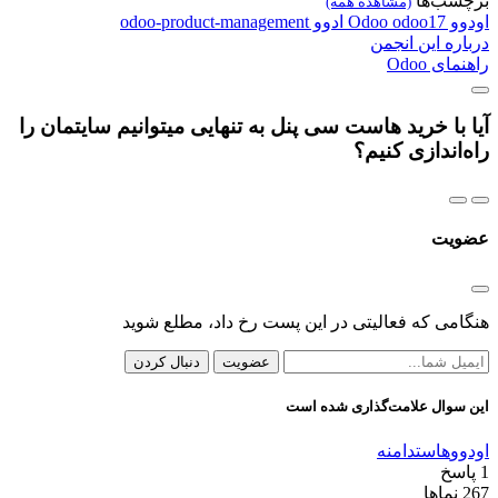
برچسب‌ها
(مشاهده همه)
اودوو
odoo17
Odoo
ادوو
odoo-product-management
درباره این انجمن
راهنمای Odoo
آیا با خرید هاست سی پنل به تنهایی میتوانیم سایتمان را
راه‌اندازی کنیم؟
عضویت
هنگامی که فعالیتی در این پست رخ داد، مطلع شوید
عضویت
دنبال کردن
این سوال علامت‌گذاری شده است
اودوو
هاست
دامنه
1
پاسخ
267
نماها