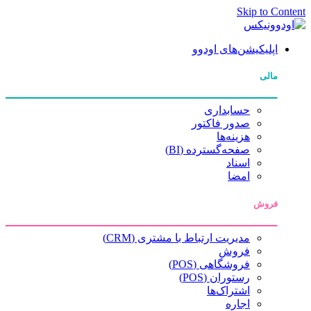
Skip to Content
اپلیکیشن‌های اودوو
مالی
حسابداری
صدور فاکتور
هزینه‌ها
صفحه‌گسترده (BI)
اسناد
امضا
فروش
مدیریت ارتباط با مشتری (CRM)
فروش
فروشگاهی (POS)
رستوران (POS)
اشتراک‌ها
اجاره