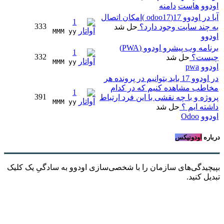
اودوو
هاست
دامنه
آیا در اودوو 17(odoo17 )امکان اتصال
1
333
به چند سایت وجود دارد؟
حل شد
MMM yy 
اودوو
برنامه وب پیشرو اودوو (PWA)
1
332
چیست؟
حل شد
MMM yy 
اودوو
pwa
در اودوو 17 باید بتوانیم در پرونده هر
مخاطب مشاهده کنیم که در کدام
1
391
پروژه و با چه نقشی با این فرد ارتباط
MMM yy 
داشته ایم ؟
حل شد
اودوو
Odoo
درباره
اودونیکس
بپیچیدگی‌های سازمان را با شخصی‌سازی اودوو به سادگیِ یک کلیک
تبدیل کنید.