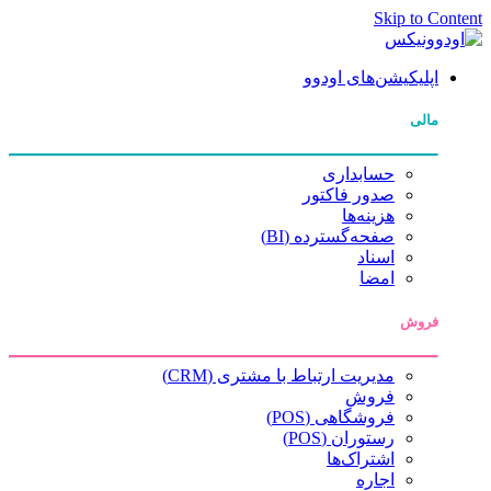
Skip to Content
اپلیکیشن‌های اودوو
مالی
حسابداری
صدور فاکتور
هزینه‌ها
صفحه‌گسترده (BI)
اسناد
امضا
فروش
مدیریت ارتباط با مشتری (CRM)
فروش
فروشگاهی (POS)
رستوران (POS)
اشتراک‌ها
اجاره