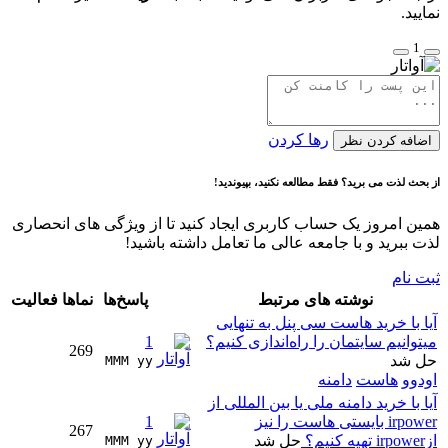
نمایید.
1
رها کردن
اضافه کردن نظر
از بحث لذت می برید؟ فقط مطالعه نکنید، بپیوندید!
همین امروز یک حساب کاربری ایجاد کنید تا از ویژگی های انحصاری
لذت ببرید و با جامعه عالی ما تعامل داشته باشید!
ثبت نام
نوشته های مرتبط
پاسخ‌ها
نماها
فعالیت
آیا با خرید هاست سی پنل به تنهایی
میتوانیم سایتمان را راه‌اندازی کنیم؟
1
269
حل شد
MMM yy 
اودوو
هاست
دامنه
آیا با خرید دامنه ملی یا بین المللی از
irpower بایستی هاست را نیز
1
267
ازirpower تهیه کنیم؟
حل شد
MMM yy 