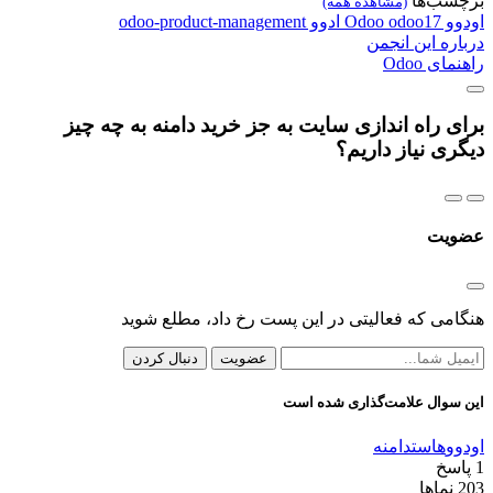
برچسب‌ها
(مشاهده همه)
اودوو
odoo17
Odoo
ادوو
odoo-product-management
درباره این انجمن
راهنمای Odoo
برای راه اندازی سایت به جز خرید دامنه به چه چیز
دیگری نیاز داریم؟
عضویت
هنگامی که فعالیتی در این پست رخ داد، مطلع شوید
عضویت
دنبال کردن
این سوال علامت‌گذاری شده است
اودوو
هاست
دامنه
1
پاسخ
203
نماها