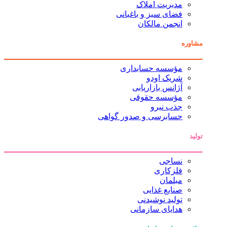
مدیریت املاک
فضای سبز و باغبانی
انجمن مالکان
مشاوره
مؤسسه حسابداری
شریک اودو
آژانس بازاریابی
مؤسسه حقوقی
جذب نیرو
حسابرسی و صدور گواهی
تولید
نساجی
فلزکاری
مبلمان
صنایع غذایی
تولید نوشیدنی
هدایای سازمانی