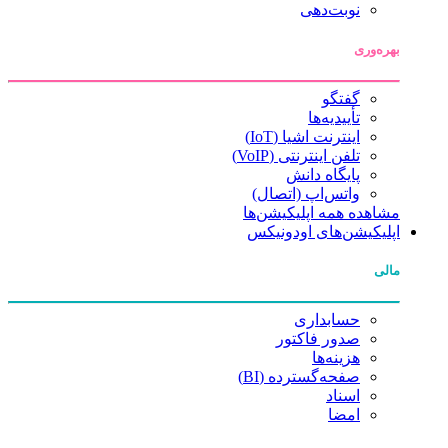
نوبت‌دهی
بهره‌وری
گفتگو
تأییدیه‌ها
اینترنت اشیا (IoT)
تلفن اینترنتی (VoIP)
پایگاه دانش
واتس‌اپ (اتصال)
مشاهده همه اپلیکیشن‌ها
اپلیکیشن‌های اودونیکس
مالی
حسابداری
صدور فاکتور
هزینه‌ها
صفحه‌گسترده (BI)
اسناد
امضا