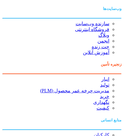
وب‌سایت‌ها
سازنده وب‌سایت
فروشگاه اینترنتی
وبلاگ
انجمن
چت زنده
آموزش آنلاین
زنجیره تأمین
انبار
تولید
مدیریت چرخه عمر محصول (PLM)
خرید
نگهداری
کیفیت
منابع انسانی
کارکنان