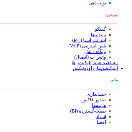
نوبت‌دهی
بهره‌وری
گفتگو
تأییدیه‌ها
اینترنت اشیا (IoT)
تلفن اینترنتی (VoIP)
پایگاه دانش
واتس‌اپ (اتصال)
مشاهده همه اپلیکیشن‌ها
اپلیکیشن‌های اودونیکس
مالی
حسابداری
صدور فاکتور
هزینه‌ها
صفحه‌گسترده (BI)
اسناد
امضا