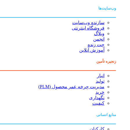
وب‌سایت‌ها
سازنده وب‌سایت
فروشگاه اینترنتی
وبلاگ
انجمن
چت زنده
آموزش آنلاین
زنجیره تأمین
انبار
تولید
مدیریت چرخه عمر محصول (PLM)
خرید
نگهداری
کیفیت
منابع انسانی
کارکنان