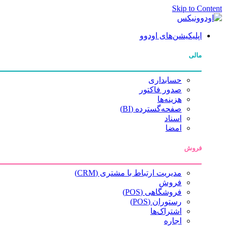
Skip to Content
اپلیکیشن‌های اودوو
مالی
حسابداری
صدور فاکتور
هزینه‌ها
صفحه‌گسترده (BI)
اسناد
امضا
فروش
مدیریت ارتباط با مشتری (CRM)
فروش
فروشگاهی (POS)
رستوران (POS)
اشتراک‌ها
اجاره