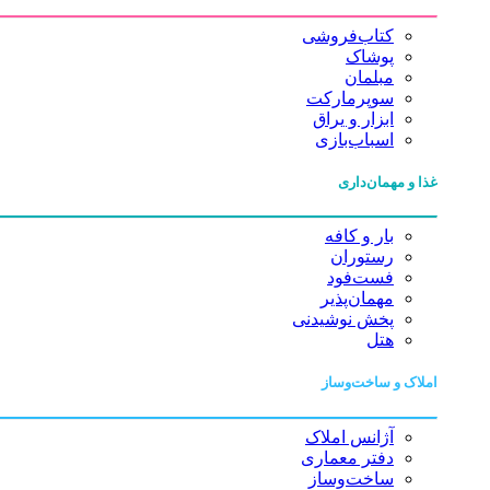
کتاب‌فروشی
پوشاک
مبلمان
سوپرمارکت
ابزار و یراق
اسباب‌بازی
غذا و مهمان‌داری
بار و کافه
رستوران
فست‌فود
مهمان‌پذیر
پخش نوشیدنی
هتل
املاک و ساخت‌وساز
آژانس املاک
دفتر معماری
ساخت‌وساز