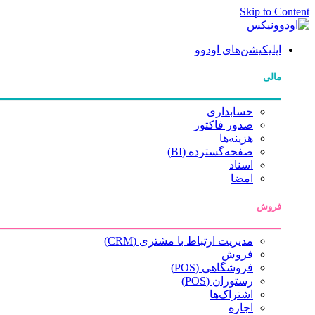
Skip to Content
اپلیکیشن‌های اودوو
مالی
حسابداری
صدور فاکتور
هزینه‌ها
صفحه‌گسترده (BI)
اسناد
امضا
فروش
مدیریت ارتباط با مشتری (CRM)
فروش
فروشگاهی (POS)
رستوران (POS)
اشتراک‌ها
اجاره