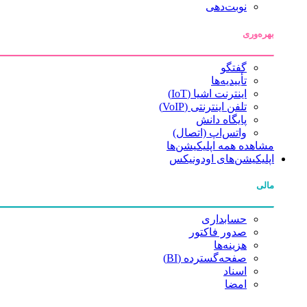
نوبت‌دهی
بهره‌وری
گفتگو
تأییدیه‌ها
اینترنت اشیا (IoT)
تلفن اینترنتی (VoIP)
پایگاه دانش
واتس‌اپ (اتصال)
مشاهده همه اپلیکیشن‌ها
اپلیکیشن‌های اودونیکس
مالی
حسابداری
صدور فاکتور
هزینه‌ها
صفحه‌گسترده (BI)
اسناد
امضا