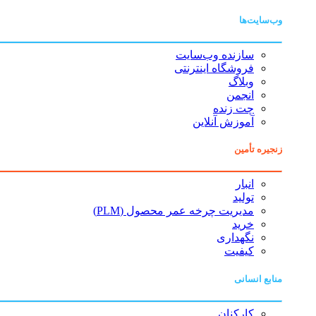
وب‌سایت‌ها
سازنده وب‌سایت
فروشگاه اینترنتی
وبلاگ
انجمن
چت زنده
آموزش آنلاین
زنجیره تأمین
انبار
تولید
مدیریت چرخه عمر محصول (PLM)
خرید
نگهداری
کیفیت
منابع انسانی
کارکنان