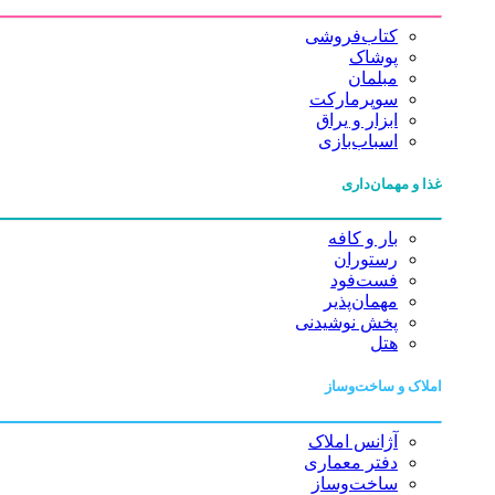
کتاب‌فروشی
پوشاک
مبلمان
سوپرمارکت
ابزار و یراق
اسباب‌بازی
غذا و مهمان‌داری
بار و کافه
رستوران
فست‌فود
مهمان‌پذیر
پخش نوشیدنی
هتل
املاک و ساخت‌وساز
آژانس املاک
دفتر معماری
ساخت‌وساز