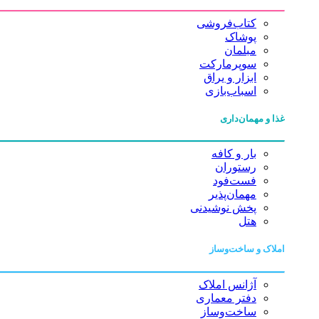
کتاب‌فروشی
پوشاک
مبلمان
سوپرمارکت
ابزار و یراق
اسباب‌بازی
غذا و مهمان‌داری
بار و کافه
رستوران
فست‌فود
مهمان‌پذیر
پخش نوشیدنی
هتل
املاک و ساخت‌وساز
آژانس املاک
دفتر معماری
ساخت‌وساز