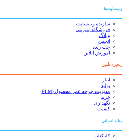
وب‌سایت‌ها
سازنده وب‌سایت
فروشگاه اینترنتی
وبلاگ
انجمن
چت زنده
آموزش آنلاین
زنجیره تأمین
انبار
تولید
مدیریت چرخه عمر محصول (PLM)
خرید
نگهداری
کیفیت
منابع انسانی
کارکنان