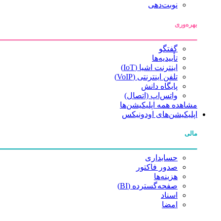
نوبت‌دهی
بهره‌وری
گفتگو
تأییدیه‌ها
اینترنت اشیا (IoT)
تلفن اینترنتی (VoIP)
پایگاه دانش
واتس‌اپ (اتصال)
مشاهده همه اپلیکیشن‌ها
اپلیکیشن‌های اودونیکس
مالی
حسابداری
صدور فاکتور
هزینه‌ها
صفحه‌گسترده (BI)
اسناد
امضا