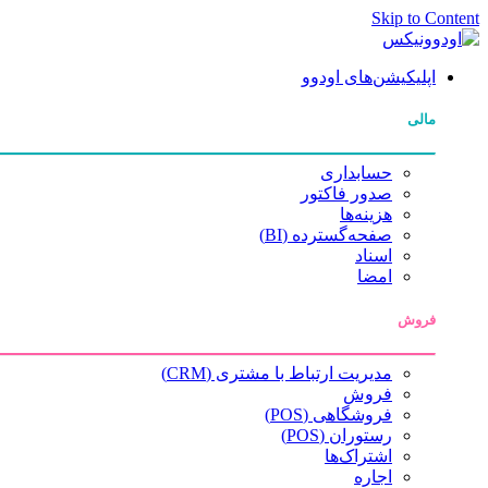
Skip to Content
اپلیکیشن‌های اودوو
مالی
حسابداری
صدور فاکتور
هزینه‌ها
صفحه‌گسترده (BI)
اسناد
امضا
فروش
مدیریت ارتباط با مشتری (CRM)
فروش
فروشگاهی (POS)
رستوران (POS)
اشتراک‌ها
اجاره