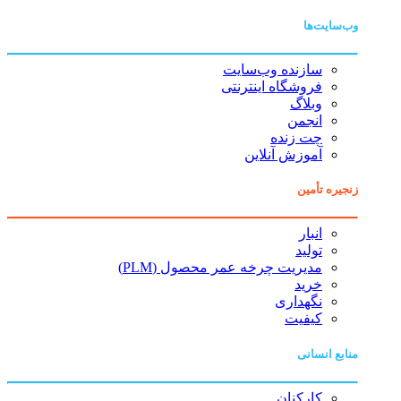
وب‌سایت‌ها
سازنده وب‌سایت
فروشگاه اینترنتی
وبلاگ
انجمن
چت زنده
آموزش آنلاین
زنجیره تأمین
انبار
تولید
مدیریت چرخه عمر محصول (PLM)
خرید
نگهداری
کیفیت
منابع انسانی
کارکنان