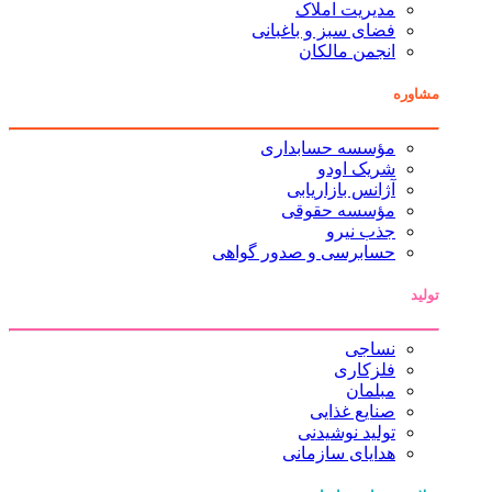
مدیریت املاک
فضای سبز و باغبانی
انجمن مالکان
مشاوره
مؤسسه حسابداری
شریک اودو
آژانس بازاریابی
مؤسسه حقوقی
جذب نیرو
حسابرسی و صدور گواهی
تولید
نساجی
فلزکاری
مبلمان
صنایع غذایی
تولید نوشیدنی
هدایای سازمانی