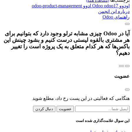
برچسب‌ها
(مشاهده همه)
اودوو
odoo17
Odoo
ادوو
odoo-product-management
درباره این انجمن
راهنمای Odoo
آیا در Odoo چیزی مشابه ترلو وجود دارد که بتوانیم برای
هر مشتری بالقوه لیستی درست کنیم و بشود چینش این
باکس‌ها که هر کدام متعلق به یک پروژه است را تغییر
دهیم؟
عضویت
هنگامی که فعالیتی در این پست رخ داد، مطلع شوید
عضویت
دنبال کردن
این سوال علامت‌گذاری شده است