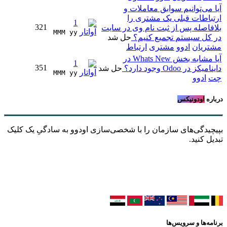
آیا می‌توانیم سوابق معاملات و
ارتباطات قبلی یک مشتری را
1
321
بلافاصله پس از ثبت نام وی در سایت
MMM yy 
در کل سیستم تجمیع کنیم؟
حل شد
مشتریان
ادوو
مشتری
ارتباط
آیا مشابه بخش Whats New در
1
351
داینامیکز در Odoo وجود دارد؟
حل شد
MMM yy 
چت
ادوو
درباره
اودونیکس
بپیچیدگی‌های سازمان را با شخصی‌سازی اودوو به سادگیِ یک کلیک
تبدیل کنید.
برنامه‌ها و سرویس‌ها