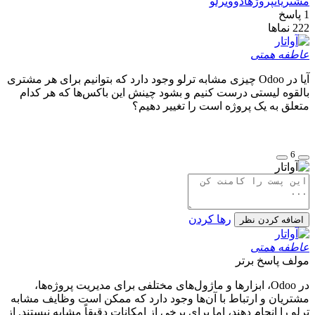
مشتریان
پروژه
ادوو
ترلو
1
پاسخ
222
نماها
عاطفه همتی
آیا در Odoo چیزی مشابه ترلو وجود دارد که بتوانیم برای هر مشتری
بالقوه لیستی درست کنیم و بشود چینش این باکس‌ها که هر کدام
متعلق به یک پروژه است را تغییر دهیم؟
6
رها کردن
اضافه کردن نظر
عاطفه همتی
مولف
پاسخ برتر
در Odoo، ابزارها و ماژول‌های مختلفی برای مدیریت پروژه‌ها،
مشتریان و ارتباط با آن‌ها وجود دارد که ممکن است وظایف مشابه
ترلو را انجام دهند، اما برای برخی از امکانات دقیقاً مشابه نیستند. از