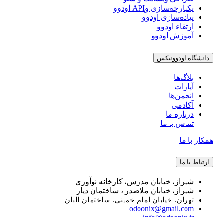
یکپارچه‌سازی وAPI اودوو
پیاده‌سازی اودوو
ارتقاء اودوو
آموزش اودوو
دانشگاه اودوونیکس
بلاگ‌ها
آپارات
انجمن‌ها
آکادمی
درباره ما
تماس با ما
همکار با ما
ارتباط با ما
شیراز، خیابان مدرس، کارخانه نوآوری
شیراز، خیابان ملاصدرا، ساختمان دیار
تهران، خیابان امام خمینی، ساختمان البان
odoonix@gmail.com