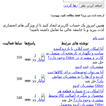
رها کردن
اضافه کردن نظر
از بحث لذت می برید؟ فقط مطالعه نکنید، بپیوندید!
همین امروز یک حساب کاربری ایجاد کنید تا از ویژگی های انحصاری
لذت ببرید و با جامعه عالی ما تعامل داشته باشید!
ثبت نام
نوشته های مرتبط
پاسخ‌ها
نماها
فعالیت
آیا امکان چت آنلاین با بازدیدکننده
سایت و نگهداری تاریخچه آن متصل به
1
359
کاربر و مشتری در Odoo وجود دارد؟
MMM yy 
حل شد
مشتریان
چت
ادوو
آیا می‌توان توضیحاتی برای کالاها ثبت
کرده و آن‌ها را به مشتریان نمایش
1
308
داد؟
حل شد
MMM yy 
Odoo
مشتریان
ادوو
آیا امکان درج شماره قطعه هر
محصول و پیگیری اصالت کالا توسط
1
348
مشتری وجود دارد؟
حل شد
MMM yy 
Odoo
مشتریان
ادوو
محصول