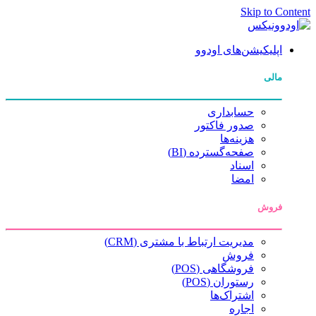
Skip to Content
اپلیکیشن‌های اودوو
مالی
حسابداری
صدور فاکتور
هزینه‌ها
صفحه‌گسترده (BI)
اسناد
امضا
فروش
مدیریت ارتباط با مشتری (CRM)
فروش
فروشگاهی (POS)
رستوران (POS)
اشتراک‌ها
اجاره