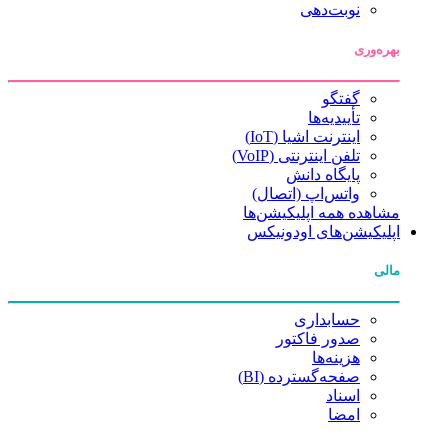
نوبت‌دهی
بهره‌وری
گفتگو
تأییدیه‌ها
اینترنت اشیا (IoT)
تلفن اینترنتی (VoIP)
پایگاه دانش
واتس‌اپ (اتصال)
مشاهده همه اپلیکیشن‌ها
اپلیکیشن‌های اودونیکس
مالی
حسابداری
صدور فاکتور
هزینه‌ها
صفحه‌گسترده (BI)
اسناد
امضا