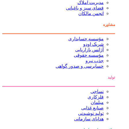
مدیریت املاک
فضای سبز و باغبانی
انجمن مالکان
مشاوره
مؤسسه حسابداری
شریک اودو
آژانس بازاریابی
مؤسسه حقوقی
جذب نیرو
حسابرسی و صدور گواهی
تولید
نساجی
فلزکاری
مبلمان
صنایع غذایی
تولید نوشیدنی
هدایای سازمانی