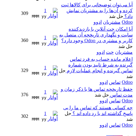
آیا می‌توان توضیحاتی برای کالاها ثبت
کرده و آن‌ها را به مشتریان نمایش
1
309
داد؟
حل شد
MMM yy 
Odoo
مشتریان
ادوو
آیا امکان چت آنلاین با بازدیدکننده
سایت و نگهداری تاریخچه آن متصل به
1
360
کاربر و مشتری در Odoo وجود دارد؟
MMM yy 
حل شد
مشتریان
چت
ادوو
اعلام مانده حساب به فرد تماس
گیرنده به شرط تایید بودن شماره
1
329
تماس گیرنده و انجام عملیات لازم
حل
MMM yy 
شد
Odoo
تماس
ادوو
حفظ تاریخچه تماس ها با ذکر زمان و
1
376
مدت تماس
حل شد
MMM yy 
Odoo
تماس
ادوو
چه کسانی هستند که تماس ما را بی
پاسخ گذاشته اند یا رد داده اند ؟
حل
1
302
شد
MMM yy 
Odoo
تماس
ادوو