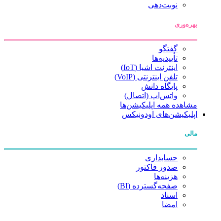
نوبت‌دهی
بهره‌وری
گفتگو
تأییدیه‌ها
اینترنت اشیا (IoT)
تلفن اینترنتی (VoIP)
پایگاه دانش
واتس‌اپ (اتصال)
مشاهده همه اپلیکیشن‌ها
اپلیکیشن‌های اودونیکس
مالی
حسابداری
صدور فاکتور
هزینه‌ها
صفحه‌گسترده (BI)
اسناد
امضا