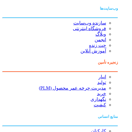
وب‌سایت‌ها
سازنده وب‌سایت
فروشگاه اینترنتی
وبلاگ
انجمن
چت زنده
آموزش آنلاین
زنجیره تأمین
انبار
تولید
مدیریت چرخه عمر محصول (PLM)
خرید
نگهداری
کیفیت
منابع انسانی
کارکنان