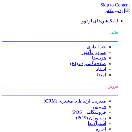
Skip to Content
اپلیکیشن‌های اودوو
مالی
حسابداری
صدور فاکتور
هزینه‌ها
صفحه‌گسترده (BI)
اسناد
امضا
فروش
مدیریت ارتباط با مشتری (CRM)
فروش
فروشگاهی (POS)
رستوران (POS)
اشتراک‌ها
اجاره