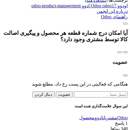
برچسب‌ها
(مشاهده همه)
اودوو
odoo17
Odoo
ادوو
odoo-product-management
درباره این انجمن
راهنمای Odoo
آیا امکان درج شماره قطعه هر محصول و پیگیری اصالت
کالا توسط مشتری وجود دارد؟
عضویت
هنگامی که فعالیتی در این پست رخ داد، مطلع شوید
عضویت
دنبال کردن
این سوال علامت‌گذاری شده است
Odoo
مشتریان
ادوو
محصول
1
پاسخ
348
نماها