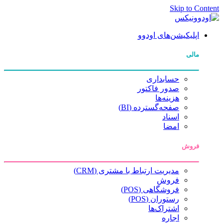
Skip to Content
اپلیکیشن‌های اودوو
مالی
حسابداری
صدور فاکتور
هزینه‌ها
صفحه‌گسترده (BI)
اسناد
امضا
فروش
مدیریت ارتباط با مشتری (CRM)
فروش
فروشگاهی (POS)
رستوران (POS)
اشتراک‌ها
اجاره