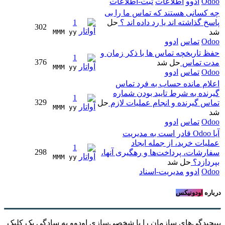
Odoo
ادوو
اطلاعات
ثبت-اطلاعات
چه کسانی هستند که تماس ما را بی
پاسخ گذاشته اند یا رد داده اند ؟
حل
1
302
شد
MMM yy 
Odoo
تماس
ادوو
حفظ تاریخچه تماس ها با ذکر زمان و
1
376
مدت تماس
حل شد
MMM yy 
Odoo
تماس
ادوو
اعلام مانده حساب به فرد تماس
گیرنده به شرط تایید بودن شماره
1
329
تماس گیرنده و انجام عملیات لازم
حل
MMM yy 
شد
Odoo
تماس
ادوو
آیا Odoo قادر است به مدیریت
عملیات خرید، از جمله ایجاد
1
298
سفارشات، پرداخت‌ها و رهگیری آنها،
MMM yy 
بپردازد؟
حل شد
Odoo
ادوو
مدیریت-اسناد
درباره
اودونیکس
بپیچیدگی‌های سازمان را با شخصی‌سازی اودوو به سادگیِ یک کلیک