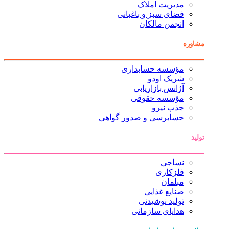
مدیریت املاک
فضای سبز و باغبانی
انجمن مالکان
مشاوره
مؤسسه حسابداری
شریک اودو
آژانس بازاریابی
مؤسسه حقوقی
جذب نیرو
حسابرسی و صدور گواهی
تولید
نساجی
فلزکاری
مبلمان
صنایع غذایی
تولید نوشیدنی
هدایای سازمانی