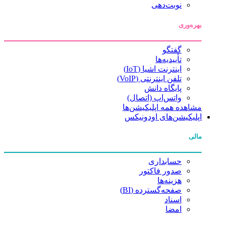
نوبت‌دهی
بهره‌وری
گفتگو
تأییدیه‌ها
اینترنت اشیا (IoT)
تلفن اینترنتی (VoIP)
پایگاه دانش
واتس‌اپ (اتصال)
مشاهده همه اپلیکیشن‌ها
اپلیکیشن‌های اودونیکس
مالی
حسابداری
صدور فاکتور
هزینه‌ها
صفحه‌گسترده (BI)
اسناد
امضا