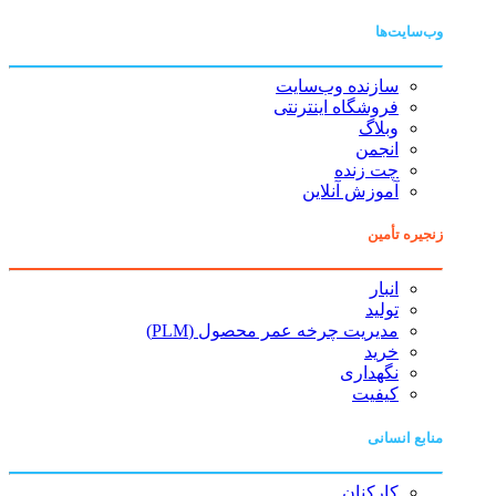
وب‌سایت‌ها
سازنده وب‌سایت
فروشگاه اینترنتی
وبلاگ
انجمن
چت زنده
آموزش آنلاین
زنجیره تأمین
انبار
تولید
مدیریت چرخه عمر محصول (PLM)
خرید
نگهداری
کیفیت
منابع انسانی
کارکنان