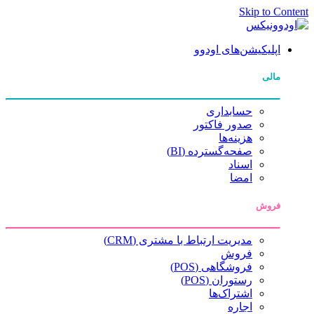
Skip to Content
اپلیکیشن‌های اودوو
مالی
حسابداری
صدور فاکتور
هزینه‌ها
صفحه‌گسترده (BI)
اسناد
امضا
فروش
مدیریت ارتباط با مشتری (CRM)
فروش
فروشگاهی (POS)
رستوران (POS)
اشتراک‌ها
اجاره