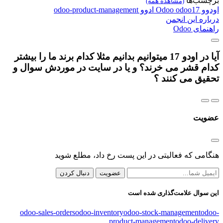
برچسب‌ها
(مشاهده همه)
اودوو
odoo17
Odoo
ادوو
odoo-product-management
درباره این انجمن
راهنمای Odoo
آیا در اودو 17 میتوانیم بدانیم مثلا کدام برند ما را بیشتر
کدام قشر می خرند؟ و یا در سایت در موردش سوال و
تحقیق می کنند ؟
عضویت
هنگامی که فعالیتی در این پست رخ داد، مطلع شوید
عضویت
دنبال کردن
این سوال علامت‌گذاری شده است
odoo-sales-orders
odoo-inventory
odoo-stock-management
odoo-
product-management
odoo-delivery