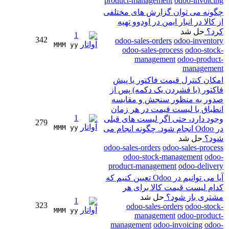
product-management
odoo-invoicing
چگونه می توان گزارش های مختلفی
از کالا در انبار ایمن در اودوو تهیه
کرد؟
حل شد
1
342
odoo-sales-orders
odoo-inventory
MMM yy 
odoo-sales-process
odoo-stock-
management
odoo-product-
management
امکان کنترل قیمت فاکتور یا پیش
فاکتور (با فشردن یک دکمه) پس از
صدور به منظور سنجش و مقایسه
انطباق با لیست قیمت در هر زمان
1
وجود دارد، حتی اگر لیست های قبلی
279
MMM yy 
در Odoo انجام شود. چگونه انجام می
شود؟
حل شد
odoo-sales-orders
odoo-sales-process
odoo-stock-management
odoo-
product-management
odoo-delivery
آیا می توانیم در Odoo تعیین کنیم که
کدام لیست قیمت کالا برای هر
مشتری باز شود؟
حل شد
1
323
odoo-sales-orders
odoo-stock-
MMM yy 
management
odoo-product-
management
odoo-invoicing
odoo-