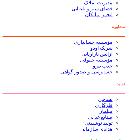
مدیریت املاک
فضای سبز و باغبانی
انجمن مالکان
مشاوره
مؤسسه حسابداری
شریک اودو
آژانس بازاریابی
مؤسسه حقوقی
جذب نیرو
حسابرسی و صدور گواهی
تولید
نساجی
فلزکاری
مبلمان
صنایع غذایی
تولید نوشیدنی
هدایای سازمانی