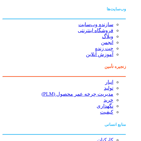
وب‌سایت‌ها
سازنده وب‌سایت
فروشگاه اینترنتی
وبلاگ
انجمن
چت زنده
آموزش آنلاین
زنجیره تأمین
انبار
تولید
مدیریت چرخه عمر محصول (PLM)
خرید
نگهداری
کیفیت
منابع انسانی
کارکنان