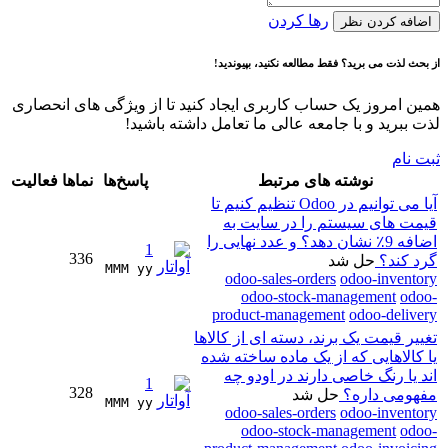
رها کردن
اضافه کردن نظر
از بحث لذت می برید؟ فقط مطالعه نکنید، بپیوندید!
همین امروز یک حساب کاربری ایجاد کنید تا از ویژگی های انحصاری
لذت ببرید و با جامعه عالی ما تعامل داشته باشید!
ثبت نام
نوشته های مرتبط
پاسخ‌ها
نماها
فعالیت
آیا می توانیم در Odoo تنظیم کنیم تا
قیمت های سیستم را در سایت به
اضافه 9٪ نشان دهد؟ و عدد نهایی را
1
336
گرد کند؟
حل شد
MMM yy 
odoo-sales-orders
odoo-inventory
odoo-stock-management
odoo-
product-management
odoo-delivery
تغییر قیمت یک برند، دسته ای از کالاها
یا کالاهایی که از یک ماده ساخته شده
اند یا رنگ خاصی دارند در اودو چه
1
328
مفهومی داره؟
حل شد
MMM yy 
odoo-sales-orders
odoo-inventory
odoo-stock-management
odoo-