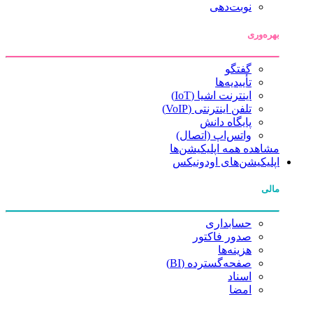
نوبت‌دهی
بهره‌وری
گفتگو
تأییدیه‌ها
اینترنت اشیا (IoT)
تلفن اینترنتی (VoIP)
پایگاه دانش
واتس‌اپ (اتصال)
مشاهده همه اپلیکیشن‌ها
اپلیکیشن‌های اودونیکس
مالی
حسابداری
صدور فاکتور
هزینه‌ها
صفحه‌گسترده (BI)
اسناد
امضا