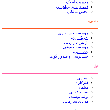
مدیریت املاک
فضای سبز و باغبانی
انجمن مالکان
مشاوره
مؤسسه حسابداری
شریک اودو
آژانس بازاریابی
مؤسسه حقوقی
جذب نیرو
حسابرسی و صدور گواهی
تولید
نساجی
فلزکاری
مبلمان
صنایع غذایی
تولید نوشیدنی
هدایای سازمانی