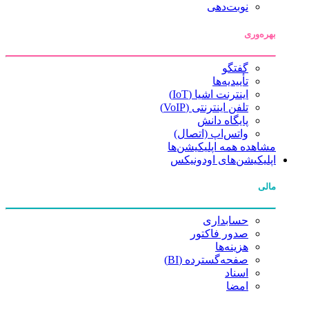
نوبت‌دهی
بهره‌وری
گفتگو
تأییدیه‌ها
اینترنت اشیا (IoT)
تلفن اینترنتی (VoIP)
پایگاه دانش
واتس‌اپ (اتصال)
مشاهده همه اپلیکیشن‌ها
اپلیکیشن‌های اودونیکس
مالی
حسابداری
صدور فاکتور
هزینه‌ها
صفحه‌گسترده (BI)
اسناد
امضا