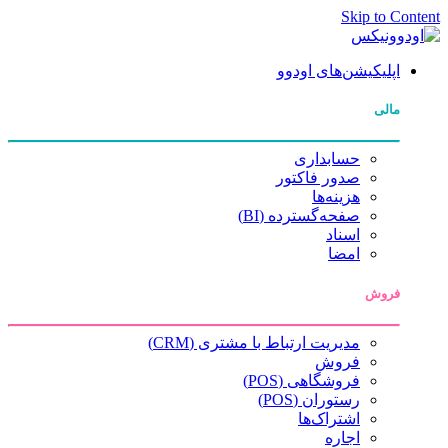
Skip to Content
اپلیکیشن‌های اودوو
مالی
حسابداری
صدور فاکتور
هزینه‌ها
صفحه‌گسترده (BI)
اسناد
امضا
فروش
مدیریت ارتباط با مشتری (CRM)
فروش
فروشگاهی (POS)
رستوران (POS)
اشتراک‌ها
اجاره