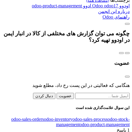
برچسب‌ها
(مشاهده همه)
اودوو
odoo17
Odoo
ادوو
odoo-product-management
درباره این انجمن
راهنمای Odoo
چگونه می توان گزارش های مختلفی از کالا در انبار ایمن
در اودوو تهیه کرد؟
عضویت
هنگامی که فعالیتی در این پست رخ داد، مطلع شوید
عضویت
دنبال کردن
این سوال علامت‌گذاری شده است
odoo-sales-orders
odoo-inventory
odoo-sales-process
odoo-stock-
management
odoo-product-management
1
پاسخ