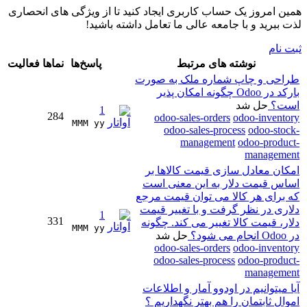
همین امروز یک حساب کاربری ایجاد کنید تا از ویژگی های انحصاری
لذت ببرید و با جامعه عالی ما تعامل داشته باشید!
ثبت نام
نوشته های مرتبط
پاسخ‌ها
نماها
فعالیت
طراحی و چاپ شماره ملک به صورت
بارکد در Odoo چگونه امکان پذیر
است؟
حل شد
1
284
odoo-sales-orders
odoo-inventory
MMM yy 
odoo-sales-process
odoo-stock-
management
odoo-product-
management
امکان معادل سازی قیمت کالاها بر
اساس قیمت دلار به این معنی است
که برای هر کالا می توان قیمت مرجع
دلاری در نظر گرفت و با تغییر قیمت
1
331
دلار، قیمت کالا تغییر می کند. چگونه
MMM yy 
در Odoo انجام می شود؟
حل شد
odoo-sales-orders
odoo-inventory
odoo-sales-process
odoo-product-
management
آیا میتوانیم در اودوو آمار و اطلاعات
اموال ثابتمان را هم بهتر نگهداریم ؟