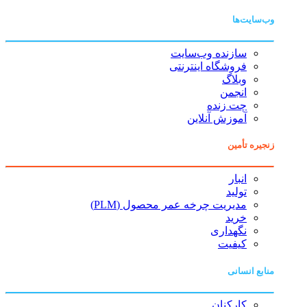
وب‌سایت‌ها
سازنده وب‌سایت
فروشگاه اینترنتی
وبلاگ
انجمن
چت زنده
آموزش آنلاین
زنجیره تأمین
انبار
تولید
مدیریت چرخه عمر محصول (PLM)
خرید
نگهداری
کیفیت
منابع انسانی
کارکنان