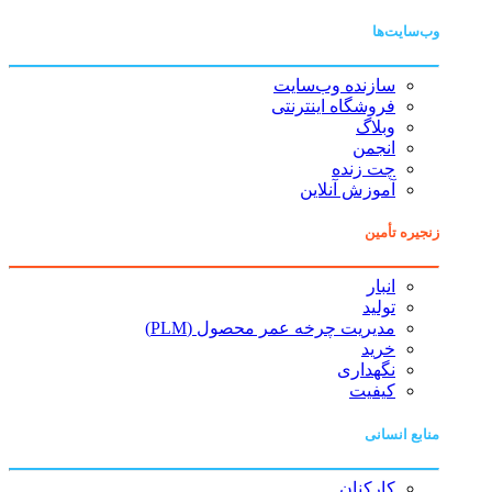
وب‌سایت‌ها
سازنده وب‌سایت
فروشگاه اینترنتی
وبلاگ
انجمن
چت زنده
آموزش آنلاین
زنجیره تأمین
انبار
تولید
مدیریت چرخه عمر محصول (PLM)
خرید
نگهداری
کیفیت
منابع انسانی
کارکنان