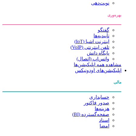
نوبت‌دهی
بهره‌وری
گفتگو
تأییدیه‌ها
اینترنت اشیا (IoT)
تلفن اینترنتی (VoIP)
پایگاه دانش
واتس‌اپ (اتصال)
مشاهده همه اپلیکیشن‌ها
اپلیکیشن‌های اودونیکس
مالی
حسابداری
صدور فاکتور
هزینه‌ها
صفحه‌گسترده (BI)
اسناد
امضا