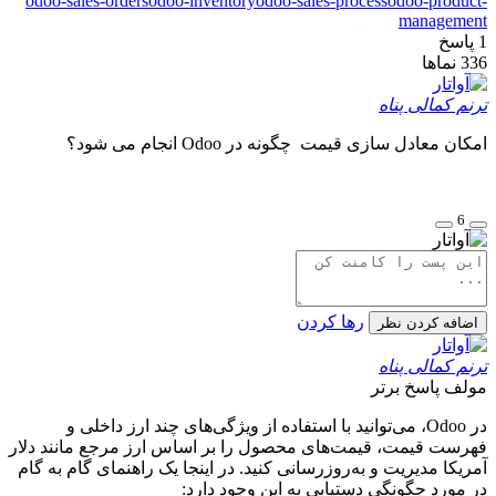
odoo-sales-orders
odoo-inventory
odoo-sales-process
odoo-product-
management
1
پاسخ
336
نماها
ترنم کمالی پناه
امکان معادل سازی قیمت چگونه در Odoo انجام می شود؟
6
رها کردن
اضافه کردن نظر
ترنم کمالی پناه
مولف
پاسخ برتر
در Odoo، می‌توانید با استفاده از ویژگی‌های چند ارز داخلی و
فهرست قیمت، قیمت‌های محصول را بر اساس ارز مرجع مانند دلار
آمریکا مدیریت و به‌روزرسانی کنید. در اینجا یک راهنمای گام به گام
در مورد چگونگی دستیابی به این وجود دارد: