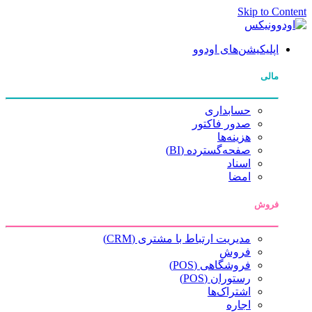
Skip to Content
اپلیکیشن‌های اودوو
مالی
حسابداری
صدور فاکتور
هزینه‌ها
صفحه‌گسترده (BI)
اسناد
امضا
فروش
مدیریت ارتباط با مشتری (CRM)
فروش
فروشگاهی (POS)
رستوران (POS)
اشتراک‌ها
اجاره