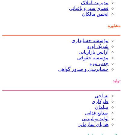
مدیریت املاک
فضای سبز و باغبانی
انجمن مالکان
مشاوره
مؤسسه حسابداری
شریک اودو
آژانس بازاریابی
مؤسسه حقوقی
جذب نیرو
حسابرسی و صدور گواهی
تولید
نساجی
فلزکاری
مبلمان
صنایع غذایی
تولید نوشیدنی
هدایای سازمانی