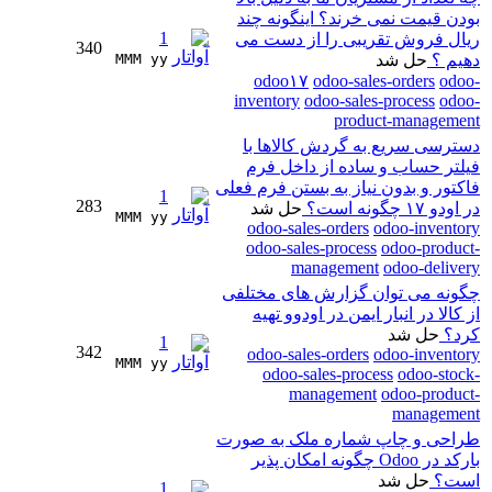
بودن قیمت نمی خرند؟ اینگونه چند
1
ریال فروش تقریبی را از دست می
340
دهیم ؟
حل شد
MMM yy 
odoo۱۷
odoo-sales-orders
odoo-
inventory
odoo-sales-process
odoo-
product-management
دسترسی سریع به گردش کالاها با
فیلتر حساب و ساده از داخل فرم
فاکتور و بدون نیاز به بستن فرم فعلی
1
283
در اودو ۱۷ چگونه است؟
حل شد
MMM yy 
odoo-sales-orders
odoo-inventory
odoo-sales-process
odoo-product-
management
odoo-delivery
چگونه می توان گزارش های مختلفی
از کالا در انبار ایمن در اودوو تهیه
کرد؟
حل شد
1
342
odoo-sales-orders
odoo-inventory
MMM yy 
odoo-sales-process
odoo-stock-
management
odoo-product-
management
طراحی و چاپ شماره ملک به صورت
بارکد در Odoo چگونه امکان پذیر
است؟
حل شد
1