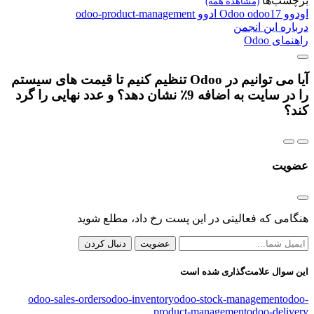
برچسب‌ها
(مشاهده همه)
اودوو
odoo17
Odoo
ادوو
odoo-product-management
درباره این انجمن
راهنمای Odoo
آیا می توانیم در Odoo تنظیم کنیم تا قیمت های سیستم
را در سایت به اضافه 9٪ نشان دهد؟ و عدد نهایی را گرد
کند؟
عضویت
هنگامی که فعالیتی در این پست رخ داد، مطلع شوید
عضویت
دنبال کردن
این سوال علامت‌گذاری شده است
odoo-sales-orders
odoo-inventory
odoo-stock-management
odoo-
product-management
odoo-delivery