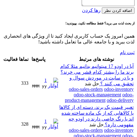
رها کردن
اضافه کردن نظر
از بحث لذت می برید؟ فقط مطالعه نکنید، بپیوندید!
همین امروز یک حساب کاربری ایجاد کنید تا از ویژگی های انحصاری
لذت ببرید و با جامعه عالی ما تعامل داشته باشید!
ثبت نام
نوشته های مرتبط
پاسخ‌ها
نماها
فعالیت
آیا در اودو 17 میتوانیم بدانیم مثلا کدام
برند ما را بیشتر کدام قشر می خرند؟
و یا در سایت در موردش سوال و
1
333
تحقیق می کنند ؟
حل شد
MMM yy 
odoo-sales-orders
odoo-inventory
odoo-stock-management
odoo-
product-management
odoo-delivery
تغییر قیمت یک برند، دسته ای از کالاها
یا کالاهایی که از یک ماده ساخته شده
اند یا رنگ خاصی دارند در اودو چه
1
328
مفهومی داره؟
حل شد
MMM yy 
odoo-sales-orders
odoo-inventory
odoo-stock-management
odoo-