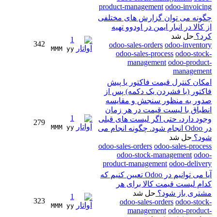
product-management
odoo-invoicing
چگونه می توان گزارش های مختلفی
از کالا در انبار ایمن در اودوو تهیه
کرد؟
حل شد
1
342
odoo-sales-orders
odoo-inventory
MMM yy 
odoo-sales-process
odoo-stock-
management
odoo-product-
management
امکان کنترل قیمت فاکتور یا پیش
فاکتور (با فشردن یک دکمه) پس از
صدور به منظور سنجش و مقایسه
انطباق با لیست قیمت در هر زمان
1
وجود دارد، حتی اگر لیست های قبلی
279
MMM yy 
در Odoo انجام شود. چگونه انجام می
شود؟
حل شد
odoo-sales-orders
odoo-sales-process
odoo-stock-management
odoo-
product-management
odoo-delivery
آیا می توانیم در Odoo تعیین کنیم که
کدام لیست قیمت کالا برای هر
مشتری باز شود؟
حل شد
1
323
odoo-sales-orders
odoo-stock-
MMM yy 
management
odoo-product-