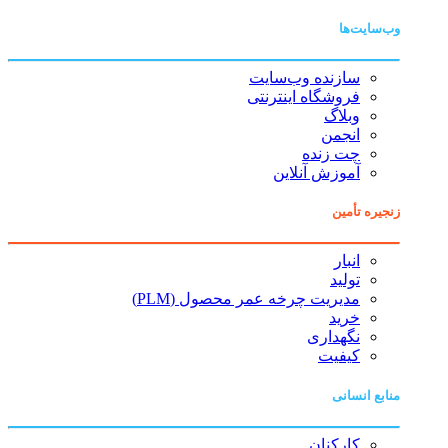
وب‌سایت‌ها
سازنده وب‌سایت
فروشگاه اینترنتی
وبلاگ
انجمن
چت زنده
آموزش آنلاین
زنجیره تأمین
انبار
تولید
مدیریت چرخه عمر محصول (PLM)
خرید
نگهداری
کیفیت
منابع انسانی
کارکنان