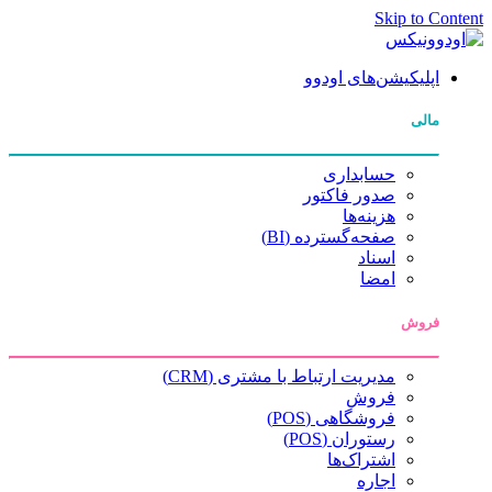
Skip to Content
اپلیکیشن‌های اودوو
مالی
حسابداری
صدور فاکتور
هزینه‌ها
صفحه‌گسترده (BI)
اسناد
امضا
فروش
مدیریت ارتباط با مشتری (CRM)
فروش
فروشگاهی (POS)
رستوران (POS)
اشتراک‌ها
اجاره