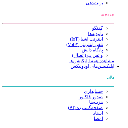
نوبت‌دهی
بهره‌وری
گفتگو
تأییدیه‌ها
اینترنت اشیا (IoT)
تلفن اینترنتی (VoIP)
پایگاه دانش
واتس‌اپ (اتصال)
مشاهده همه اپلیکیشن‌ها
اپلیکیشن‌های اودونیکس
مالی
حسابداری
صدور فاکتور
هزینه‌ها
صفحه‌گسترده (BI)
اسناد
امضا