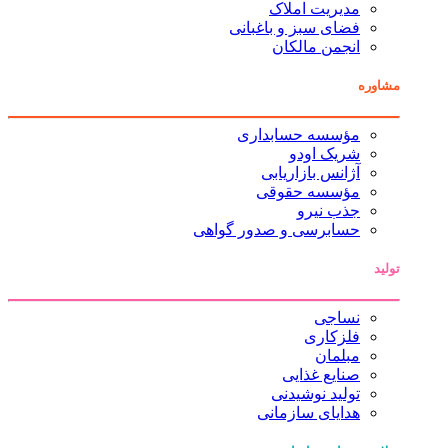
مدیریت املاک
فضای سبز و باغبانی
انجمن مالکان
مشاوره
مؤسسه حسابداری
شریک اودو
آژانس بازاریابی
مؤسسه حقوقی
جذب نیرو
حسابرسی و صدور گواهی
تولید
نساجی
فلزکاری
مبلمان
صنایع غذایی
تولید نوشیدنی
هدایای سازمانی