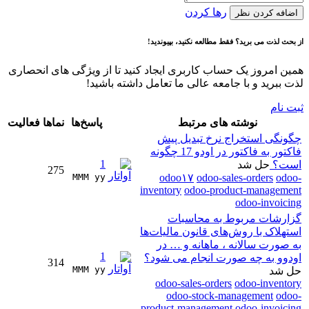
رها کردن
اضافه کردن نظر
از بحث لذت می برید؟ فقط مطالعه نکنید، بپیوندید!
همین امروز یک حساب کاربری ایجاد کنید تا از ویژگی های انحصاری
لذت ببرید و با جامعه عالی ما تعامل داشته باشید!
ثبت نام
نوشته های مرتبط
پاسخ‌ها
نماها
فعالیت
چگونگی استخراج نرخ تبدیل پیش
فاکتور به فاکتور در اودو 17 چگونه
1
است؟
حل شد
275
MMM yy 
odoo۱۷
odoo-sales-orders
odoo-
inventory
odoo-product-management
odoo-invoicing
گزارشات مربوط به محاسبات
استهلاک با روش‌های قانون مالیات‌ها
به صورت سالانه ، ماهانه و … در
1
اودوو به چه صورت انجام می شود؟
314
MMM yy 
حل شد
odoo-sales-orders
odoo-inventory
odoo-stock-management
odoo-
product-management
odoo-invoicing