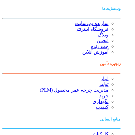
وب‌سایت‌ها
سازنده وب‌سایت
فروشگاه اینترنتی
وبلاگ
انجمن
چت زنده
آموزش آنلاین
زنجیره تأمین
انبار
تولید
مدیریت چرخه عمر محصول (PLM)
خرید
نگهداری
کیفیت
منابع انسانی
کارکنان