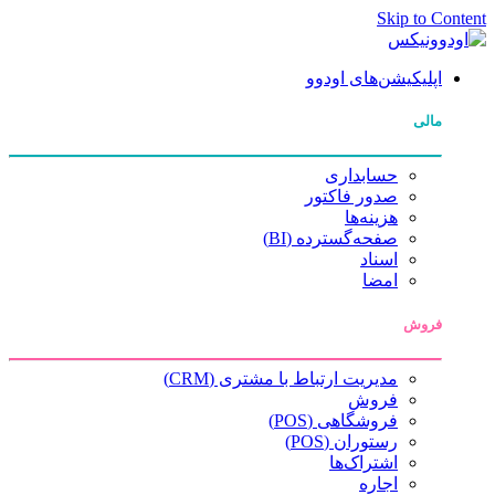
Skip to Content
اپلیکیشن‌های اودوو
مالی
حسابداری
صدور فاکتور
هزینه‌ها
صفحه‌گسترده (BI)
اسناد
امضا
فروش
مدیریت ارتباط با مشتری (CRM)
فروش
فروشگاهی (POS)
رستوران (POS)
اشتراک‌ها
اجاره