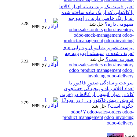
تغییر قیمت یک برند، دسته ای از کالاها
یا کالاهایی که از یک ماده ساخته شده
اند یا رنگ خاصی دارند در اودو چه
1
328
مفهومی داره؟
حل شد
MMM yy 
odoo-sales-orders
odoo-inventory
odoo-stock-management
odoo-
product-management
odoo-invoicing
پیوست تصویر به اموال و دارایی های
تعریف شده در سیستم اودوو به چه
1
صورت است؟
حل شد
323
MMM yy 
odoo-sales-orders
odoo-inventory
odoo-product-management
odoo-
invoicing
odoo-delivery
سرعت و سادگی صدور فاکتور با
تعداد اقلام زیاد و پیچیدگی جستجوی
کالا در میان انبوهی از کالاها در (خرید،
1
فروش ، پیش فاکتور و . . ) در اودو17
279
چگونه است؟
حل شد
MMM yy 
odoo۱۷
odoo-sales-orders
odoo-
product-management
odoo-invoicing
odoo-delivery
درباره
اودونیکس