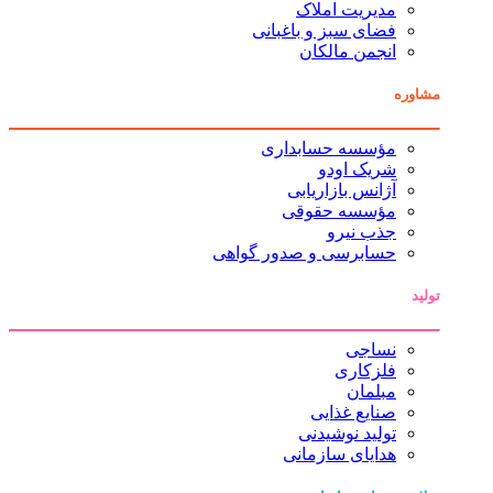
مدیریت املاک
فضای سبز و باغبانی
انجمن مالکان
مشاوره
مؤسسه حسابداری
شریک اودو
آژانس بازاریابی
مؤسسه حقوقی
جذب نیرو
حسابرسی و صدور گواهی
تولید
نساجی
فلزکاری
مبلمان
صنایع غذایی
تولید نوشیدنی
هدایای سازمانی