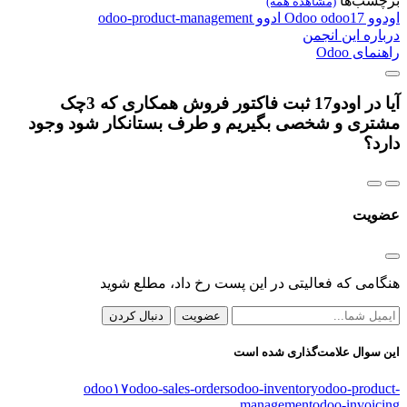
برچسب‌ها
(مشاهده همه)
اودوو
odoo17
Odoo
ادوو
odoo-product-management
درباره این انجمن
راهنمای Odoo
آیا در اودو17 ثبت فاکتور فروش همکاری که 3چک
مشتری و شخصی بگیریم و طرف بستانکار شود وجود
دارد؟
عضویت
هنگامی که فعالیتی در این پست رخ داد، مطلع شوید
عضویت
دنبال کردن
این سوال علامت‌گذاری شده است
odoo۱۷
odoo-sales-orders
odoo-inventory
odoo-product-
management
odoo-invoicing