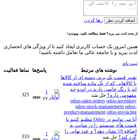
رها کردن
اضافه کردن نظر
از بحث لذت می برید؟ فقط مطالعه نکنید، بپیوندید!
همین امروز یک حساب کاربری ایجاد کنید تا از ویژگی های انحصاری
لذت ببرید و با جامعه عالی ما تعامل داشته باشید!
ثبت نام
نوشته های مرتبط
پاسخ‌ها
نماها
فعالیت
تغییر قیمت یک برند، دسته ای از کالاها
یا کالاهایی که از یک ماده ساخته شده
اند یا رنگ خاصی دارند در اودو چه
1
325
مفهومی داره؟
حل شد
MMM yy 
odoo-sales-orders
odoo-inventory
odoo-stock-management
odoo-
product-management
odoo-invoicing
آیا می توانیم در Odoo تنظیم کنیم تا
قیمت های سیستم را در سایت به
اضافه 9٪ نشان دهد؟ و عدد نهایی را
1
333
گرد کند؟
حل شد
MMM yy 