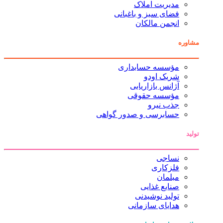
مدیریت املاک
فضای سبز و باغبانی
انجمن مالکان
مشاوره
مؤسسه حسابداری
شریک اودو
آژانس بازاریابی
مؤسسه حقوقی
جذب نیرو
حسابرسی و صدور گواهی
تولید
نساجی
فلزکاری
مبلمان
صنایع غذایی
تولید نوشیدنی
هدایای سازمانی