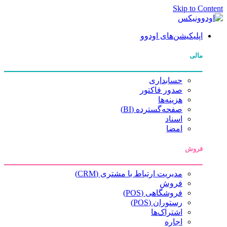
Skip to Content
اپلیکیشن‌های اودوو
مالی
حسابداری
صدور فاکتور
هزینه‌ها
صفحه‌گسترده (BI)
اسناد
امضا
فروش
مدیریت ارتباط با مشتری (CRM)
فروش
فروشگاهی (POS)
رستوران (POS)
اشتراک‌ها
اجاره