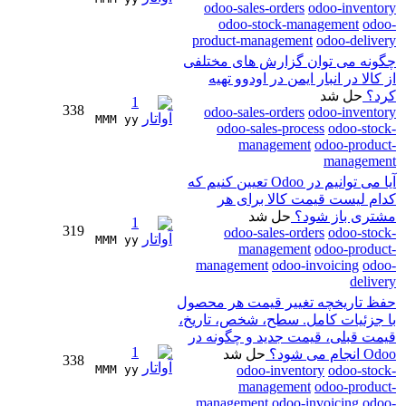
odoo-sales-orders
odoo-inventory
odoo-stock-management
odoo-
product-management
odoo-delivery
چگونه می توان گزارش های مختلفی
از کالا در انبار ایمن در اودوو تهیه
کرد؟
حل شد
1
338
odoo-sales-orders
odoo-inventory
MMM yy 
odoo-sales-process
odoo-stock-
management
odoo-product-
management
آیا می توانیم در Odoo تعیین کنیم که
کدام لیست قیمت کالا برای هر
مشتری باز شود؟
حل شد
1
319
odoo-sales-orders
odoo-stock-
MMM yy 
management
odoo-product-
management
odoo-invoicing
odoo-
delivery
حفظ تاریخچه تغییر قیمت هر محصول
با جزئیات کامل. سطح، شخص، تاریخ،
قیمت قبلی، قیمت جدید و چگونه در
1
Odoo انجام می شود؟
حل شد
338
MMM yy 
odoo-inventory
odoo-stock-
management
odoo-product-
management
odoo-invoicing
odoo-