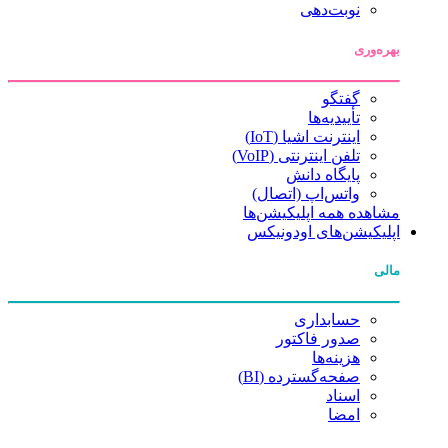
نوبت‌دهی
بهره‌وری
گفتگو
تأییدیه‌ها
اینترنت اشیا (IoT)
تلفن اینترنتی (VoIP)
پایگاه دانش
واتس‌اپ (اتصال)
مشاهده همه اپلیکیشن‌ها
اپلیکیشن‌های اودونیکس
مالی
حسابداری
صدور فاکتور
هزینه‌ها
صفحه‌گسترده (BI)
اسناد
امضا