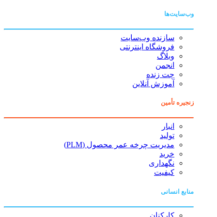
وب‌سایت‌ها
سازنده وب‌سایت
فروشگاه اینترنتی
وبلاگ
انجمن
چت زنده
آموزش آنلاین
زنجیره تأمین
انبار
تولید
مدیریت چرخه عمر محصول (PLM)
خرید
نگهداری
کیفیت
منابع انسانی
کارکنان