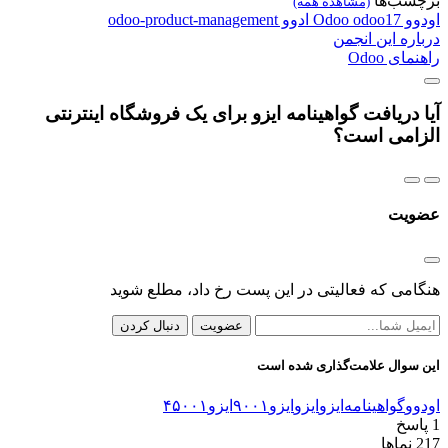
برچسب‌ها
(مشاهده همه)
اودوو
odoo17
Odoo
ادوو
odoo-product-management
درباره این انجمن
راهنمای Odoo
آیا دریافت گواهینامه ایزو برای یک فروشگاه اینترنتی
الزامی است؟
عضویت
هنگامی که فعالیتی در این پست رخ داد، مطلع شوید
عضویت
دنبال کردن
این سوال علامت‌گذاری شده است
اودوو
گواهینامه‌ایزو
ایزو
ایزو‌۹۰۰۱
ایزو‌۴۵۰۰۱
1
پاسخ
217
نماها