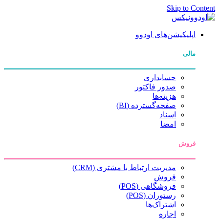
Skip to Content
اپلیکیشن‌های اودوو
مالی
حسابداری
صدور فاکتور
هزینه‌ها
صفحه‌گسترده (BI)
اسناد
امضا
فروش
مدیریت ارتباط با مشتری (CRM)
فروش
فروشگاهی (POS)
رستوران (POS)
اشتراک‌ها
اجاره