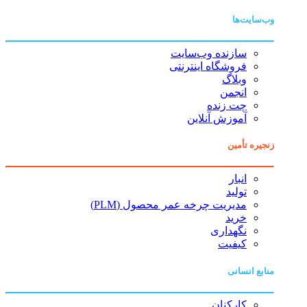
وب‌سایت‌ها
سازنده وب‌سایت
فروشگاه اینترنتی
وبلاگ
انجمن
چت زنده
آموزش آنلاین
زنجیره تأمین
انبار
تولید
مدیریت چرخه عمر محصول (PLM)
خرید
نگهداری
کیفیت
منابع انسانی
کارکنان