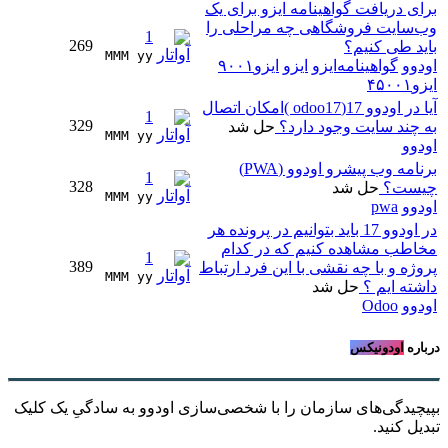
برای دریافت گواهینامه ایزو برای یک
وب‌سایت فروشگاهی چه مراحلی را
1
269
باید طی کنیم؟
MMM yy 
اودوو
گواهینامه‌ایزو
ایزو
ایزو‌۹۰۰۱
ایزو‌۴۵۰۰۱
آیا در اودوو 17(odoo17 )امکان اتصال
1
329
به چند سایت وجود دارد؟
حل شد
MMM yy 
اودوو
برنامه وب پیشرو اودوو (PWA)
1
328
چیست؟
حل شد
MMM yy 
اودوو
pwa
در اودوو 17 باید بتوانیم در پرونده هر
مخاطب مشاهده کنیم که در کدام
1
389
پروژه و با چه نقشی با این فرد ارتباط
MMM yy 
داشته ایم ؟
حل شد
اودوو
Odoo
درباره
اودونیکس
بپیچیدگی‌های سازمان را با شخصی‌سازی اودوو به سادگیِ یک کلیک
تبدیل کنید.