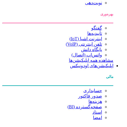
نوبت‌دهی
بهره‌وری
گفتگو
تأییدیه‌ها
اینترنت اشیا (IoT)
تلفن اینترنتی (VoIP)
پایگاه دانش
واتس‌اپ (اتصال)
مشاهده همه اپلیکیشن‌ها
اپلیکیشن‌های اودونیکس
مالی
حسابداری
صدور فاکتور
هزینه‌ها
صفحه‌گسترده (BI)
اسناد
امضا