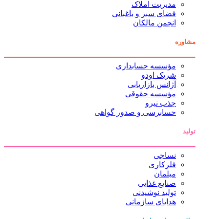
مدیریت املاک
فضای سبز و باغبانی
انجمن مالکان
مشاوره
مؤسسه حسابداری
شریک اودو
آژانس بازاریابی
مؤسسه حقوقی
جذب نیرو
حسابرسی و صدور گواهی
تولید
نساجی
فلزکاری
مبلمان
صنایع غذایی
تولید نوشیدنی
هدایای سازمانی