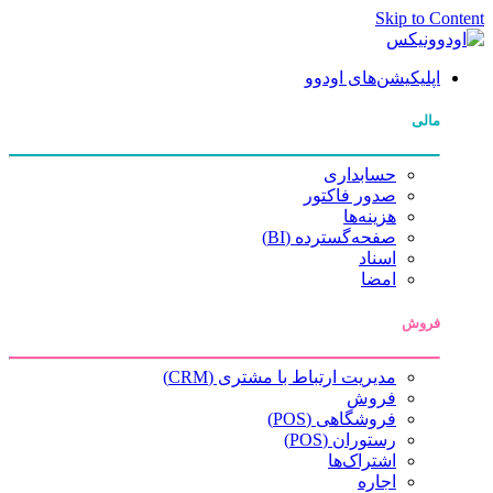
Skip to Content
اپلیکیشن‌های اودوو
مالی
حسابداری
صدور فاکتور
هزینه‌ها
صفحه‌گسترده (BI)
اسناد
امضا
فروش
مدیریت ارتباط با مشتری (CRM)
فروش
فروشگاهی (POS)
رستوران (POS)
اشتراک‌ها
اجاره