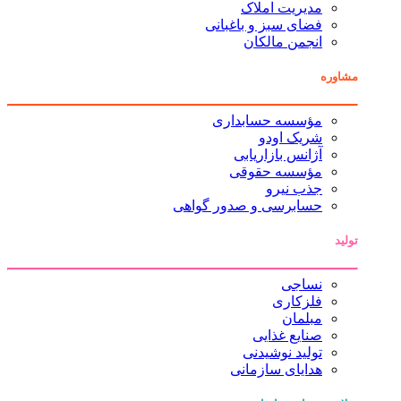
مدیریت املاک
فضای سبز و باغبانی
انجمن مالکان
مشاوره
مؤسسه حسابداری
شریک اودو
آژانس بازاریابی
مؤسسه حقوقی
جذب نیرو
حسابرسی و صدور گواهی
تولید
نساجی
فلزکاری
مبلمان
صنایع غذایی
تولید نوشیدنی
هدایای سازمانی