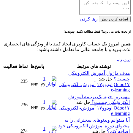
رها کردن
اضافه کردن نظر
از بحث لذت می برید؟ فقط مطالعه نکنید، بپیوندید!
همین امروز یک حساب کاربری ایجاد کنید تا از ویژگی های انحصاری
لذت ببرید و با جامعه عالی ما تعامل داشته باشید!
ثبت نام
نوشته های مرتبط
پاسخ‌ها
نماها
فعالیت
هدف ماژول آموزش الکترونیکی
1
چیست؟
حل شد
235
Odoo۱۷
اودوو۱۷
آموزش-الکترونیکی
MMM yy 
e-learning
مهمترین جنبه یک برنامه آموزش
1
الکترونیکی چیست؟
حل شد
236
Odoo۱۷
اودوو۱۷
آموزش-الکترونیکی
MMM yy 
e-learning
آیا میتوانم ویدئوهای سخنرانی را به
محتوای دوره آموزش الکترونیکی خود
1
274
اضافه کنم؟
حل شد