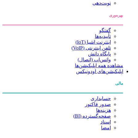
نوبت‌دهی
بهره‌وری
گفتگو
تأییدیه‌ها
اینترنت اشیا (IoT)
تلفن اینترنتی (VoIP)
پایگاه دانش
واتس‌اپ (اتصال)
مشاهده همه اپلیکیشن‌ها
اپلیکیشن‌های اودونیکس
مالی
حسابداری
صدور فاکتور
هزینه‌ها
صفحه‌گسترده (BI)
اسناد
امضا