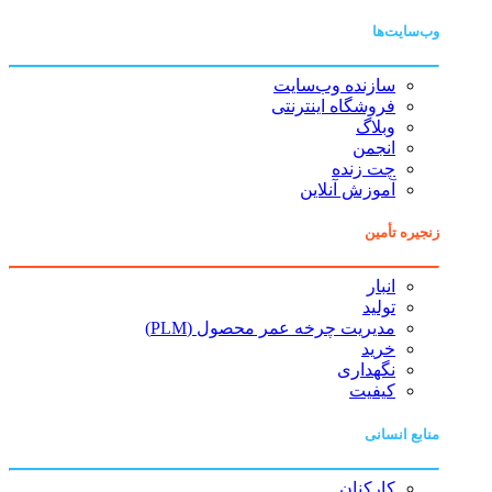
وب‌سایت‌ها
سازنده وب‌سایت
فروشگاه اینترنتی
وبلاگ
انجمن
چت زنده
آموزش آنلاین
زنجیره تأمین
انبار
تولید
مدیریت چرخه عمر محصول (PLM)
خرید
نگهداری
کیفیت
منابع انسانی
کارکنان