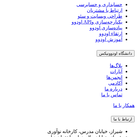
حسابداری و حسابرسی
ارتباط با مشتریان
طراحی وبسایت و سئو
یکپارچه‌سازی وAPI اودوو
پیاده‌سازی اودوو
ارتقاء اودوو
آموزش اودوو
دانشگاه اودوونیکس
بلاگ‌ها
آپارات
انجمن‌ها
آکادمی
درباره ما
تماس با ما
همکار با ما
ارتباط با ما
شیراز، خیابان مدرس، کارخانه نوآوری