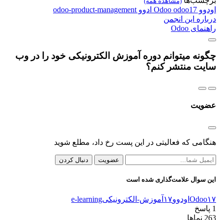
برچسب‌ها
(مشاهده همه)
اودوو
odoo17
Odoo
ادوو
odoo-product-management
درباره این انجمن
راهنمای Odoo
چگونه میتوانم دوره آموزش الکترونیکی خود را در وب
سایت منتشر کنم؟
عضویت
هنگامی که فعالیتی در این پست رخ داد، مطلع شوید
عضویت
دنبال کردن
این سوال علامت‌گذاری شده است
Odoo۱۷
اودوو۱۷
آموزش-الکترونیکی
e-learning
1
پاسخ
263
نماها