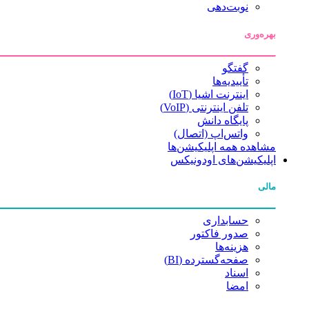
نوبت‌دهی
بهره‌وری
گفتگو
تأییدیه‌ها
اینترنت اشیا (IoT)
تلفن اینترنتی (VoIP)
پایگاه دانش
واتس‌اپ (اتصال)
مشاهده همه اپلیکیشن‌ها
اپلیکیشن‌های اودونیکس
مالی
حسابداری
صدور فاکتور
هزینه‌ها
صفحه‌گسترده (BI)
اسناد
امضا