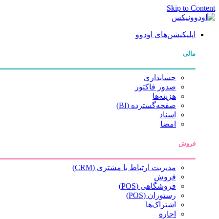
Skip to Content
اپلیکیشن‌های اودوو
مالی
حسابداری
صدور فاکتور
هزینه‌ها
صفحه‌گسترده (BI)
اسناد
امضا
فروش
مدیریت ارتباط با مشتری (CRM)
فروش
فروشگاهی (POS)
رستوران (POS)
اشتراک‌ها
اجاره