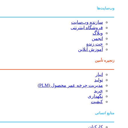
وب‌سایت‌ها
سازنده وب‌سایت
فروشگاه اینترنتی
وبلاگ
انجمن
چت زنده
آموزش آنلاین
زنجیره تأمین
انبار
تولید
مدیریت چرخه عمر محصول (PLM)
خرید
نگهداری
کیفیت
منابع انسانی
کارکنان