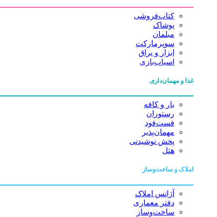
کتاب‌فروشی
پوشاک
مبلمان
سوپرمارکت
ابزار و یراق
اسباب‌بازی
غذا و مهمان‌داری
بار و کافه
رستوران
فست‌فود
مهمان‌پذیر
پخش نوشیدنی
هتل
املاک و ساخت‌وساز
آژانس املاک
دفتر معماری
ساخت‌وساز