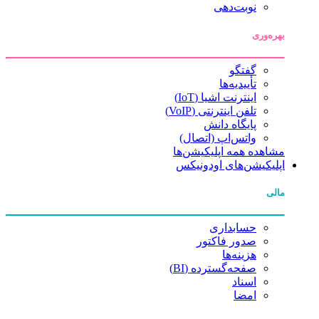
نوبت‌دهی
بهره‌وری
گفتگو
تأییدیه‌ها
اینترنت اشیا (IoT)
تلفن اینترنتی (VoIP)
پایگاه دانش
واتس‌اپ (اتصال)
مشاهده همه اپلیکیشن‌ها
اپلیکیشن‌های اودونیکس
مالی
حسابداری
صدور فاکتور
هزینه‌ها
صفحه‌گسترده (BI)
اسناد
امضا