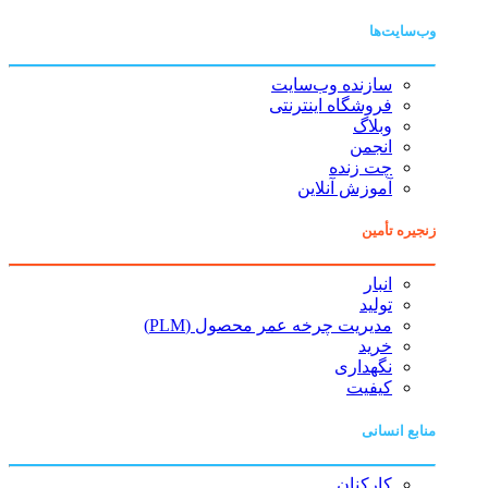
وب‌سایت‌ها
سازنده وب‌سایت
فروشگاه اینترنتی
وبلاگ
انجمن
چت زنده
آموزش آنلاین
زنجیره تأمین
انبار
تولید
مدیریت چرخه عمر محصول (PLM)
خرید
نگهداری
کیفیت
منابع انسانی
کارکنان