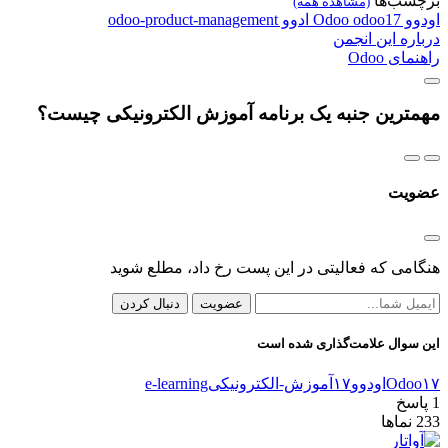
برچسب‌ها
(مشاهده همه)
اودوو
odoo17
Odoo
ادوو
odoo-product-management
درباره این انجمن
راهنمای Odoo
مهمترین جنبه یک برنامه آموزش الکترونیکی چیست؟
عضویت
هنگامی که فعالیتی در این پست رخ داد، مطلع شوید
عضویت
دنبال کردن
این سوال علامت‌گذاری شده است
Odoo۱۷
اودوو۱۷
آموزش-الکترونیکی
e-learning
1
پاسخ
233
نماها