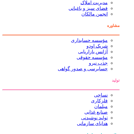
مدیریت املاک
فضای سبز و باغبانی
انجمن مالکان
مشاوره
مؤسسه حسابداری
شریک اودو
آژانس بازاریابی
مؤسسه حقوقی
جذب نیرو
حسابرسی و صدور گواهی
تولید
نساجی
فلزکاری
مبلمان
صنایع غذایی
تولید نوشیدنی
هدایای سازمانی