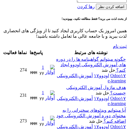
رها کردن
اضافه کردن نظر
از بحث لذت می برید؟ فقط مطالعه نکنید، بپیوندید!
همین امروز یک حساب کاربری ایجاد کنید تا از ویژگی های انحصاری
لذت ببرید و با جامعه عالی ما تعامل داشته باشید!
ثبت نام
نوشته های مرتبط
پاسخ‌ها
نماها
فعالیت
چگونه میتوانم گواهینامه ها را در دوره
های آموزش الکترونیکی اودوو ایجاد
1
274
کنم؟
حل شد
MMM yy 
Odoo۱۷
اودوو۱۷
آموزش-الکترونیکی
e-learning
هدف ماژول آموزش الکترونیکی
1
چیست؟
حل شد
231
Odoo۱۷
اودوو۱۷
آموزش-الکترونیکی
MMM yy 
e-learning
آیا میتوانم ویدئوهای سخنرانی را به
محتوای دوره آموزش الکترونیکی خود
1
273
اضافه کنم؟
حل شد
MMM yy 
Odoo۱۷
اودوو۱۷
آموزش-الکترونیکی