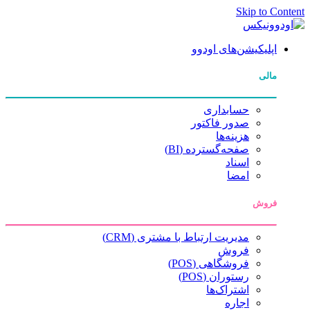
Skip to Content
اپلیکیشن‌های اودوو
مالی
حسابداری
صدور فاکتور
هزینه‌ها
صفحه‌گسترده (BI)
اسناد
امضا
فروش
مدیریت ارتباط با مشتری (CRM)
فروش
فروشگاهی (POS)
رستوران (POS)
اشتراک‌ها
اجاره