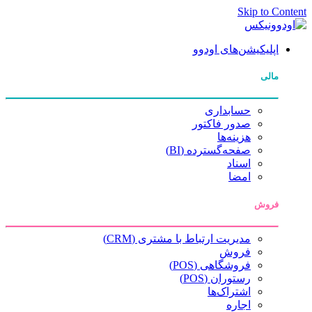
Skip to Content
اپلیکیشن‌های اودوو
مالی
حسابداری
صدور فاکتور
هزینه‌ها
صفحه‌گسترده (BI)
اسناد
امضا
فروش
مدیریت ارتباط با مشتری (CRM)
فروش
فروشگاهی (POS)
رستوران (POS)
اشتراک‌ها
اجاره