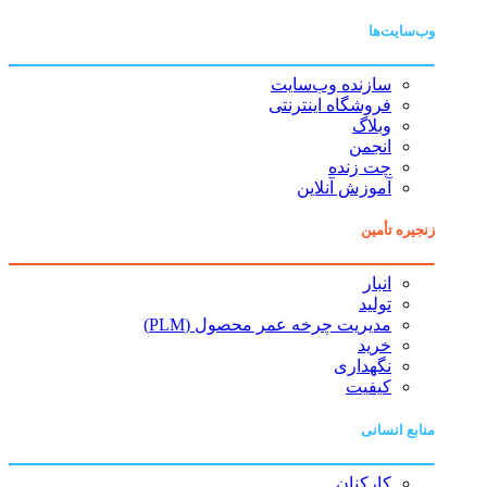
وب‌سایت‌ها
سازنده وب‌سایت
فروشگاه اینترنتی
وبلاگ
انجمن
چت زنده
آموزش آنلاین
زنجیره تأمین
انبار
تولید
مدیریت چرخه عمر محصول (PLM)
خرید
نگهداری
کیفیت
منابع انسانی
کارکنان