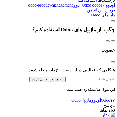
برچسب‌ها
(مشاهده همه)
اودوو
odoo17
Odoo
ادوو
odoo-product-management
درباره این انجمن
راهنمای Odoo
چگونه از ماژول های Odoo استفاده کنم؟
عضویت
هنگامی که فعالیتی در این پست رخ داد، مطلع شوید
عضویت
دنبال کردن
این سوال علامت‌گذاری شده است
Odoo۱۷
اودوو
ماژول
Odoo
1
پاسخ
263
نماها