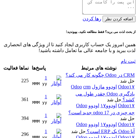
رها کردن
اضافه کردن نظر
از بحث لذت می برید؟ فقط مطالعه نکنید، بپیوندید!
همین امروز یک حساب کاربری ایجاد کنید تا از ویژگی های انحصاری
لذت ببرید و با جامعه عالی ما تعامل داشته باشید!
ثبت نام
نوشته های مرتبط
پاسخ‌ها
نماها
فعالیت
CRM در Odoo چگونه کار می کند؟
1
225
حل شد
MMM yy 
Odoo۱۷
اودوو
ماژول
crm
Odoo
یادگیری Odoo چقدر طول می
1
361
کشد؟
حل شد
MMM yy 
Odoo۱۷
اودوو۱۷
اودوو
Odoo
چه چیزی در odoo 17 جدید است؟
1
394
حل شد
MMM yy 
Odoo۱۷
اودوو۱۷
اودوو
Odoo
آیا Odoo یک ERP است؟
حل شد
1
296
Odoo۱۷
اودوو۱۷
اودوو
Odoo
MMM yy 