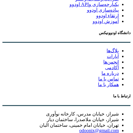
یکپارچه‌سازی وAPI اودوو
پیاده‌سازی اودوو
ارتقاء اودوو
آموزش اودوو
دانشگاه اودوونیکس
بلاگ‌ها
آپارات
انجمن‌ها
آکادمی
درباره ما
تماس با ما
همکار با ما
ارتباط با ما
شیراز، خیابان مدرس، کارخانه نوآوری
شیراز، خیابان ملاصدرا، ساختمان دیار
تهران، خیابان امام خمینی، ساختمان البان
odoonix@gmail.com