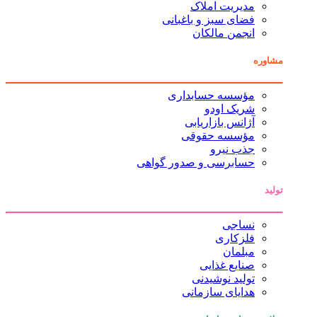
مدیریت املاک
فضای سبز و باغبانی
انجمن مالکان
مشاوره
مؤسسه حسابداری
شریک اودو
آژانس بازاریابی
مؤسسه حقوقی
جذب نیرو
حسابرسی و صدور گواهی
تولید
نساجی
فلزکاری
مبلمان
صنایع غذایی
تولید نوشیدنی
هدایای سازمانی