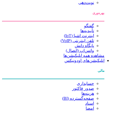
نوبت‌دهی
بهره‌وری
گفتگو
تأییدیه‌ها
اینترنت اشیا (IoT)
تلفن اینترنتی (VoIP)
پایگاه دانش
واتس‌اپ (اتصال)
مشاهده همه اپلیکیشن‌ها
اپلیکیشن‌های اودونیکس
مالی
حسابداری
صدور فاکتور
هزینه‌ها
صفحه‌گسترده (BI)
اسناد
امضا