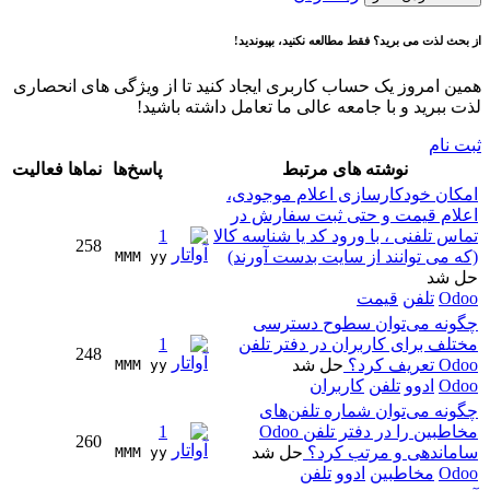
از بحث لذت می برید؟ فقط مطالعه نکنید، بپیوندید!
همین امروز یک حساب کاربری ایجاد کنید تا از ویژگی های انحصاری
لذت ببرید و با جامعه عالی ما تعامل داشته باشید!
ثبت نام
نوشته های مرتبط
پاسخ‌ها
نماها
فعالیت
امکان خودکارسازی اعلام موجودی،
اعلام قیمت و حتی ثبت سفارش در
تماس تلفنی ، با ورود کد یا شناسه کالا
1
258
(که می توانند از سایت بدست آورند)
MMM yy 
حل شد
Odoo
تلفن
قیمت
چگونه می‌توان سطوح دسترسی
مختلف برای کاربران در دفتر تلفن
1
248
Odoo تعریف کرد؟
حل شد
MMM yy 
Odoo
ادوو
تلفن
کاربران
چگونه می‌توان شماره تلفن‌های
مخاطبین را در دفتر تلفن Odoo
1
260
ساماندهی و مرتب کرد؟
حل شد
MMM yy 
Odoo
مخاطبین
ادوو
تلفن