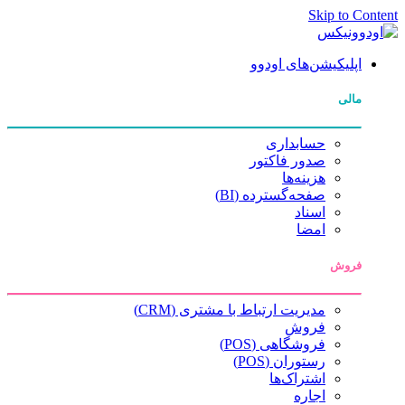
Skip to Content
اپلیکیشن‌های اودوو
مالی
حسابداری
صدور فاکتور
هزینه‌ها
صفحه‌گسترده (BI)
اسناد
امضا
فروش
مدیریت ارتباط با مشتری (CRM)
فروش
فروشگاهی (POS)
رستوران (POS)
اشتراک‌ها
اجاره