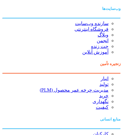
وب‌سایت‌ها
سازنده وب‌سایت
فروشگاه اینترنتی
وبلاگ
انجمن
چت زنده
آموزش آنلاین
زنجیره تأمین
انبار
تولید
مدیریت چرخه عمر محصول (PLM)
خرید
نگهداری
کیفیت
منابع انسانی
کارکنان