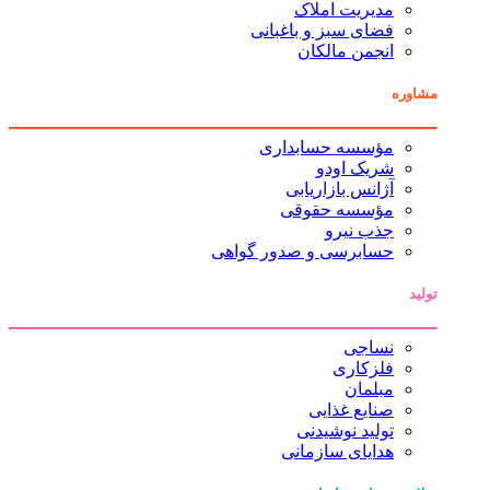
مدیریت املاک
فضای سبز و باغبانی
انجمن مالکان
مشاوره
مؤسسه حسابداری
شریک اودو
آژانس بازاریابی
مؤسسه حقوقی
جذب نیرو
حسابرسی و صدور گواهی
تولید
نساجی
فلزکاری
مبلمان
صنایع غذایی
تولید نوشیدنی
هدایای سازمانی