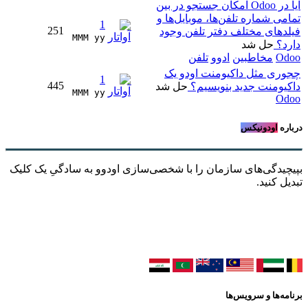
آیا در Odoo امکان جستجو در بین
تمامی شماره تلفن‌ها، موبایل‌ها و
1
251
فیلدهای مختلف دفتر تلفن وجود
MMM yy 
دارد؟
حل شد
Odoo
مخاطبین
ادوو
تلفن
چجوری مثل داکیومنت اودو یک
1
445
داکیومنت جدید بنویسیم؟
حل شد
MMM yy 
Odoo
درباره
اودونیکس
بپیچیدگی‌های سازمان را با شخصی‌سازی اودوو به سادگیِ یک کلیک
تبدیل کنید.
برنامه‌ها و سرویس‌ها