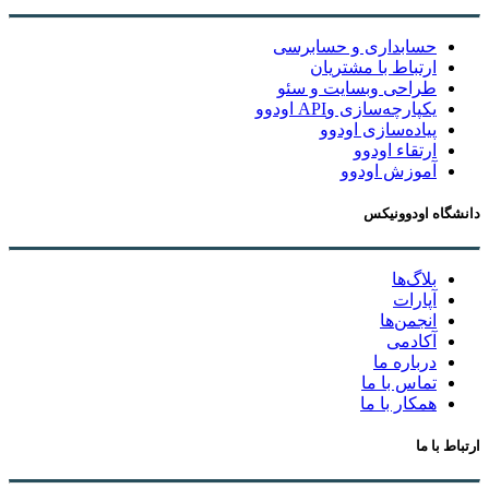
حسابداری و حسابرسی
ارتباط با مشتریان
طراحی وبسایت و سئو
یکپارچه‌سازی وAPI اودوو
پیاده‌سازی اودوو
ارتقاء اودوو
آموزش اودوو
دانشگاه اودوونیکس
بلاگ‌ها
آپارات
انجمن‌ها
آکادمی
درباره ما
تماس با ما
همکار با ما
ارتباط با ما