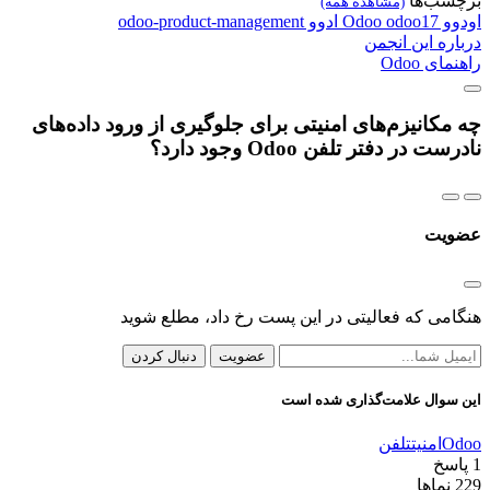
برچسب‌ها
(مشاهده همه)
اودوو
odoo17
Odoo
ادوو
odoo-product-management
درباره این انجمن
راهنمای Odoo
چه مکانیزم‌های امنیتی برای جلوگیری از ورود داده‌های
نادرست در دفتر تلفن Odoo وجود دارد؟
عضویت
هنگامی که فعالیتی در این پست رخ داد، مطلع شوید
عضویت
دنبال کردن
این سوال علامت‌گذاری شده است
Odoo
امنیت
تلفن
1
پاسخ
229
نماها