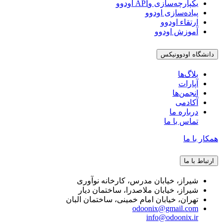
یکپارچه‌سازی وAPI اودوو
پیاده‌سازی اودوو
ارتقاء اودوو
آموزش اودوو
دانشگاه اودوونیکس
بلاگ‌ها
آپارات
انجمن‌ها
آکادمی
درباره ما
تماس با ما
همکار با ما
ارتباط با ما
شیراز، خیابان مدرس، کارخانه نوآوری
شیراز، خیابان ملاصدرا، ساختمان دیار
تهران، خیابان امام خمینی، ساختمان البان
odoonix@gmail.com
info@odoonix.ir