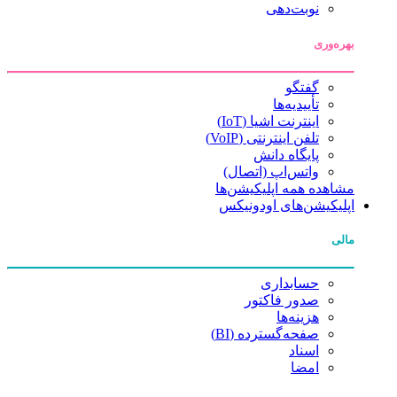
نوبت‌دهی
بهره‌وری
گفتگو
تأییدیه‌ها
اینترنت اشیا (IoT)
تلفن اینترنتی (VoIP)
پایگاه دانش
واتس‌اپ (اتصال)
مشاهده همه اپلیکیشن‌ها
اپلیکیشن‌های اودونیکس
مالی
حسابداری
صدور فاکتور
هزینه‌ها
صفحه‌گسترده (BI)
اسناد
امضا