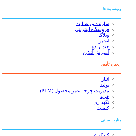
وب‌سایت‌ها
سازنده وب‌سایت
فروشگاه اینترنتی
وبلاگ
انجمن
چت زنده
آموزش آنلاین
زنجیره تأمین
انبار
تولید
مدیریت چرخه عمر محصول (PLM)
خرید
نگهداری
کیفیت
منابع انسانی
کارکنان