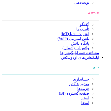
نوبت‌دهی
بهره‌وری
گفتگو
تأییدیه‌ها
اینترنت اشیا (IoT)
تلفن اینترنتی (VoIP)
پایگاه دانش
واتس‌اپ (اتصال)
مشاهده همه اپلیکیشن‌ها
اپلیکیشن‌های اودونیکس
مالی
حسابداری
صدور فاکتور
هزینه‌ها
صفحه‌گسترده (BI)
اسناد
امضا