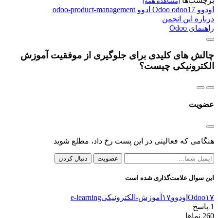
برچسب‌ها
(مشاهده همه)
اودوو
odoo17
Odoo
ادوو
odoo-product-management
درباره این انجمن
راهنمای Odoo
چالش های کلیدی برای جلوگیری از موفقیت آموزش
الکترونیکی چیست؟
عضویت
هنگامی که فعالیتی در این پست رخ داد، مطلع شوید
عضویت
دنبال کردن
این سوال علامت‌گذاری شده است
Odoo۱۷
اودوو۱۷
آموزش-الکترونیکی
e-learning
1
پاسخ
260
نماها