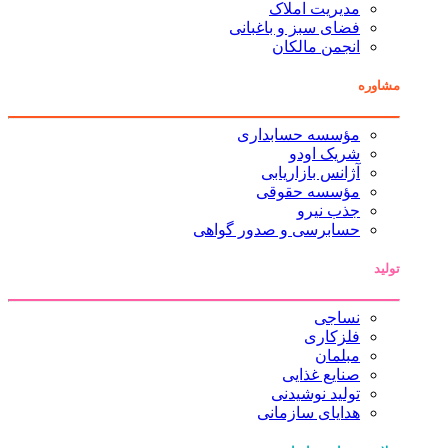
مدیریت املاک
فضای سبز و باغبانی
انجمن مالکان
مشاوره
مؤسسه حسابداری
شریک اودو
آژانس بازاریابی
مؤسسه حقوقی
جذب نیرو
حسابرسی و صدور گواهی
تولید
نساجی
فلزکاری
مبلمان
صنایع غذایی
تولید نوشیدنی
هدایای سازمانی