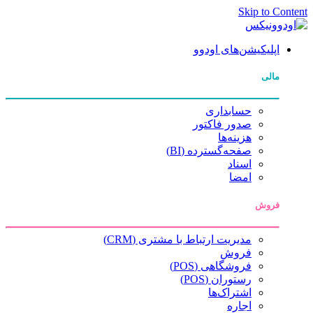
Skip to Content
اپلیکیشن‌های اودوو
مالی
حسابداری
صدور فاکتور
هزینه‌ها
صفحه‌گسترده (BI)
اسناد
امضا
فروش
مدیریت ارتباط با مشتری (CRM)
فروش
فروشگاهی (POS)
رستوران (POS)
اشتراک‌ها
اجاره