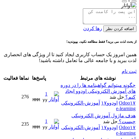
رها کردن
اضافه کردن نظر
از بحث لذت می برید؟ فقط مطالعه نکنید، بپیوندید!
همین امروز یک حساب کاربری ایجاد کنید تا از ویژگی های انحصاری
لذت ببرید و با جامعه عالی ما تعامل داشته باشید!
ثبت نام
نوشته های مرتبط
پاسخ‌ها
نماها
فعالیت
چگونه میتوانم گواهینامه ها را در دوره
های آموزش الکترونیکی اودوو ایجاد
1
276
کنم؟
حل شد
MMM yy 
Odoo۱۷
اودوو۱۷
آموزش-الکترونیکی
e-learning
هدف ماژول آموزش الکترونیکی
1
چیست؟
حل شد
235
Odoo۱۷
اودوو۱۷
آموزش-الکترونیکی
MMM yy 
e-learning