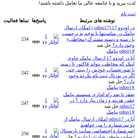
لذت ببرید و با جامعه عالی ما تعامل داشته باشید!
ثبت نام
نوشته های مرتبط
پاسخ‌ها
نماها
فعالیت
در اودوو 17 (odoo17 ) امکان ارسال
پیامک در مناسبتها با توجه به برچسب
1
234
یا رسته و دسته مشترک (مخاطب)
MMM yy 
وجود دارد؟
حل شد
odoo۱۷
پیامک
آیا در اودوو 17 ارسال پیامک حاوی
لینک که مخاطب بتواند فاکتور یا رسید
یا صورتحساب خودش را ببیند. حتی
1
242
اگر در پورتال ثبت نام نکرده وجود
MMM yy 
دارد؟
حل شد
odoo۱۷
پیامک
صفر تا صد راه اندازی سیستم پیامک
چقدر هزینه و زمان نیاز دارد ؟ در
1
247
odoo17
حل شد
MMM yy 
odoo۱۷
پیامک
آیا در odoo17 امکان ارسال پیامک از
دو سرشماره را می خواهیم
(سرشماره اختصاصی سایت پارسیتال
1
256
/ سایت وثوقی شاپ) را داریم؟
حل
MMM yy 