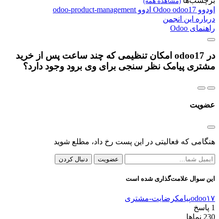
برچسب‌ها
(مشاهده همه)
اودوو
odoo17
Odoo
ادوو
odoo-product-management
درباره این انجمن
راهنمای Odoo
در odoo17 امکان تنظیمی که چند ساعت پس از خرید
مشتری پیامک نظر سنجی برای وی برود وجود دارد؟
عضویت
هنگامی که فعالیتی در این پست رخ داد، مطلع شوید
عضویت
دنبال کردن
این سوال علامت‌گذاری شده است
odoo۱۷
پیامک
رضایت-مشتری
1
پاسخ
230
نماها