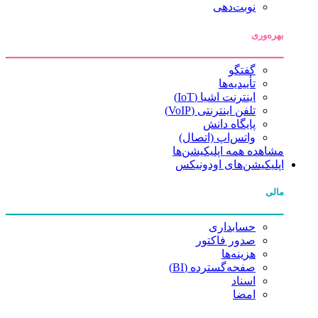
نوبت‌دهی
بهره‌وری
گفتگو
تأییدیه‌ها
اینترنت اشیا (IoT)
تلفن اینترنتی (VoIP)
پایگاه دانش
واتس‌اپ (اتصال)
مشاهده همه اپلیکیشن‌ها
اپلیکیشن‌های اودونیکس
مالی
حسابداری
صدور فاکتور
هزینه‌ها
صفحه‌گسترده (BI)
اسناد
امضا