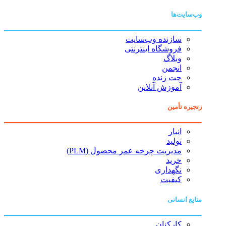
وب‌سایت‌ها
سازنده وب‌سایت
فروشگاه اینترنتی
وبلاگ
انجمن
چت زنده
آموزش آنلاین
زنجیره تأمین
انبار
تولید
مدیریت چرخه عمر محصول (PLM)
خرید
نگهداری
کیفیت
منابع انسانی
کارکنان