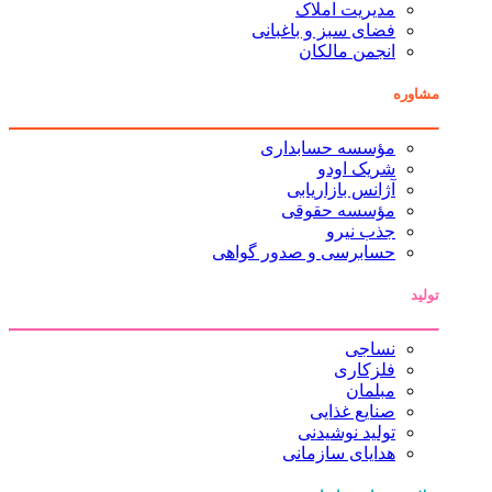
مدیریت املاک
فضای سبز و باغبانی
انجمن مالکان
مشاوره
مؤسسه حسابداری
شریک اودو
آژانس بازاریابی
مؤسسه حقوقی
جذب نیرو
حسابرسی و صدور گواهی
تولید
نساجی
فلزکاری
مبلمان
صنایع غذایی
تولید نوشیدنی
هدایای سازمانی