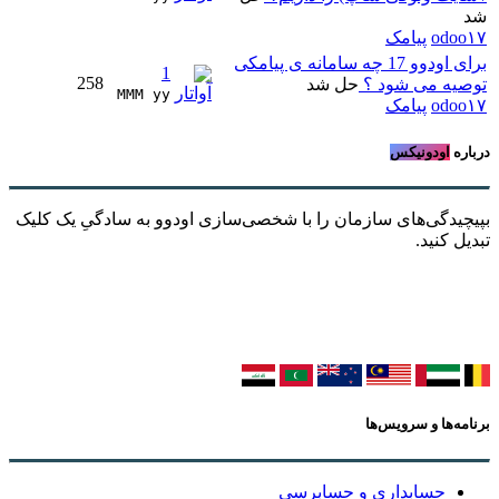
شد
odoo۱۷
پیامک
برای اودوو 17 چه سامانه ی پیامکی
1
258
توصیه می شود ؟
حل شد
MMM yy 
odoo۱۷
پیامک
درباره
اودونیکس
بپیچیدگی‌های سازمان را با شخصی‌سازی اودوو به سادگیِ یک کلیک
تبدیل کنید.
برنامه‌ها و سرویس‌ها
حسابداری و حسابرسی