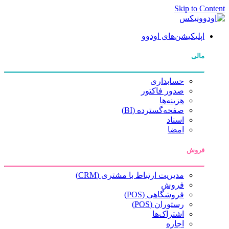
Skip to Content
اپلیکیشن‌های اودوو
مالی
حسابداری
صدور فاکتور
هزینه‌ها
صفحه‌گسترده (BI)
اسناد
امضا
فروش
مدیریت ارتباط با مشتری (CRM)
فروش
فروشگاهی (POS)
رستوران (POS)
اشتراک‌ها
اجاره