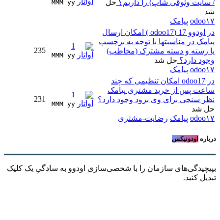
/ سایت وثوقی شاپ) را داریم؟
حل
MMM yy 
شد
odoo۱۷
پیامک
در اودوو 17 (odoo17 ) امکان ارسال
پیامک در مناسبتها با توجه به برچسب
1
235
یا رسته و دسته مشترک (مخاطب)
MMM yy 
وجود دارد؟
حل شد
odoo۱۷
پیامک
در odoo17 امکان تنظیمی که چند
ساعت پس از خرید مشتری پیامک
1
231
نظر سنجی برای وی برود وجود دارد؟
MMM yy 
حل شد
odoo۱۷
پیامک
رضایت-مشتری
درباره
اودونیکس
بپیچیدگی‌های سازمان را با شخصی‌سازی اودوو به سادگیِ یک کلیک
تبدیل کنید.