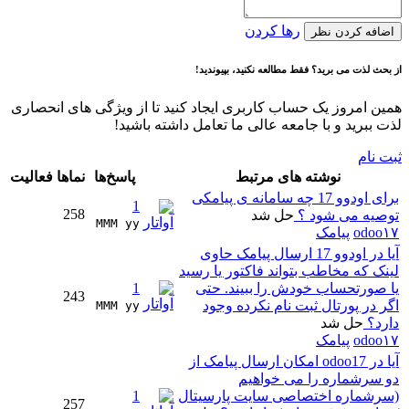
رها کردن
اضافه کردن نظر
از بحث لذت می برید؟ فقط مطالعه نکنید، بپیوندید!
همین امروز یک حساب کاربری ایجاد کنید تا از ویژگی های انحصاری
لذت ببرید و با جامعه عالی ما تعامل داشته باشید!
ثبت نام
نوشته های مرتبط
پاسخ‌ها
نماها
فعالیت
برای اودوو 17 چه سامانه ی پیامکی
1
258
توصیه می شود ؟
حل شد
MMM yy 
odoo۱۷
پیامک
آیا در اودوو 17 ارسال پیامک حاوی
لینک که مخاطب بتواند فاکتور یا رسید
یا صورتحساب خودش را ببیند. حتی
1
243
اگر در پورتال ثبت نام نکرده وجود
MMM yy 
دارد؟
حل شد
odoo۱۷
پیامک
آیا در odoo17 امکان ارسال پیامک از
دو سرشماره را می خواهیم
(سرشماره اختصاصی سایت پارسیتال
1
257