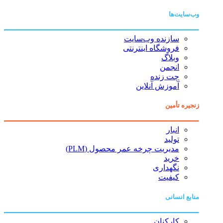
وب‌سایت‌ها
سازنده وب‌سایت
فروشگاه اینترنتی
وبلاگ
انجمن
چت زنده
آموزش آنلاین
زنجیره تأمین
انبار
تولید
مدیریت چرخه عمر محصول (PLM)
خرید
نگهداری
کیفیت
منابع انسانی
کارکنان