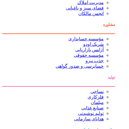
مدیریت املاک
فضای سبز و باغبانی
انجمن مالکان
مشاوره
مؤسسه حسابداری
شریک اودو
آژانس بازاریابی
مؤسسه حقوقی
جذب نیرو
حسابرسی و صدور گواهی
تولید
نساجی
فلزکاری
مبلمان
صنایع غذایی
تولید نوشیدنی
هدایای سازمانی