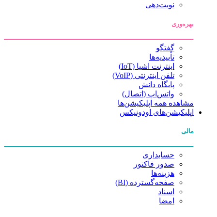
نوبت‌دهی
بهره‌وری
گفتگو
تأییدیه‌ها
اینترنت اشیا (IoT)
تلفن اینترنتی (VoIP)
پایگاه دانش
واتس‌اپ (اتصال)
مشاهده همه اپلیکیشن‌ها
اپلیکیشن‌های اودونیکس
مالی
حسابداری
صدور فاکتور
هزینه‌ها
صفحه‌گسترده (BI)
اسناد
امضا