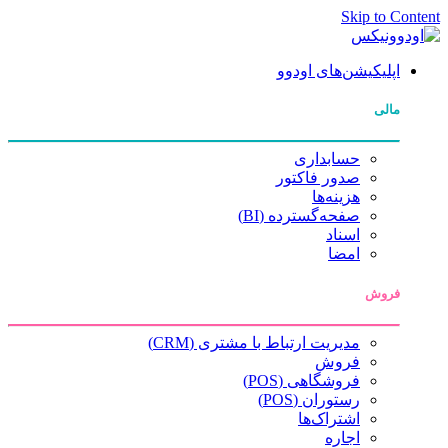
Skip to Content
اپلیکیشن‌های اودوو
مالی
حسابداری
صدور فاکتور
هزینه‌ها
صفحه‌گسترده (BI)
اسناد
امضا
فروش
مدیریت ارتباط با مشتری (CRM)
فروش
فروشگاهی (POS)
رستوران (POS)
اشتراک‌ها
اجاره