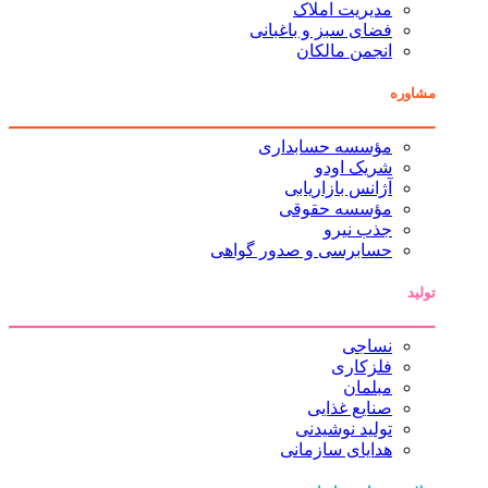
مدیریت املاک
فضای سبز و باغبانی
انجمن مالکان
مشاوره
مؤسسه حسابداری
شریک اودو
آژانس بازاریابی
مؤسسه حقوقی
جذب نیرو
حسابرسی و صدور گواهی
تولید
نساجی
فلزکاری
مبلمان
صنایع غذایی
تولید نوشیدنی
هدایای سازمانی