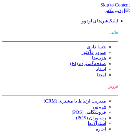
Skip to Content
اپلیکیشن‌های اودوو
مالی
حسابداری
صدور فاکتور
هزینه‌ها
صفحه‌گسترده (BI)
اسناد
امضا
فروش
مدیریت ارتباط با مشتری (CRM)
فروش
فروشگاهی (POS)
رستوران (POS)
اشتراک‌ها
اجاره