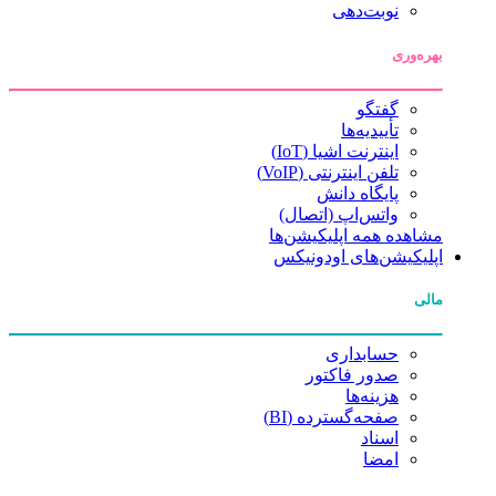
نوبت‌دهی
بهره‌وری
گفتگو
تأییدیه‌ها
اینترنت اشیا (IoT)
تلفن اینترنتی (VoIP)
پایگاه دانش
واتس‌اپ (اتصال)
مشاهده همه اپلیکیشن‌ها
اپلیکیشن‌های اودونیکس
مالی
حسابداری
صدور فاکتور
هزینه‌ها
صفحه‌گسترده (BI)
اسناد
امضا