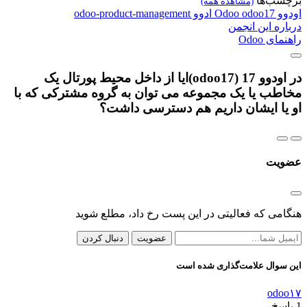
برچسب‌ها
(مشاهده همه)
اودوو
odoo17
Odoo
ادوو
odoo-product-management
درباره این انجمن
راهنمای Odoo
در اودوو 17 (odoo17)ایا از داخل محیط پورتال یک
مخاطب یا یک مجموعه می توان به گروه مشترکی که با
او یا ایشان داریم هم دسترسی داشت؟
عضویت
هنگامی که فعالیتی در این پست رخ داد، مطلع شوید
عضویت
دنبال کردن
این سوال علامت‌گذاری شده است
odoo۱۷
1
پاسخ