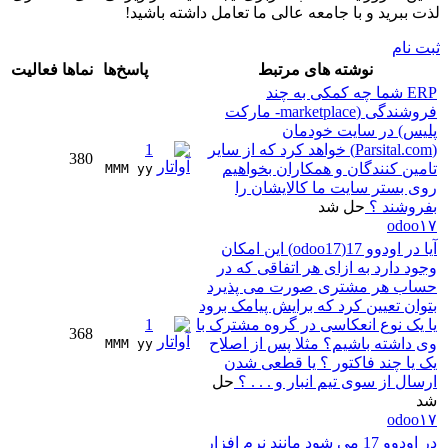
لذت ببرید و با جامعه عالی ما تعامل داشته باشید!
ثبت نام
نوشته های مرتبط
پاسخ‌ها
نماها
فعالیت
ERP شما چه کمکی به چند
فروشندگی (marketplace- مارکت
پلیس) در سایت خودمان
(Parsital.com) خواهد کرد که از سایر
1
380
تامین کنندگان و همکاران بخواهیم
MMM yy 
روی بستر سایت ما کالایشان را
بفروشند ؟
حل شد
odoo۱۷
آیا در اودوو 17(odoo17) این امکان
وجود دارد به ازای هر اتفاقی که در
حساب هر مشتری صورت می پذیرد
بتوان تعیین کرد که برایش پیامک برود
یا یک نوع انعکاسی در گروه مشترک با
1
368
وی داشته باشیم؟ مثلا پس از اصلاح
MMM yy 
یک یا چند فاکتور ؟ یا قطعی شدن
ارسال از سوی تیم انبار و . . . ؟
حل
شد
odoo۱۷
در اودوو 17 می شود مانند نرم افزار