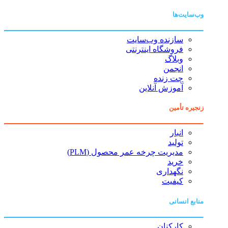
وب‌سایت‌ها
سازنده وب‌سایت
فروشگاه اینترنتی
وبلاگ
انجمن
چت زنده
آموزش آنلاین
زنجیره تأمین
انبار
تولید
مدیریت چرخه عمر محصول (PLM)
خرید
نگهداری
کیفیت
منابع انسانی
کارکنان