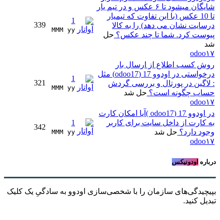
شایگان میشود تا ۶ عکس و در تیم یار
تا 10 عکس (با این تفاوت که تیمیار
1
339
درسایت نشان می دهد) را به کالا
MMM yy 
پیوست کرد. شما تا چند عکس؟
حل
شد
odoo۱۷
روش کسب اطلاع از ارسال بار
درخواستی در اودوو 17 (odoo17) مثل
1
321
: لاگین در پورتال و بررسی گردش
MMM yy 
حساب چگونه است؟
حل شد
odoo۱۷
در اودوو 17 (odoo17 )آیا امکان کارت
به کارت از داخل سایت برای کاربر
1
342
وجود دارد؟
حل شد
MMM yy 
odoo۱۷
درباره
اودونیکس
بپیچیدگی‌های سازمان را با شخصی‌سازی اودوو به سادگیِ یک کلیک
تبدیل کنید.