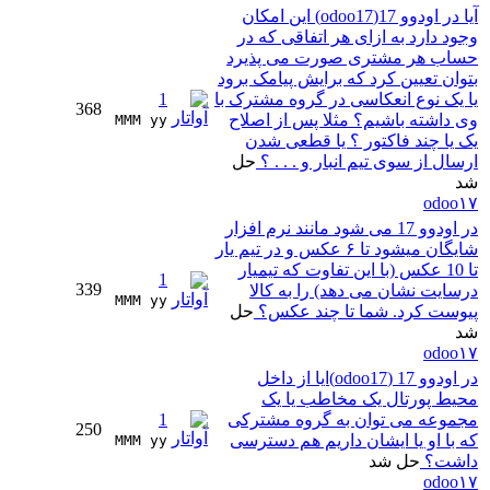
آیا در اودوو 17(odoo17) این امکان
وجود دارد به ازای هر اتفاقی که در
حساب هر مشتری صورت می پذیرد
بتوان تعیین کرد که برایش پیامک برود
یا یک نوع انعکاسی در گروه مشترک با
1
368
وی داشته باشیم؟ مثلا پس از اصلاح
MMM yy 
یک یا چند فاکتور ؟ یا قطعی شدن
ارسال از سوی تیم انبار و . . . ؟
حل
شد
odoo۱۷
در اودوو 17 می شود مانند نرم افزار
شایگان میشود تا ۶ عکس و در تیم یار
تا 10 عکس (با این تفاوت که تیمیار
1
339
درسایت نشان می دهد) را به کالا
MMM yy 
پیوست کرد. شما تا چند عکس؟
حل
شد
odoo۱۷
در اودوو 17 (odoo17)ایا از داخل
محیط پورتال یک مخاطب یا یک
مجموعه می توان به گروه مشترکی
1
250
که با او یا ایشان داریم هم دسترسی
MMM yy 
داشت؟
حل شد
odoo۱۷