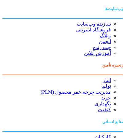
وب‌سایت‌ها
سازنده وب‌سایت
فروشگاه اینترنتی
وبلاگ
انجمن
چت زنده
آموزش آنلاین
زنجیره تأمین
انبار
تولید
مدیریت چرخه عمر محصول (PLM)
خرید
نگهداری
کیفیت
منابع انسانی
کارکنان