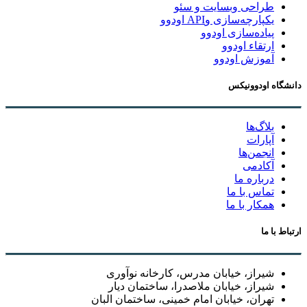
طراحی وبسایت و سئو
یکپارچه‌سازی وAPI اودوو
پیاده‌سازی اودوو
ارتقاء اودوو
آموزش اودوو
دانشگاه اودوونیکس
بلاگ‌ها
آپارات
انجمن‌ها
آکادمی
درباره ما
تماس با ما
همکار با ما
ارتباط با ما
شیراز، خیابان مدرس، کارخانه نوآوری
شیراز، خیابان ملاصدرا، ساختمان دیار
تهران، خیابان امام خمینی، ساختمان البان