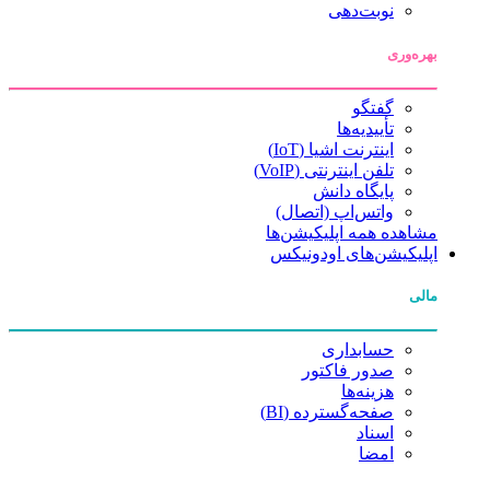
نوبت‌دهی
بهره‌وری
گفتگو
تأییدیه‌ها
اینترنت اشیا (IoT)
تلفن اینترنتی (VoIP)
پایگاه دانش
واتس‌اپ (اتصال)
مشاهده همه اپلیکیشن‌ها
اپلیکیشن‌های اودونیکس
مالی
حسابداری
صدور فاکتور
هزینه‌ها
صفحه‌گسترده (BI)
اسناد
امضا