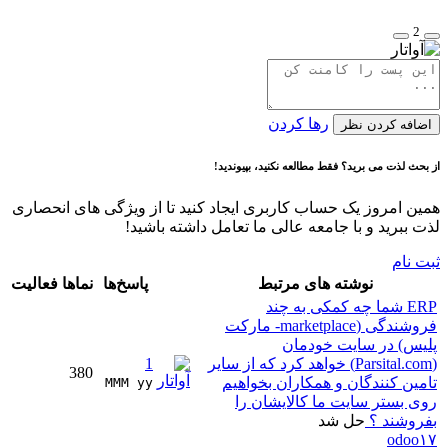
2
رها کردن
اضافه کردن نظر
از بحث لذت می برید؟ فقط مطالعه نکنید، بپیوندید!
همین امروز یک حساب کاربری ایجاد کنید تا از ویژگی های انحصاری
لذت ببرید و با جامعه عالی ما تعامل داشته باشید!
ثبت نام
نوشته های مرتبط
پاسخ‌ها
نماها
فعالیت
ERP شما چه کمکی به چند
فروشندگی (marketplace- مارکت
پلیس) در سایت خودمان
(Parsital.com) خواهد کرد که از سایر
1
380
تامین کنندگان و همکاران بخواهیم
MMM yy 
روی بستر سایت ما کالایشان را
بفروشند ؟
حل شد
odoo۱۷