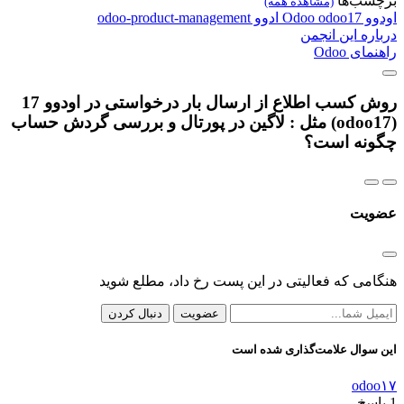
برچسب‌ها
(مشاهده همه)
اودوو
odoo17
Odoo
ادوو
odoo-product-management
درباره این انجمن
راهنمای Odoo
روش کسب اطلاع از ارسال بار درخواستی در اودوو 17
(odoo17) مثل : لاگین در پورتال و بررسی گردش حساب
چگونه است؟
عضویت
هنگامی که فعالیتی در این پست رخ داد، مطلع شوید
عضویت
دنبال کردن
این سوال علامت‌گذاری شده است
odoo۱۷
1
پاسخ