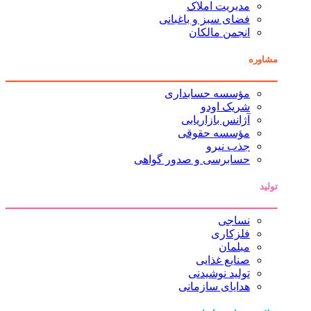
مدیریت املاک
فضای سبز و باغبانی
انجمن مالکان
مشاوره
مؤسسه حسابداری
شریک اودو
آژانس بازاریابی
مؤسسه حقوقی
جذب نیرو
حسابرسی و صدور گواهی
تولید
نساجی
فلزکاری
مبلمان
صنایع غذایی
تولید نوشیدنی
هدایای سازمانی