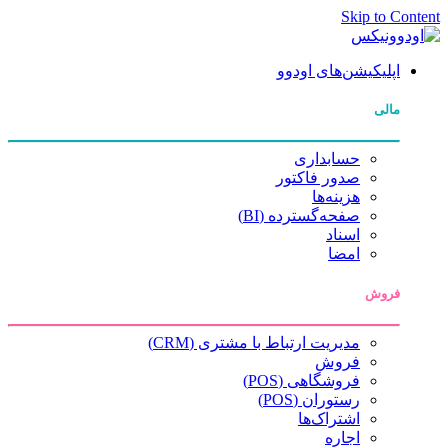
Skip to Content
اپلیکیشن‌های اودوو
مالی
حسابداری
صدور فاکتور
هزینه‌ها
صفحه‌گسترده (BI)
اسناد
امضا
فروش
مدیریت ارتباط با مشتری (CRM)
فروش
فروشگاهی (POS)
رستوران (POS)
اشتراک‌ها
اجاره