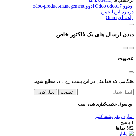
برچسب‌ها
(مشاهده همه)
اودوو
odoo17
Odoo
ادوو
odoo-product-management
درباره این انجمن
راهنمای Odoo
دیدن ارسال های یک فاکتور خاص
عضویت
هنگامی که فعالیتی در این پست رخ داد، مطلع شوید
عضویت
دنبال کردن
این سوال علامت‌گذاری شده است
انبارداری
فروش
فاکتور
1
پاسخ
562
نماها