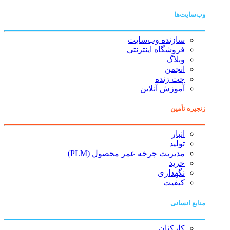
وب‌سایت‌ها
سازنده وب‌سایت
فروشگاه اینترنتی
وبلاگ
انجمن
چت زنده
آموزش آنلاین
زنجیره تأمین
انبار
تولید
مدیریت چرخه عمر محصول (PLM)
خرید
نگهداری
کیفیت
منابع انسانی
کارکنان