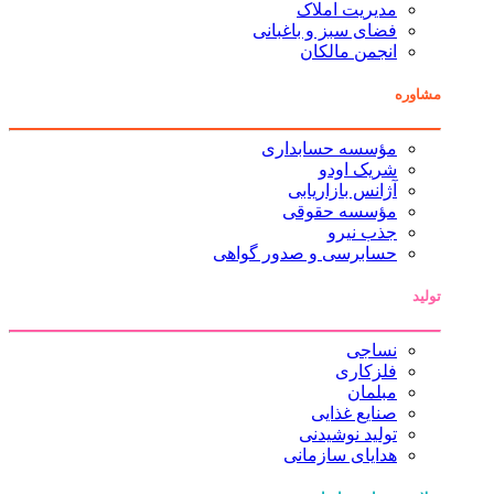
مدیریت املاک
فضای سبز و باغبانی
انجمن مالکان
مشاوره
مؤسسه حسابداری
شریک اودو
آژانس بازاریابی
مؤسسه حقوقی
جذب نیرو
حسابرسی و صدور گواهی
تولید
نساجی
فلزکاری
مبلمان
صنایع غذایی
تولید نوشیدنی
هدایای سازمانی