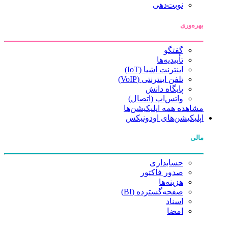
نوبت‌دهی
بهره‌وری
گفتگو
تأییدیه‌ها
اینترنت اشیا (IoT)
تلفن اینترنتی (VoIP)
پایگاه دانش
واتس‌اپ (اتصال)
مشاهده همه اپلیکیشن‌ها
اپلیکیشن‌های اودونیکس
مالی
حسابداری
صدور فاکتور
هزینه‌ها
صفحه‌گسترده (BI)
اسناد
امضا