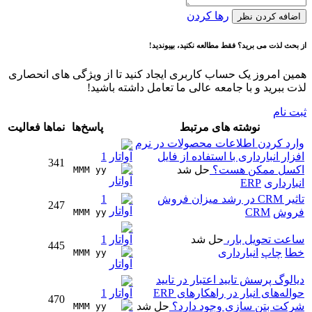
رها کردن
اضافه کردن نظر
از بحث لذت می برید؟ فقط مطالعه نکنید، بپیوندید!
همین امروز یک حساب کاربری ایجاد کنید تا از ویژگی های انحصاری
لذت ببرید و با جامعه عالی ما تعامل داشته باشید!
ثبت نام
نوشته های مرتبط
پاسخ‌ها
نماها
فعالیت
وارد کردن اطلاعات محصولات در نرم
افزار انبارداری با استفاده از فایل
1
341
اکسل ممکن هست؟
حل شد
MMM yy 
انبارداری
ERP
تاثیر CRM در رشد میزان فروش
1
247
فروش
CRM
MMM yy 
ساعت تحویل بار،
حل شد
1
445
خطا
چاپ
انبارداری
MMM yy 
دیالوگ پرسش تایید اعتبار در تایید
حواله‌های انبار در راهکارهای ERP
1
470
شرکت بتن سازی وجود دارد؟
حل شد
MMM yy 