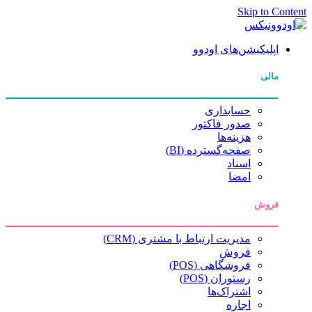
Skip to Content
اپلیکیشن‌های اودوو
مالی
حسابداری
صدور فاکتور
هزینه‌ها
صفحه‌گسترده (BI)
اسناد
امضا
فروش
مدیریت ارتباط با مشتری (CRM)
فروش
فروشگاهی (POS)
رستوران (POS)
اشتراک‌ها
اجاره