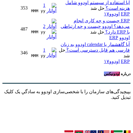
آیا استفاده از سیستم اودوو شامل
1
353
هزینه است؟
حل شد
MMM yy 
ERP
اودوو۱۷
ERP چیست و چه کاری انجام
می‌دهد؟ اودوو چیست و چه ارتباطی
2
487
با ERP دارد؟
حل شد
MMM yy 
اودوو
ERP
آیا گاهشمار یا calendar اودوو به زبان
فارسی هم قابل دسترسی است؟
حل
1
346
شد
MMM yy 
ERP
اودوو۱۷
درباره
اودونیکس
بپیچیدگی‌های سازمان را با شخصی‌سازی اودوو به سادگیِ یک کلیک
تبدیل کنید.