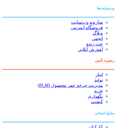
وب‌سایت‌ها
سازنده وب‌سایت
فروشگاه اینترنتی
وبلاگ
انجمن
چت زنده
آموزش آنلاین
زنجیره تأمین
انبار
تولید
مدیریت چرخه عمر محصول (PLM)
خرید
نگهداری
کیفیت
منابع انسانی
کارکنان