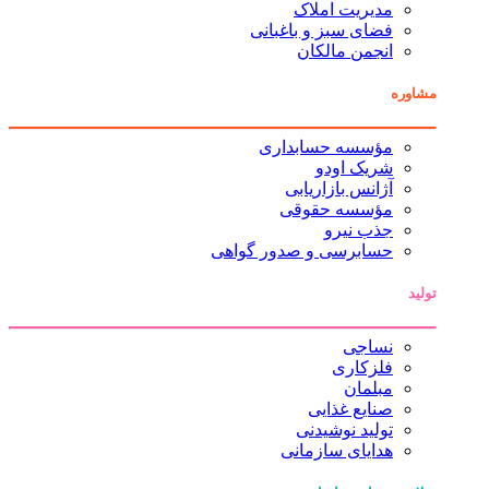
مدیریت املاک
فضای سبز و باغبانی
انجمن مالکان
مشاوره
مؤسسه حسابداری
شریک اودو
آژانس بازاریابی
مؤسسه حقوقی
جذب نیرو
حسابرسی و صدور گواهی
تولید
نساجی
فلزکاری
مبلمان
صنایع غذایی
تولید نوشیدنی
هدایای سازمانی