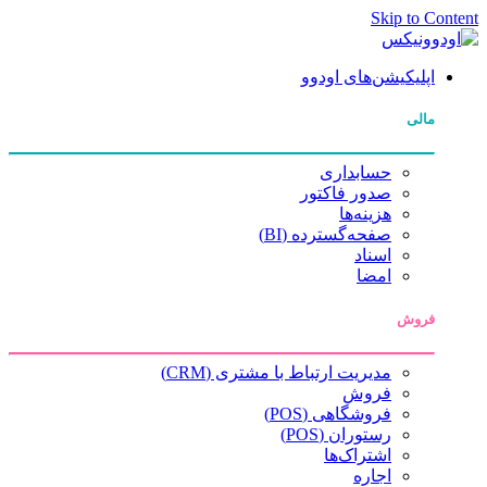
Skip to Content
اپلیکیشن‌های اودوو
مالی
حسابداری
صدور فاکتور
هزینه‌ها
صفحه‌گسترده (BI)
اسناد
امضا
فروش
مدیریت ارتباط با مشتری (CRM)
فروش
فروشگاهی (POS)
رستوران (POS)
اشتراک‌ها
اجاره