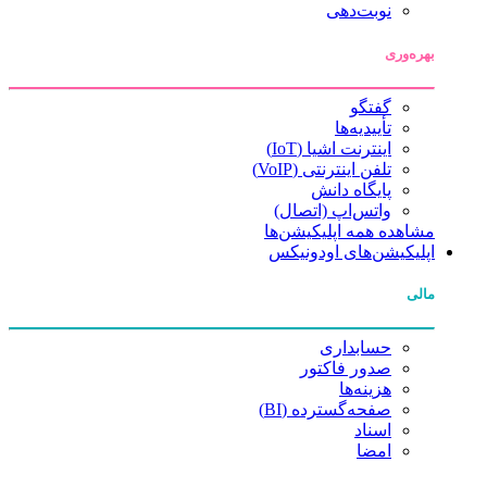
نوبت‌دهی
بهره‌وری
گفتگو
تأییدیه‌ها
اینترنت اشیا (IoT)
تلفن اینترنتی (VoIP)
پایگاه دانش
واتس‌اپ (اتصال)
مشاهده همه اپلیکیشن‌ها
اپلیکیشن‌های اودونیکس
مالی
حسابداری
صدور فاکتور
هزینه‌ها
صفحه‌گسترده (BI)
اسناد
امضا