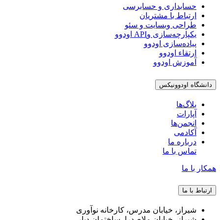
حسابداری و حسابرسی
ارتباط با مشتریان
طراحی وبسایت و سئو
یکپارچه‌سازی وAPI اودوو
پیاده‌سازی اودوو
ارتقاء اودوو
آموزش اودوو
دانشگاه اودوونیکس
بلاگ‌ها
آپارات
انجمن‌ها
آکادمی
درباره ما
تماس با ما
همکار با ما
ارتباط با ما
شیراز، خیابان مدرس، کارخانه نوآوری
شیراز، خیابان ملاصدرا، ساختمان دیار