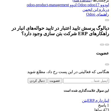
برچسب‌ها
(مشاهده همه)
اودوو
odoo17
Odoo
ادوو
odoo-product-management
درباره این انجمن
راهنمای Odoo
دیالوگ پرسش تایید اعتبار در تایید حواله‌های انبار در
راهکارهای ERP شرکت بتن سازی وجود دارد؟
عضویت
هنگامی که فعالیتی در این پست رخ داد، مطلع شوید
عضویت
دنبال کردن
این سوال علامت‌گذاری شده است
انبارداری
ERP
بتن
1
پاسخ
473
نماها