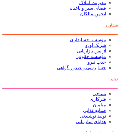
مدیریت املاک
فضای سبز و باغبانی
انجمن مالکان
مشاوره
مؤسسه حسابداری
شریک اودو
آژانس بازاریابی
مؤسسه حقوقی
جذب نیرو
حسابرسی و صدور گواهی
تولید
نساجی
فلزکاری
مبلمان
صنایع غذایی
تولید نوشیدنی
هدایای سازمانی