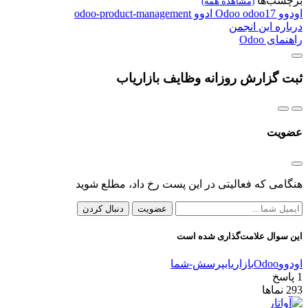
برچسب‌ها
(مشاهده همه)
اودوو
odoo17
Odoo
ادوو
odoo-product-management
درباره این انجمن
راهنمای Odoo
ثبت گزارش روزانه وظایف بازاریاب
عضویت
هنگامی که فعالیتی در این پست رخ داد، مطلع شوید
عضویت
دنبال کردن
این سوال علامت‌گذاری شده است
اودوو
Odoo
بازاریاب
پرسش-شما
1
پاسخ
293
نماها