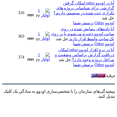
آیا در اودوو odoo امکان گرفتن
گزارشی برای شناسایی پروژه های
1
316
تکراری ثبت شده در سیستم، داریم؟
MMM yy 
حل شد
اودوو
Odoo
پرسش-شما
آیا داده‌های پیمایش شده در روی
سایت اودوو ذخیره می‌شوند یا بر روی
1
363
یک سایت واسط قرار دارند
حل شد
MMM yy 
اودوو
Odoo
پرسش-شما
آیا در نرم افزار اودوو odoo امکان
دریافت گزارش براساس وضعیت و
1
374
مراحل پروژه وجود دارد؟
حل شد
MMM yy 
اودوو
Odoo
پرسش-شما
درباره
اودونیکس
بپیچیدگی‌های سازمان را با شخصی‌سازی اودوو به سادگیِ یک کلیک
تبدیل کنید.