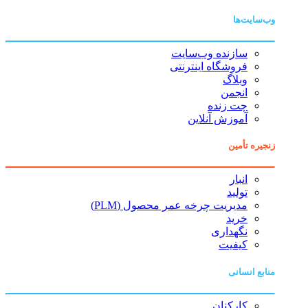
وب‌سایت‌ها
سازنده وب‌سایت
فروشگاه اینترنتی
وبلاگ
انجمن
چت زنده
آموزش آنلاین
زنجیره تأمین
انبار
تولید
مدیریت چرخه عمر محصول (PLM)
خرید
نگهداری
کیفیت
منابع انسانی
کارکنان