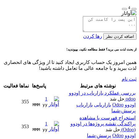
4
رها کردن
اضافه کردن نظر
از بحث لذت می برید؟ فقط مطالعه نکنید، بپیوندید!
همین امروز یک حساب کاربری ایجاد کنید تا از ویژگی های انحصاری
لذت ببرید و با جامعه عالی ما تعامل داشته باشید!
ثبت نام
نوشته های مرتبط
پاسخ‌ها
نماها
فعالیت
بررسی عملکرد بازاریاب در اودوو
odoo
حل شد
1
355
اودوو
Odoo
بازاریابی
بازاریاب
MMM yy 
پرسش-شما
استخراج فهرست یا مشاهده
پراکندگی نقشه پروژه‌ها در اودوو
1
353
(Odoo)
حل شد
MMM yy 
اودوو
Odoo
پرسش-شما