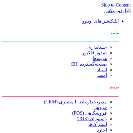
Skip to Content
اپلیکیشن‌های اودوو
مالی
حسابداری
صدور فاکتور
هزینه‌ها
صفحه‌گسترده (BI)
اسناد
امضا
فروش
مدیریت ارتباط با مشتری (CRM)
فروش
فروشگاهی (POS)
رستوران (POS)
اشتراک‌ها
اجاره