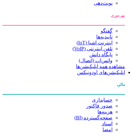
نوبت‌دهی
بهره‌وری
گفتگو
تأییدیه‌ها
اینترنت اشیا (IoT)
تلفن اینترنتی (VoIP)
پایگاه دانش
واتس‌اپ (اتصال)
مشاهده همه اپلیکیشن‌ها
اپلیکیشن‌های اودونیکس
مالی
حسابداری
صدور فاکتور
هزینه‌ها
صفحه‌گسترده (BI)
اسناد
امضا