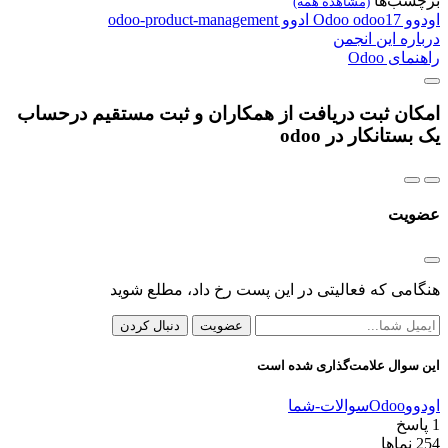
برچسب‌ها
(مشاهده همه)
اودوو
odoo17
Odoo
ادوو
odoo-product-management
درباره این انجمن
راهنمای Odoo
امکان ثبت دریافت از همکاران و ثبت مستقیم درحساب
یک بستانکار در odoo
عضویت
هنگامی که فعالیتی در این پست رخ داد، مطلع شوید
عضویت
دنبال کردن
این سوال علامت‌گذاری شده است
اودوو
Odoo
سوالات-شما
1
پاسخ
254
نماها