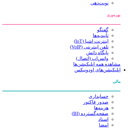
نوبت‌دهی
بهره‌وری
گفتگو
تأییدیه‌ها
اینترنت اشیا (IoT)
تلفن اینترنتی (VoIP)
پایگاه دانش
واتس‌اپ (اتصال)
مشاهده همه اپلیکیشن‌ها
اپلیکیشن‌های اودونیکس
مالی
حسابداری
صدور فاکتور
هزینه‌ها
صفحه‌گسترده (BI)
اسناد
امضا