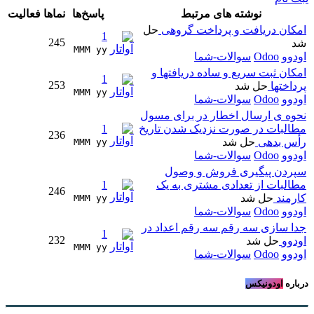
نوشته های مرتبط
پاسخ‌ها
نماها
فعالیت
امکان دریافت و پرداخت گروهی
حل
1
245
شد
MMM yy 
اودوو
Odoo
سوالات-شما
امکان ثبت سریع و ساده دریافتها و
1
253
پرداختها
حل شد
MMM yy 
اودوو
Odoo
سوالات-شما
نحوه ی ارسال اخطار در برای مسول
مطالبات در صورت نزدیک شدن تاریخ
1
236
را‌ٔس بدهی
حل شد
MMM yy 
اودوو
Odoo
سوالات-شما
سپردن پیگیری فروش و وصول
مطالبات از تعدادی مشتری به یک
1
246
کارمند
حل شد
MMM yy 
اودوو
Odoo
سوالات-شما
جدا سازی سه رقم سه رقم اعداد در
1
232
اودوو
حل شد
MMM yy 
اودوو
Odoo
سوالات-شما
درباره
اودونیکس