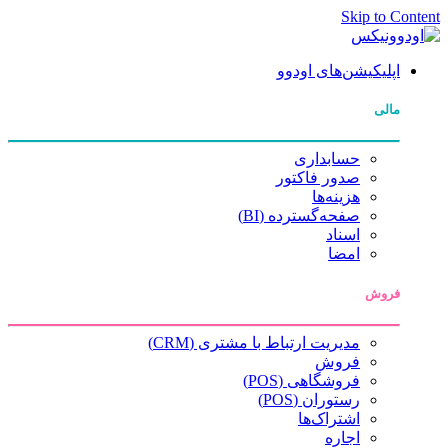
Skip to Content
اپلیکیشن‌های اودوو
مالی
حسابداری
صدور فاکتور
هزینه‌ها
صفحه‌گسترده (BI)
اسناد
امضا
فروش
مدیریت ارتباط با مشتری (CRM)
فروش
فروشگاهی (POS)
رستوران (POS)
اشتراک‌ها
اجاره