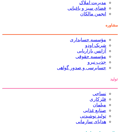
مدیریت املاک
فضای سبز و باغبانی
انجمن مالکان
مشاوره
مؤسسه حسابداری
شریک اودو
آژانس بازاریابی
مؤسسه حقوقی
جذب نیرو
حسابرسی و صدور گواهی
تولید
نساجی
فلزکاری
مبلمان
صنایع غذایی
تولید نوشیدنی
هدایای سازمانی