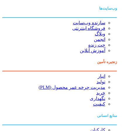
وب‌سایت‌ها
سازنده وب‌سایت
فروشگاه اینترنتی
وبلاگ
انجمن
چت زنده
آموزش آنلاین
زنجیره تأمین
انبار
تولید
مدیریت چرخه عمر محصول (PLM)
خرید
نگهداری
کیفیت
منابع انسانی
کارکنان