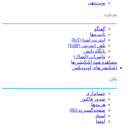
نوبت‌دهی
بهره‌وری
گفتگو
تأییدیه‌ها
اینترنت اشیا (IoT)
تلفن اینترنتی (VoIP)
پایگاه دانش
واتس‌اپ (اتصال)
مشاهده همه اپلیکیشن‌ها
اپلیکیشن‌های اودونیکس
مالی
حسابداری
صدور فاکتور
هزینه‌ها
صفحه‌گسترده (BI)
اسناد
امضا