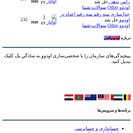
را‌ٔس بدهی
حل شد
MMM yy 
اودوو
Odoo
سوالات-شما
جدا سازی سه رقم سه رقم اعداد در
1
232
اودوو
حل شد
MMM yy 
اودوو
Odoo
سوالات-شما
درباره
اودونیکس
بپیچیدگی‌های سازمان را با شخصی‌سازی اودوو به سادگیِ یک کلیک
تبدیل کنید.
برنامه‌ها و سرویس‌ها
حسابداری و حسابرسی