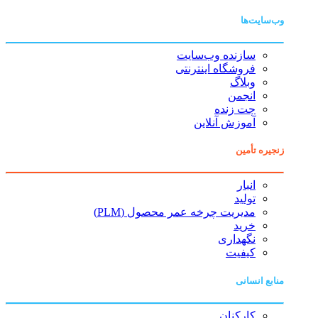
وب‌سایت‌ها
سازنده وب‌سایت
فروشگاه اینترنتی
وبلاگ
انجمن
چت زنده
آموزش آنلاین
زنجیره تأمین
انبار
تولید
مدیریت چرخه عمر محصول (PLM)
خرید
نگهداری
کیفیت
منابع انسانی
کارکنان