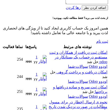
رها کردن
اضافه کردن نظر
از بحث لذت می برید؟ فقط مطالعه نکنید، بپیوندید!
همین امروز یک حساب کاربری ایجاد کنید تا از ویژگی های انحصاری
لذت ببرید و با جامعه عالی ما تعامل داشته باشید!
ثبت نام
نوشته های مرتبط
پاسخ‌ها
نماها
فعالیت
امکان ثبت دریافت از همکاران و ثبت
مستقیم درحساب یک بستانکار در
1
254
odoo
حل شد
MMM yy 
اودوو
Odoo
سوالات-شما
امکان دریافت و پرداخت گروهی
حل
1
244
شد
MMM yy 
اودوو
Odoo
سوالات-شما
امکان ثبت سریع و ساده دریافتها و
1
251
پرداختها
حل شد
MMM yy 
اودوو
Odoo
سوالات-شما
نحوه ی ارسال اخطار در برای مسول
مطالبات در صورت نزدیک شدن تاریخ
1
235