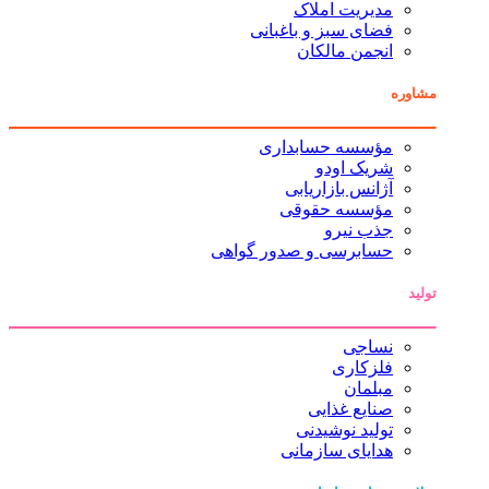
مدیریت املاک
فضای سبز و باغبانی
انجمن مالکان
مشاوره
مؤسسه حسابداری
شریک اودو
آژانس بازاریابی
مؤسسه حقوقی
جذب نیرو
حسابرسی و صدور گواهی
تولید
نساجی
فلزکاری
مبلمان
صنایع غذایی
تولید نوشیدنی
هدایای سازمانی