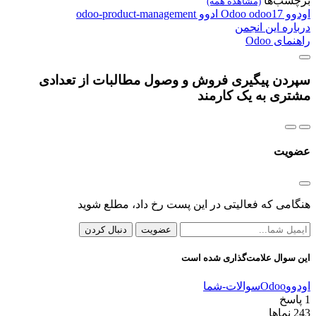
برچسب‌ها
(مشاهده همه)
اودوو
odoo17
Odoo
ادوو
odoo-product-management
درباره این انجمن
راهنمای Odoo
سپردن پیگیری فروش و وصول مطالبات از تعدادی
مشتری به یک کارمند
عضویت
هنگامی که فعالیتی در این پست رخ داد، مطلع شوید
عضویت
دنبال کردن
این سوال علامت‌گذاری شده است
اودوو
Odoo
سوالات-شما
1
پاسخ
243
نماها