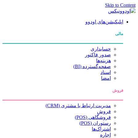
Skip to Content
اپلیکیشن‌های اودوو
مالی
حسابداری
صدور فاکتور
هزینه‌ها
صفحه‌گسترده (BI)
اسناد
امضا
فروش
مدیریت ارتباط با مشتری (CRM)
فروش
فروشگاهی (POS)
رستوران (POS)
اشتراک‌ها
اجاره