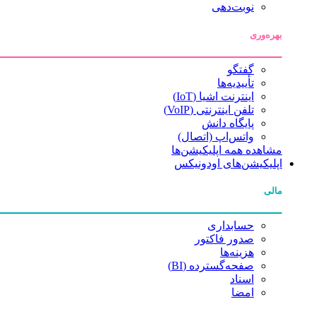
نوبت‌دهی
بهره‌وری
گفتگو
تأییدیه‌ها
اینترنت اشیا (IoT)
تلفن اینترنتی (VoIP)
پایگاه دانش
واتس‌اپ (اتصال)
مشاهده همه اپلیکیشن‌ها
اپلیکیشن‌های اودونیکس
مالی
حسابداری
صدور فاکتور
هزینه‌ها
صفحه‌گسترده (BI)
اسناد
امضا