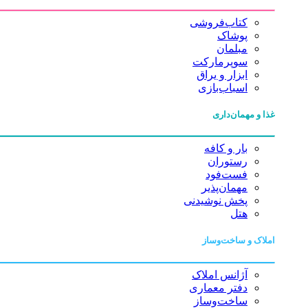
کتاب‌فروشی
پوشاک
مبلمان
سوپرمارکت
ابزار و یراق
اسباب‌بازی
غذا و مهمان‌داری
بار و کافه
رستوران
فست‌فود
مهمان‌پذیر
پخش نوشیدنی
هتل
املاک و ساخت‌وساز
آژانس املاک
دفتر معماری
ساخت‌وساز