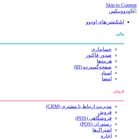
Skip to Content
اپلیکیشن‌های اودوو
مالی
حسابداری
صدور فاکتور
هزینه‌ها
صفحه‌گسترده (BI)
اسناد
امضا
فروش
مدیریت ارتباط با مشتری (CRM)
فروش
فروشگاهی (POS)
رستوران (POS)
اشتراک‌ها
اجاره