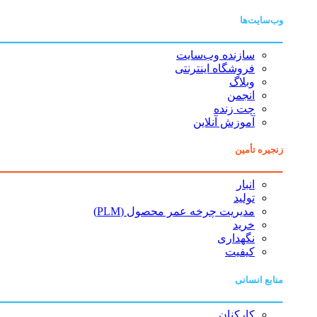
وب‌سایت‌ها
سازنده وب‌سایت
فروشگاه اینترنتی
وبلاگ
انجمن
چت زنده
آموزش آنلاین
زنجیره تأمین
انبار
تولید
مدیریت چرخه عمر محصول (PLM)
خرید
نگهداری
کیفیت
منابع انسانی
کارکنان