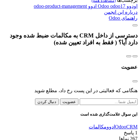
برچسب‌ها
(مشاهده همه)
اودوو
odoo17
Odoo
ادوو
odoo-product-management
درباره این انجمن
راهنمای Odoo
دسترسی از داخل CRM به مکالمات ضبط شده وجود
دارد آیا؟ ( فقط به افراد تعیین شده)
عضویت
هنگامی که فعالیتی در این پست رخ داد، مطلع شوید
عضویت
دنبال کردن
این سوال علامت‌گذاری شده است
CRM
Odoo
ادوو
مکالمات
1
پاسخ
267
نماها