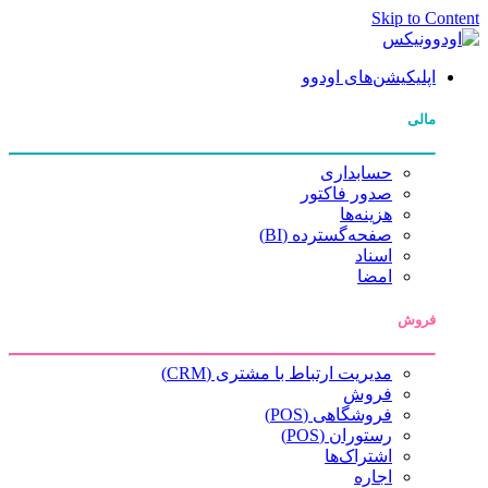
Skip to Content
اپلیکیشن‌های اودوو
مالی
حسابداری
صدور فاکتور
هزینه‌ها
صفحه‌گسترده (BI)
اسناد
امضا
فروش
مدیریت ارتباط با مشتری (CRM)
فروش
فروشگاهی (POS)
رستوران (POS)
اشتراک‌ها
اجاره