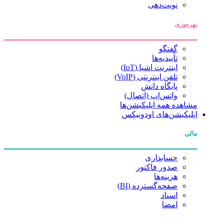
نوبت‌دهی
بهره‌وری
گفتگو
تأییدیه‌ها
اینترنت اشیا (IoT)
تلفن اینترنتی (VoIP)
پایگاه دانش
واتس‌اپ (اتصال)
مشاهده همه اپلیکیشن‌ها
اپلیکیشن‌های اودونیکس
مالی
حسابداری
صدور فاکتور
هزینه‌ها
صفحه‌گسترده (BI)
اسناد
امضا