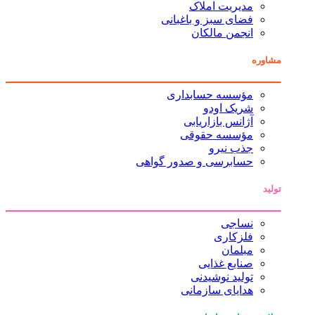
مدیریت املاک
فضای سبز و باغبانی
انجمن مالکان
مشاوره
مؤسسه حسابداری
شریک اودو
آژانس بازاریابی
مؤسسه حقوقی
جذب نیرو
حسابرسی و صدور گواهی
تولید
نساجی
فلزکاری
مبلمان
صنایع غذایی
تولید نوشیدنی
هدایای سازمانی