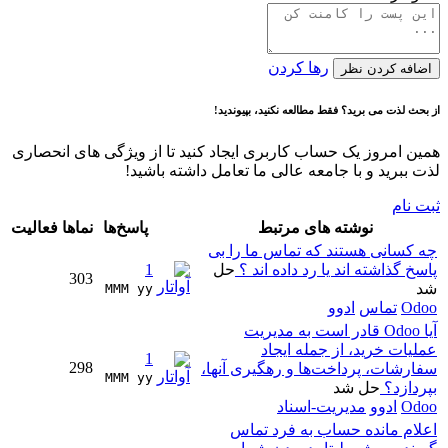
رها کردن
اضافه کردن نظر
از بحث لذت می برید؟ فقط مطالعه نکنید، بپیوندید!
همین امروز یک حساب کاربری ایجاد کنید تا از ویژگی های انحصاری
لذت ببرید و با جامعه عالی ما تعامل داشته باشید!
ثبت نام
نوشته های مرتبط
پاسخ‌ها
نماها
فعالیت
چه کسانی هستند که تماس ما را بی
پاسخ گذاشته اند یا رد داده اند ؟
حل
1
303
شد
MMM yy 
Odoo
تماس
ادوو
آیا Odoo قادر است به مدیریت
عملیات خرید، از جمله ایجاد
1
298
سفارشات، پرداخت‌ها و رهگیری آنها،
MMM yy 
بپردازد؟
حل شد
Odoo
ادوو
مدیریت-اسناد
اعلام مانده حساب به فرد تماس