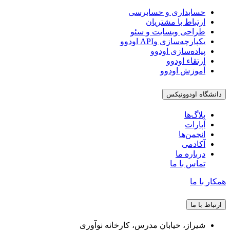
حسابداری و حسابرسی
ارتباط با مشتریان
طراحی وبسایت و سئو
یکپارچه‌سازی وAPI اودوو
پیاده‌سازی اودوو
ارتقاء اودوو
آموزش اودوو
دانشگاه اودوونیکس
بلاگ‌ها
آپارات
انجمن‌ها
آکادمی
درباره ما
تماس با ما
همکار با ما
ارتباط با ما
شیراز، خیابان مدرس، کارخانه نوآوری