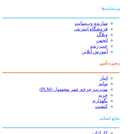
وب‌سایت‌ها
سازنده وب‌سایت
فروشگاه اینترنتی
وبلاگ
انجمن
چت زنده
آموزش آنلاین
زنجیره تأمین
انبار
تولید
مدیریت چرخه عمر محصول (PLM)
خرید
نگهداری
کیفیت
منابع انسانی
کارکنان