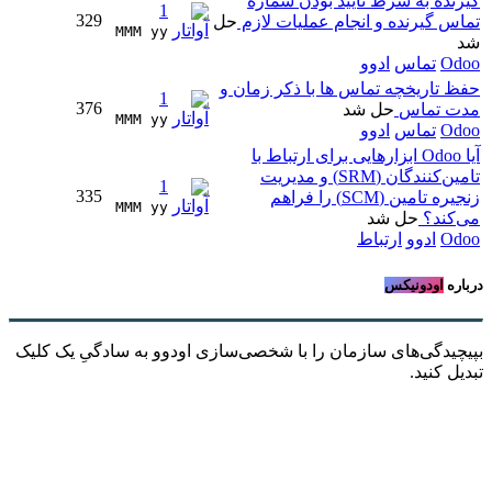
گیرنده به شرط تایید بودن شماره
1
329
تماس گیرنده و انجام عملیات لازم
حل
MMM yy 
شد
Odoo
تماس
ادوو
حفظ تاریخچه تماس ها با ذکر زمان و
1
376
مدت تماس
حل شد
MMM yy 
Odoo
تماس
ادوو
آیا Odoo ابزارهایی برای ارتباط با
تامین‌کنندگان (SRM) و مدیریت
1
335
زنجیره تامین (SCM) را فراهم
MMM yy 
می‌کند؟
حل شد
Odoo
ادوو
ارتباط
درباره
اودونیکس
بپیچیدگی‌های سازمان را با شخصی‌سازی اودوو به سادگیِ یک کلیک
تبدیل کنید.