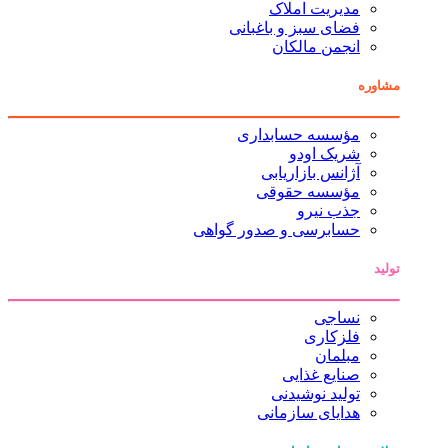
مدیریت املاک
فضای سبز و باغبانی
انجمن مالکان
مشاوره
مؤسسه حسابداری
شریک اودو
آژانس بازاریابی
مؤسسه حقوقی
جذب نیرو
حسابرسی و صدور گواهی
تولید
نساجی
فلزکاری
مبلمان
صنایع غذایی
تولید نوشیدنی
هدایای سازمانی