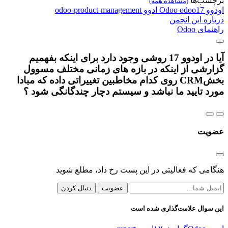
برچسب‌ها
(مشاهده همه)
اودوو
odoo17
Odoo
ادوو
odoo-product-management
درباره این انجمن
راهنمای Odoo
آیا در اودوو 17 روشی وجود دارد برای اینکه بفهمیم
گزارشی از اینکه در بازه های زمانی مختلف مسوول
بخشCRM روی کدام مخاطبین تغییراتی داده که مبادا
مورد تایید ما نباشد و سیستم دچار چندگانگی شود ؟
عضویت
هنگامی که فعالیتی در این پست رخ داد، مطلع شوید
عضویت
دنبال کردن
این سوال علامت‌گذاری شده است