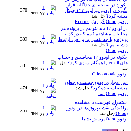
رکورد در صفحه ای جداگانه قرار
1
378
بگیره در اودوو ویراوب ۱۲۳ چیکار
MMM yy 
میشه کرد؟
حل شد
اودوو
Odoo
گزارش
Reports
در اودوو 17 باید بتوانیم در پرونده هر
مخاطب مشاهده کنیم که در کدام
1
389
پروژه و با چه نقشی با این فرد ارتباط
MMM yy 
داشته ایم ؟
حل شد
اودوو
Odoo
چگونه در اودوو 17 مخاطبین و حساب
های gmail را همگام سازی کرد؟
حل
1
381
شد
MMM yy 
اودوو
google
Odoo
انبار مجازی اودوو چیست و چطور
1
میشه استفاده کرد؟
حل شد
474
MMM yy 
اودوو
Odoo
انبار
استخراج فهرست یا مشاهده
پراکندگی نقشه پروژه‌ها در اودوو
1
355
(Odoo)
حل شد
MMM yy 
اودوو
Odoo
پرسش-شما