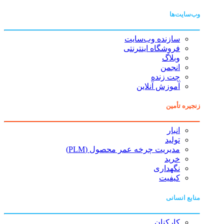
وب‌سایت‌ها
سازنده وب‌سایت
فروشگاه اینترنتی
وبلاگ
انجمن
چت زنده
آموزش آنلاین
زنجیره تأمین
انبار
تولید
مدیریت چرخه عمر محصول (PLM)
خرید
نگهداری
کیفیت
منابع انسانی
کارکنان