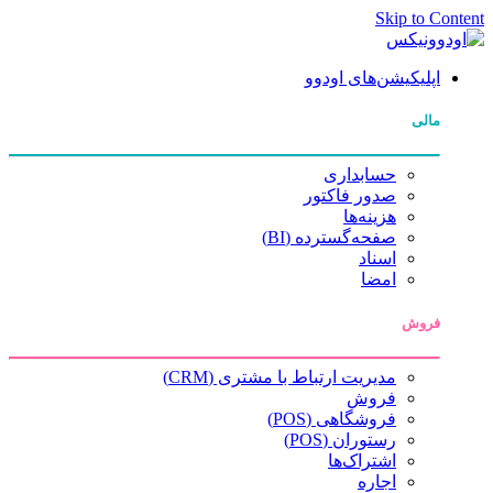
Skip to Content
اپلیکیشن‌های اودوو
مالی
حسابداری
صدور فاکتور
هزینه‌ها
صفحه‌گسترده (BI)
اسناد
امضا
فروش
مدیریت ارتباط با مشتری (CRM)
فروش
فروشگاهی (POS)
رستوران (POS)
اشتراک‌ها
اجاره