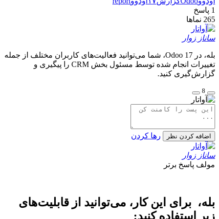
اودوو
Odoo
گزارش
۱۷اودوو
report
1
پاسخ
265
نماها
ساناز زوار
بله، در Odoo 17، شما می‌توانید فعالیت‌های کاربران مختلف از جمله
تغییرات انجام شده توسط مسئول بخش CRM را پیگیری و
گزارش‌گیری کنید.
8
رها کردن
اضافه کردن نظر
ساناز زوار
مولف
پاسخ برتر
بله، برای این کار، می‌توانید از قابلیت‌های
زیر استفاده کنید: