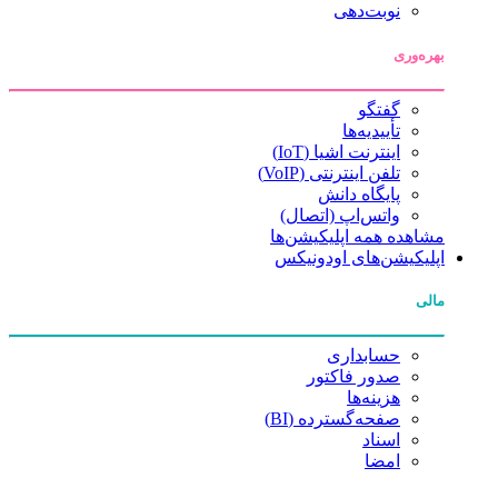
نوبت‌دهی
بهره‌وری
گفتگو
تأییدیه‌ها
اینترنت اشیا (IoT)
تلفن اینترنتی (VoIP)
پایگاه دانش
واتس‌اپ (اتصال)
مشاهده همه اپلیکیشن‌ها
اپلیکیشن‌های اودونیکس
مالی
حسابداری
صدور فاکتور
هزینه‌ها
صفحه‌گسترده (BI)
اسناد
امضا