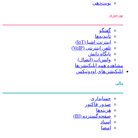
نوبت‌دهی
بهره‌وری
گفتگو
تأییدیه‌ها
اینترنت اشیا (IoT)
تلفن اینترنتی (VoIP)
پایگاه دانش
واتس‌اپ (اتصال)
مشاهده همه اپلیکیشن‌ها
اپلیکیشن‌های اودونیکس
مالی
حسابداری
صدور فاکتور
هزینه‌ها
صفحه‌گسترده (BI)
اسناد
امضا