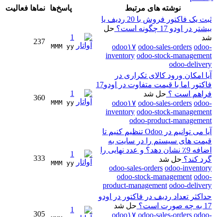
نوشته های مرتبط
پاسخ‌ها
نماها
فعالیت
ثبت یک فاکتور فروش با 20 ردیف یا
بیشتر در اودو 17 چگونه است؟
حل
1
شد
237
MMM yy 
odoo۱۷
odoo-sales-orders
odoo-
inventory
odoo-stock-management
odoo-delivery
آیا امکان ورود کالای تکراری در
فاکتور اما با قیمت متفاوت در اودو17
1
فراهم است ؟
حل شد
360
MMM yy 
odoo۱۷
odoo-sales-orders
odoo-
inventory
odoo-stock-management
odoo-product-management
آیا می توانیم در Odoo تنظیم کنیم تا
قیمت های سیستم را در سایت به
اضافه 9٪ نشان دهد؟ و عدد نهایی را
1
333
گرد کند؟
حل شد
MMM yy 
odoo-sales-orders
odoo-inventory
odoo-stock-management
odoo-
product-management
odoo-delivery
حداکثر تعداد ردیف در فاکتور در اودو
17 به چه صورت است؟
حل شد
1
305
odoo۱۷
odoo-sales-orders
odoo-