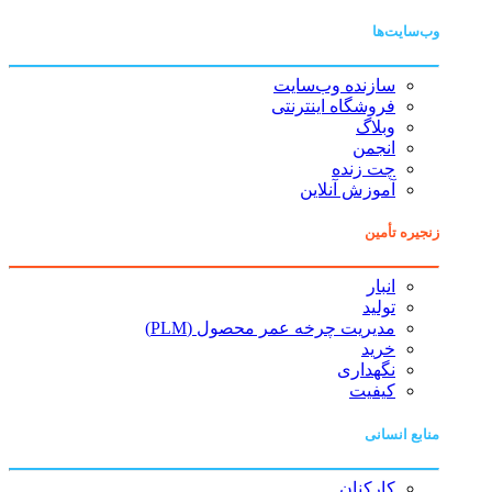
وب‌سایت‌ها
سازنده وب‌سایت
فروشگاه اینترنتی
وبلاگ
انجمن
چت زنده
آموزش آنلاین
زنجیره تأمین
انبار
تولید
مدیریت چرخه عمر محصول (PLM)
خرید
نگهداری
کیفیت
منابع انسانی
کارکنان