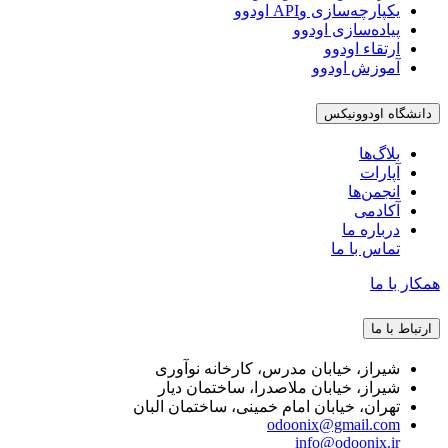
یکپارچه‌سازی وAPI اودوو
پیاده‌سازی اودوو
ارتقاء اودوو
آموزش اودوو
دانشگاه اودوونیکس
بلاگ‌ها
آپارات
انجمن‌ها
آکادمی
درباره ما
تماس با ما
همکار با ما
ارتباط با ما
شیراز، خیابان مدرس، کارخانه نوآوری
شیراز، خیابان ملاصدرا، ساختمان دیار
تهران، خیابان امام خمینی، ساختمان البان
odoonix@gmail.com
info@odoonix.ir