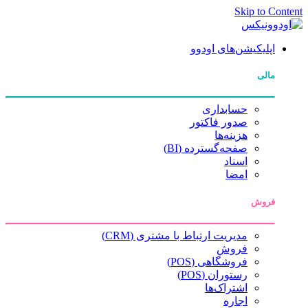
Skip to Content
اپلیکیشن‌های اودوو
مالی
حسابداری
صدور فاکتور
هزینه‌ها
صفحه‌گسترده (BI)
اسناد
امضا
فروش
مدیریت ارتباط با مشتری (CRM)
فروش
فروشگاهی (POS)
رستوران (POS)
اشتراک‌ها
اجاره