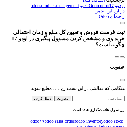
برچسب‌ها
(مشاهده همه)
اودوو
odoo17
Odoo
ادوو
odoo-product-management
درباره این انجمن
راهنمای Odoo
ثبت فرصت فروش و تعیین کل مبلغ و زمان احتمالی
خرید وی و مشخص کردن مسوول پیگیری در اودو 17
چگونه است؟
عضویت
هنگامی که فعالیتی در این پست رخ داد، مطلع شوید
عضویت
دنبال کردن
این سوال علامت‌گذاری شده است
odoo۱۷
odoo-sales-orders
odoo-inventory
odoo-stock-
management
odoo-delivery