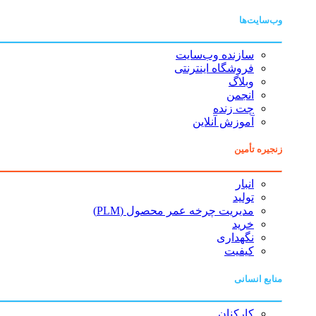
وب‌سایت‌ها
سازنده وب‌سایت
فروشگاه اینترنتی
وبلاگ
انجمن
چت زنده
آموزش آنلاین
زنجیره تأمین
انبار
تولید
مدیریت چرخه عمر محصول (PLM)
خرید
نگهداری
کیفیت
منابع انسانی
کارکنان