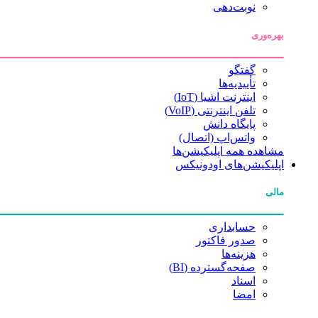
نوبت‌دهی
بهره‌وری
گفتگو
تأییدیه‌ها
اینترنت اشیا (IoT)
تلفن اینترنتی (VoIP)
پایگاه دانش
واتس‌اپ (اتصال)
مشاهده همه اپلیکیشن‌ها
اپلیکیشن‌های اودونیکس
مالی
حسابداری
صدور فاکتور
هزینه‌ها
صفحه‌گسترده (BI)
اسناد
امضا