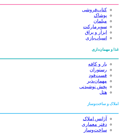
کتاب‌فروشی
پوشاک
مبلمان
سوپرمارکت
ابزار و یراق
اسباب‌بازی
غذا و مهمان‌داری
بار و کافه
رستوران
فست‌فود
مهمان‌پذیر
پخش نوشیدنی
هتل
املاک و ساخت‌وساز
آژانس املاک
دفتر معماری
ساخت‌وساز