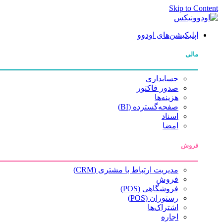
Skip to Content
اپلیکیشن‌های اودوو
مالی
حسابداری
صدور فاکتور
هزینه‌ها
صفحه‌گسترده (BI)
اسناد
امضا
فروش
مدیریت ارتباط با مشتری (CRM)
فروش
فروشگاهی (POS)
رستوران (POS)
اشتراک‌ها
اجاره