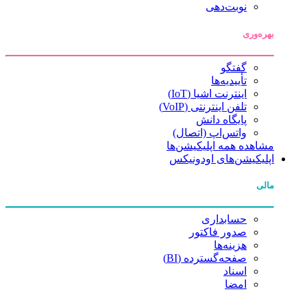
نوبت‌دهی
بهره‌وری
گفتگو
تأییدیه‌ها
اینترنت اشیا (IoT)
تلفن اینترنتی (VoIP)
پایگاه دانش
واتس‌اپ (اتصال)
مشاهده همه اپلیکیشن‌ها
اپلیکیشن‌های اودونیکس
مالی
حسابداری
صدور فاکتور
هزینه‌ها
صفحه‌گسترده (BI)
اسناد
امضا