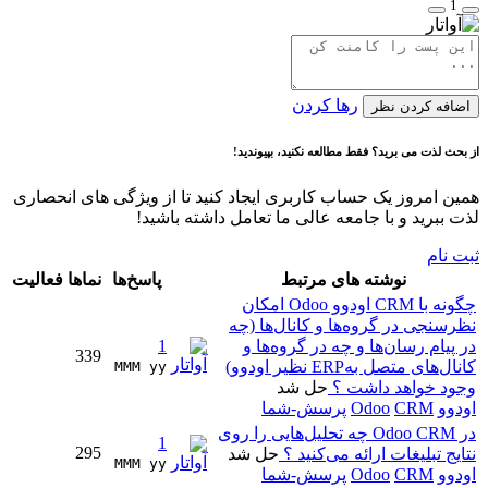
1
رها کردن
اضافه کردن نظر
از بحث لذت می برید؟ فقط مطالعه نکنید، بپیوندید!
همین امروز یک حساب کاربری ایجاد کنید تا از ویژگی های انحصاری
لذت ببرید و با جامعه عالی ما تعامل داشته باشید!
ثبت نام
نوشته های مرتبط
پاسخ‌ها
نماها
فعالیت
چگونه با CRM اودوو Odoo امکان
نظرسنجی در گروه‌ها و کانال‌ها (چه
در پیام رسان‌ها و چه در گروه‌ها و
1
339
کانال‌های متصل بهERP نظیر اودوو)
MMM yy 
وجود خواهد داشت ؟
حل شد
اودوو
CRM
Odoo
پرسش-شما
در Odoo CRM چه تحلیل‌هایی را روی
1
295
نتایج تبلیغات ارائه می‌کنید ؟
حل شد
MMM yy 
اودوو
CRM
Odoo
پرسش-شما