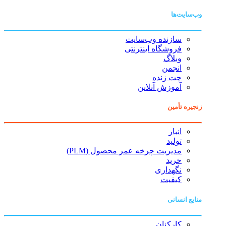
وب‌سایت‌ها
سازنده وب‌سایت
فروشگاه اینترنتی
وبلاگ
انجمن
چت زنده
آموزش آنلاین
زنجیره تأمین
انبار
تولید
مدیریت چرخه عمر محصول (PLM)
خرید
نگهداری
کیفیت
منابع انسانی
کارکنان