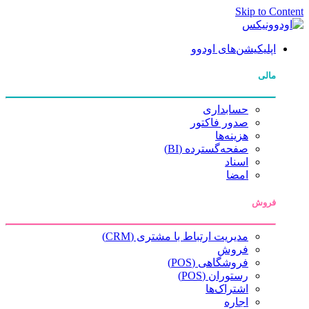
Skip to Content
اپلیکیشن‌های اودوو
مالی
حسابداری
صدور فاکتور
هزینه‌ها
صفحه‌گسترده (BI)
اسناد
امضا
فروش
مدیریت ارتباط با مشتری (CRM)
فروش
فروشگاهی (POS)
رستوران (POS)
اشتراک‌ها
اجاره