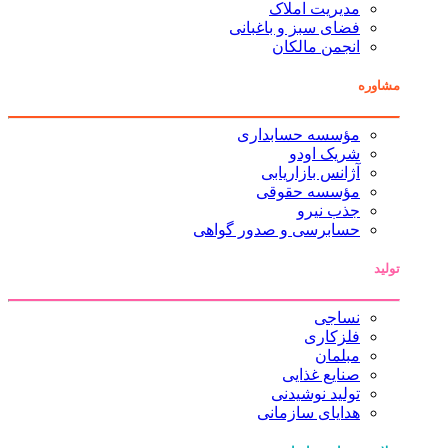
مدیریت املاک
فضای سبز و باغبانی
انجمن مالکان
مشاوره
مؤسسه حسابداری
شریک اودو
آژانس بازاریابی
مؤسسه حقوقی
جذب نیرو
حسابرسی و صدور گواهی
تولید
نساجی
فلزکاری
مبلمان
صنایع غذایی
تولید نوشیدنی
هدایای سازمانی