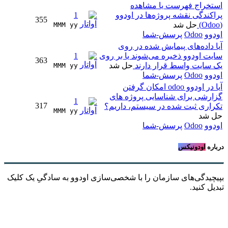
استخراج فهرست یا مشاهده
پراکندگی نقشه پروژه‌ها در اودوو
1
355
(Odoo)
حل شد
MMM yy 
اودوو
Odoo
پرسش-شما
آیا داده‌های پیمایش شده در روی
سایت اودوو ذخیره می‌شوند یا بر روی
1
363
یک سایت واسط قرار دارند
حل شد
MMM yy 
اودوو
Odoo
پرسش-شما
آیا در اودوو odoo امکان گرفتن
گزارشی برای شناسایی پروژه های
1
317
تکراری ثبت شده در سیستم، داریم؟
MMM yy 
حل شد
اودوو
Odoo
پرسش-شما
درباره
اودونیکس
بپیچیدگی‌های سازمان را با شخصی‌سازی اودوو به سادگیِ یک کلیک
تبدیل کنید.