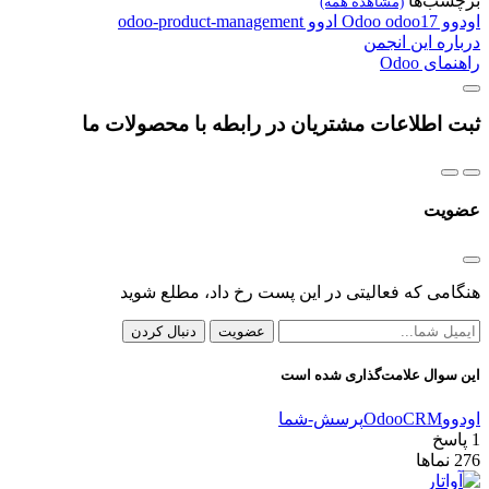
برچسب‌ها
(مشاهده همه)
اودوو
odoo17
Odoo
ادوو
odoo-product-management
درباره این انجمن
راهنمای Odoo
ثبت اطلاعات مشتریان در رابطه با محصولات ما
عضویت
هنگامی که فعالیتی در این پست رخ داد، مطلع شوید
عضویت
دنبال کردن
این سوال علامت‌گذاری شده است
اودوو
CRM
Odoo
پرسش-شما
1
پاسخ
276
نماها